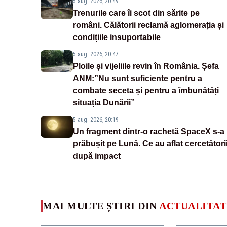
5 aug. 2026, 20:49
Trenurile care îi scot din sărite pe
români. Călătorii reclamă aglomerația și
condițiile insuportabile
5 aug. 2026, 20:47
Ploile și vijeliile revin în România. Șefa
ANM:”Nu sunt suficiente pentru a
combate seceta și pentru a îmbunătăți
situația Dunării”
5 aug. 2026, 20:19
Un fragment dintr-o rachetă SpaceX s-a
prăbușit pe Lună. Ce au aflat cercetători
după impact
MAI MULTE ȘTIRI DIN
ACTUALITAT