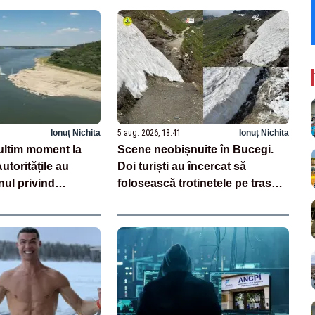
Ionuț Nichita
5 aug. 2026, 18:41
Ionuț Nichita
ltim moment la
Scene neobișnuite în Bucegi.
toritățile au
Doi turiști au încercat să
nul privind
folosească trotinetele pe traseul
barjelor
montan