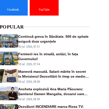
Facebook
YouTube
POPULAR
Continuă greva în Sănătate. 500 de spitale
asigură doar urgențele
30 iul. 2026, 07:51
Fermierii ies în stradă, astăzi, în fața
Guvernului!
30 iul. 2026, 07:54
Manevră mascată. Salarii mărite în secret
la Ministerul Dezvoltării în timp ce medicii
ies în stradă
30 iul. 2026, 08:00
Ancheta explozivă Ana Maria Păcuraru:
Șantierul Damen Mangalia, dosarul care
scufundă apărarea României
30 iul. 2026, 08:09
Dezvăluiri INCENDIARE marca Rizea TV: