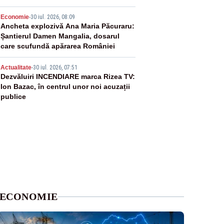
4
Economie
-
30 iul. 2026, 08:09
Ancheta explozivă Ana Maria Păcuraru:
Șantierul Damen Mangalia, dosarul
care scufundă apărarea României
5
Actualitate
-
30 iul. 2026, 07:51
Dezvăluiri INCENDIARE marca Rizea TV:
Ion Bazac, în centrul unor noi acuzații
publice
ECONOMIE