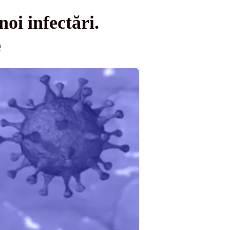
oi infectări.
e