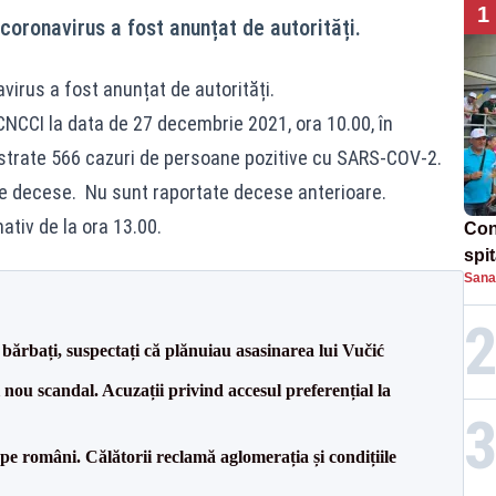
1
 coronavirus a fost anunțat de autorități.
avirus a fost anunțat de autorități.
CNCCI la data de 27 decembrie 2021, ora 10.00, în
gistrate 566 cazuri de persoane pozitive cu SARS-COV-2.
e decese. Nu sunt raportate decese anterioare.
ativ de la ora 13.00.
Con
spi
Sana
bărbați, suspectați că plănuiau asasinarea lui Vučić
ou scandal. Acuzații privind accesul preferențial la
e pe români. Călătorii reclamă aglomerația și condițiile