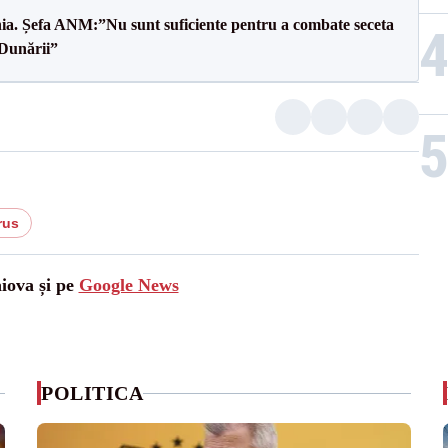
mânia. Șefa ANM:”Nu sunt suficiente pentru a combate seceta
 Dunării”
rus
aiova și pe
Google News
POLITICA