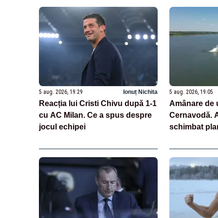
5 aug. 2026, 19:29
Ionuț Nichita
5 aug. 2026, 19:05
Reacția lui Cristi Chivu după 1-1
Amânare de u
cu AC Milan. Ce a spus despre
Cernavodă. Au
jocul echipei
schimbat pla
scufundarea 