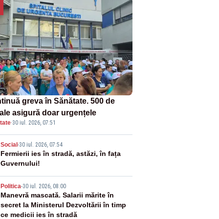
tinuă greva în Sănătate. 500 de
tale asigură doar urgențele
tate
·
30 iul. 2026, 07:51
2
Social
-
30 iul. 2026, 07:54
Fermierii ies în stradă, astăzi, în fața
Guvernului!
3
Politica
-
30 iul. 2026, 08:00
Manevră mascată. Salarii mărite în
secret la Ministerul Dezvoltării în timp
ce medicii ies în stradă