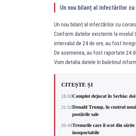
Un nou bilanț al infectărilor cu
Un nou bilanț al infectărilor cu coron
Conform datelor existente la nivelul 
intervalul de 24 de ore, au fost înre
De asemenea, au fost raportate 24 d
Vom detalia datele în buletinul inform
CITEȘTE ȘI
Complot dejucat în Serbia: doi 
15:50
Donald Trump, în centrul unui n
21:52
postările sale
Trenurile care îi scot din sărit
20:49
insuportabile