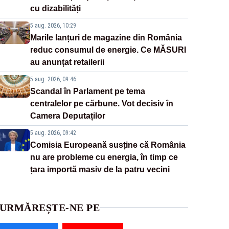
cu dizabilități
5 aug. 2026, 10:29
Marile lanțuri de magazine din România
reduc consumul de energie. Ce MĂSURI
au anunțat retailerii
5 aug. 2026, 09:46
Scandal în Parlament pe tema
centralelor pe cărbune. Vot decisiv în
Camera Deputaților
5 aug. 2026, 09:42
Comisia Europeană susține că România
nu are probleme cu energia, în timp ce
țara importă masiv de la patru vecini
URMĂREȘTE-NE PE