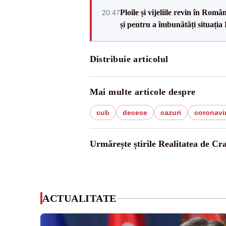
Ploile și vijeliile revin în Ro
20:47
și pentru a îmbunătăți situația
Distribuie articolul
Mai multe articole despre
cub
decese
cazuri
coronavi
Urmărește știrile Realitatea de Cr
ACTUALITATE