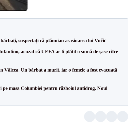
bărbați, suspectați că plănuiau asasinarea lui Vučić
nfantino, acuzat că UEFA ar fi plătit o sumă de șase cifre
n Vâlcea. Un bărbat a murit, iar o femeie a fost evacuată
i pe masa Columbiei pentru războiul antidrog. Noul