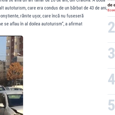
de e
 alt autoturism, care era condus de un bărbat de 43 de ani,
Econ
Ana
 conștiente, rănite ușor, care încă nu fuseseră
me se aflau în al doilea autoturism“, a afirmat