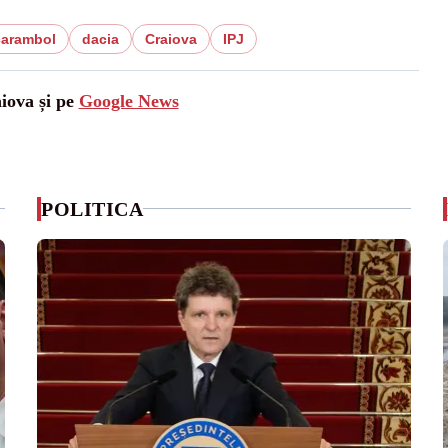
carambol
dacia
Craiova
IPJ
aiova și pe
Google News
POLITICA