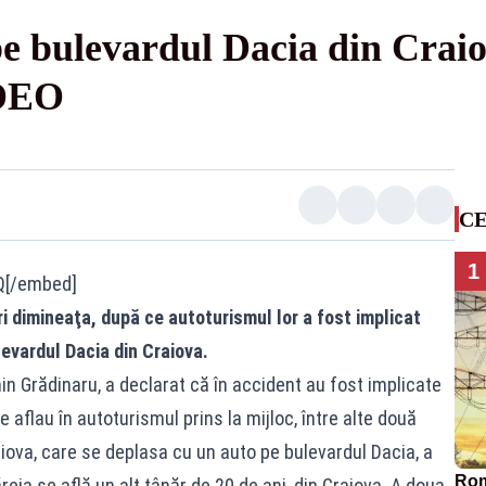
pe bulevardul Dacia din Craio
DEO
CE
1
Q[/embed]
ri dimineaţa, după ce autoturismul lor a fost implicat
levardul Dacia din Craiova.
min Grădinaru, a declarat că în accident au fost implicate
 aflau în autoturismul prins la mijloc, între alte două
aiova, care se deplasa cu un auto pe bulevardul Dacia, a
Româ
ăreia se află un alt tânăr de 20 de ani, din Craiova. A doua