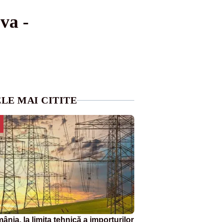
va -
LE MAI CITITE
nia, la limita tehnică a importurilor