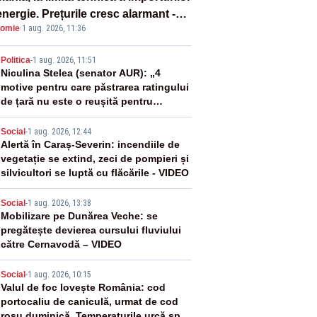
nergie. Prețurile cresc alarmant -
omie
·
1 aug. 2026, 11:36
liză Realitatea Plus
2
Politica
-
1 aug. 2026, 11:51
Niculina Stelea (senator AUR): „4
motive pentru care păstrarea ratingului
de țară nu este o reușită pentru
Guvernul Bolojan”
3
Social
-
1 aug. 2026, 12:44
Alertă în Caraș-Severin: incendiile de
vegetație se extind, zeci de pompieri și
silvicultori se luptă cu flăcările - VIDEO
4
Social
-
1 aug. 2026, 13:38
Mobilizare pe Dunărea Veche: se
pregătește devierea cursului fluviului
către Cernavodă – VIDEO
5
Social
-
1 aug. 2026, 10:15
Valul de foc lovește România: cod
portocaliu de caniculă, urmat de cod
roșu duminică. Temperaturile urcă spre