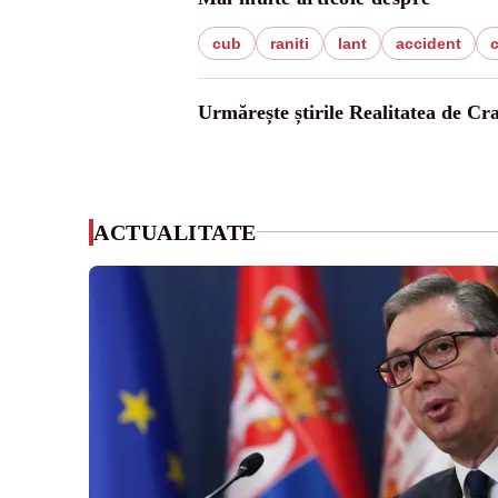
cub
raniti
lant
accident
Urmărește știrile Realitatea de Cr
ACTUALITATE