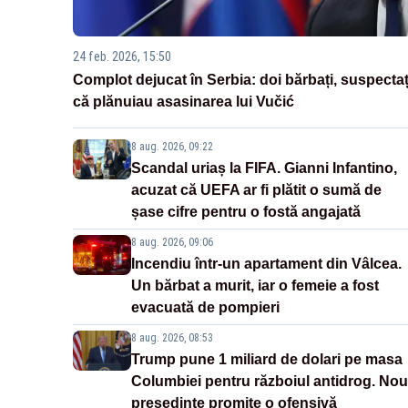
24 feb. 2026, 15:50
Complot dejucat în Serbia: doi bărbați, suspectaț
că plănuiau asasinarea lui Vučić
8 aug. 2026, 09:22
Scandal uriaș la FIFA. Gianni Infantino,
acuzat că UEFA ar fi plătit o sumă de
șase cifre pentru o fostă angajată
8 aug. 2026, 09:06
Incendiu într-un apartament din Vâlcea.
Un bărbat a murit, iar o femeie a fost
evacuată de pompieri
8 aug. 2026, 08:53
Trump pune 1 miliard de dolari pe masa
Columbiei pentru războiul antidrog. Nou
președinte promite o ofensivă