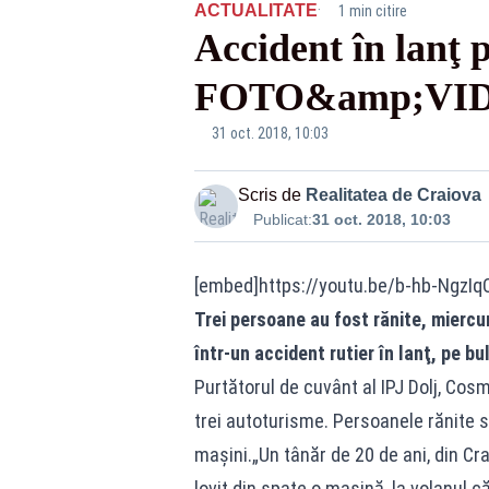
·
ACTUALITATE
1 min citire
Accident în lanţ 
FOTO&amp;VI
31 oct. 2018, 10:03
Scris de
Realitatea de Craiova
Publicat:
31 oct. 2018, 10:03
[embed]https://youtu.be/b-hb-NgzIq
Trei persoane au fost rănite, miercu
într-un accident rutier în lanţ, pe bu
Purtătorul de cuvânt al IPJ Dolj, Cos
trei autoturisme. Persoanele rănite se
maşini.„Un tânăr de 20 de ani, din Cr
lovit din spate o maşină, la volanul c