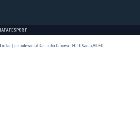
NATATE
SPORT
 în lanţ pe bulevardul Dacia din Craiova - FOTO&amp;VIDEO