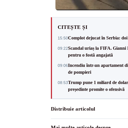
CITEȘTE ȘI
Complot dejucat în Serbia: doi 
15:50
Scandal uriaș la FIFA. Gianni I
09:22
pentru o fostă angajată
Incendiu într-un apartament di
09:06
de pompieri
Trump pune 1 miliard de dolar
08:53
președinte promite o ofensivă
Distribuie articolul
Mai multe articole despre