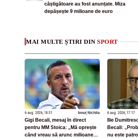
câștigătoare au fost anunțate. Miza
depășește 9 milioane de euro
MAI MULTE ȘTIRI DIN
SPORT
6 aug. 2026, 18:51
Ionuț Nichita
6 aug. 2026, 17:17
Gigi Becali, mesaj în direct
Ilie Dumitresc
pentru MM Stoica: „Mă oprește
Becali: „Pro
când vreau să arunc milioane
nu este patr