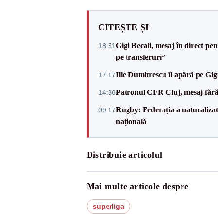
CITEȘTE ȘI
Gigi Becali, mesaj în direct p
18:51
pe transferuri”
Ilie Dumitrescu îl apără pe Gi
17:17
Patronul CFR Cluj, mesaj fără
14:38
Rugby: Federația a naturalizat 
09:17
națională
Distribuie articolul
Mai multe articole despre
superliga