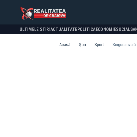
ULTIMELE ȘTIRI
ACTUALITATE
POLITICA
ECONOMIE
SOCIAL
SA
Acasă
Știri
Sport
Singura rivală 