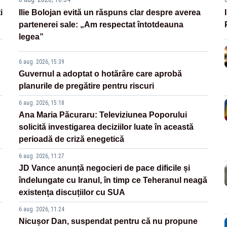
i
Ilie Bolojan evită un răspuns clar despre averea
partenerei sale: „Am respectat întotdeauna
legea”
6 aug. 2026, 15:39
Guvernul a adoptat o hotărâre care aprobă
planurile de pregătire pentru riscuri
6 aug. 2026, 15:18
Ana Maria Păcuraru: Televiziunea Poporului
solicită investigarea deciziilor luate în această
perioadă de criză enegetică
6 aug. 2026, 11:27
JD Vance anunță negocieri de pace dificile și
îndelungate cu Iranul, în timp ce Teheranul neagă
existența discuțiilor cu SUA
6 aug. 2026, 11:24
Nicușor Dan, suspendat pentru că nu propune