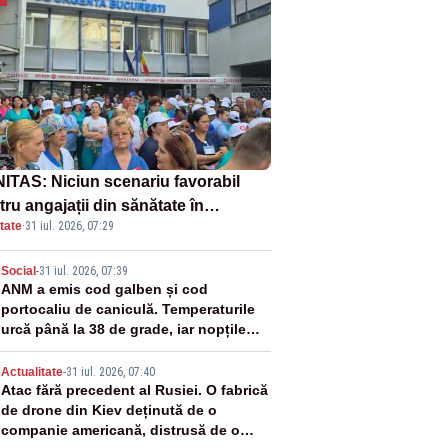
ITAS: Niciun scenariu favorabil
ru angajații din sănătate în
tate
·
31 iul. 2026, 07:29
ectul Legii salarizării
2
Social
-
31 iul. 2026, 07:39
ANM a emis cod galben și cod
portocaliu de caniculă. Temperaturile
urcă până la 38 de grade, iar nopțile
devin tropicale
3
Actualitate
-
31 iul. 2026, 07:40
Atac fără precedent al Rusiei. O fabrică
de drone din Kiev deținută de o
companie americană, distrusă de o