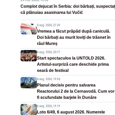
Complot dejucat în Serbia: doi bărbați, suspectaț
că plănuiau asasinarea lui Vučić
6 aug. 2026, 21:39
Vremea a făcut prăpăd după caniculă.
Doi bărbați au murit loviți de trăsnet în
râul Mureș
6 aug. 2026, 20:17
Start spectaculos la UNTOLD 2026.
Artistul-surpriză care deschide prima
seară de festival
6 aug. 2026, 19:56
Planul decisiv pentru salvarea
Reactorului 2 de la Cernavodă. Cum vor
fi scufundate barjele în Dunăre
6 aug. 2026, 19:19
Loto 6/49, 6 august 2026. Numerele