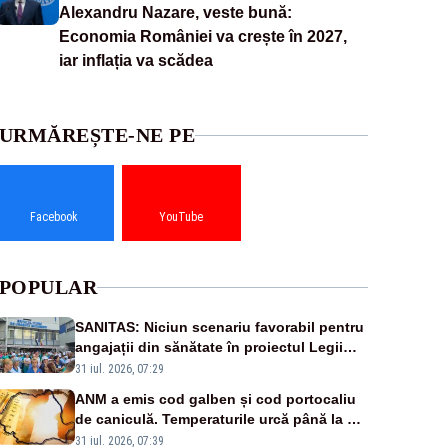
Alexandru Nazare, veste bună:
Economia României va crește în 2027,
iar inflația va scădea
URMĂREȘTE-NE PE
Facebook
YouTube
POPULAR
SANITAS: Niciun scenariu favorabil pentru
angajații din sănătate în proiectul Legii
salarizării
31 iul. 2026, 07:29
ANM a emis cod galben și cod portocaliu
de caniculă. Temperaturile urcă până la 38
de grade, iar nopțile devin tropicale
31 iul. 2026, 07:39