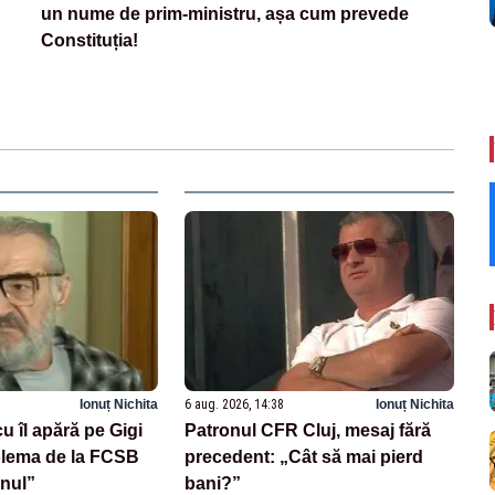
un nume de prim-ministru, așa cum prevede
Constituția!
Ionuț Nichita
6 aug. 2026, 14:38
Ionuț Nichita
u îl apără pe Gigi
Patronul CFR Cluj, mesaj fără
blema de la FCSB
precedent: „Cât să mai pierd
onul”
bani?”