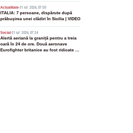
rachetă rusească
4
Actualitate
-
31 iul. 2026, 07:50
ITALIA: 7 persoane, dispărute după
prăbușirea unei clădiri în Sicilia | VIDEO
5
Social
-
31 iul. 2026, 07:24
Alertă aeriană la graniță pentru a treia
oară în 24 de ore. Două aeronave
Eurofighter britanice au fost ridicate de
la sol