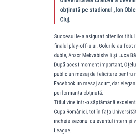
obținută pe stadionul „Ion Obl
Cluj.
Succesul le-a asigurat oltenilor titl
finalul play-off-ului. Golurile au fos
duble, Anzor Mekvabishvili și Luca B
După acest moment important, Oțelul 
public un mesaj de felicitare pentru
Facebook un mesaj scurt, dar elegant,
performanța obținută.
Titlul vine într-o săptămână excelent
Cupa României, tot în fața Universități
încheie sezonul cu eventul intern și
League.