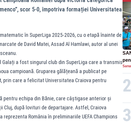
emenco”, scor 5-0, împotriva formației Universitatea
ul matematic în SuperLiga 2025-2026, cu o etapă înainte de
t marcate de David Matei, Assad Al Hamlawi, autor al unei
ăsceanu.
SAN
pent
Galați a fost singurul club din SuperLiga care a transmis
Sana
proi
 noua campioană. Gruparea gălățeană a publicat pe
 prin care a felicitat Universitatea Craiova pentru
ă pentru echipa din Bănie, care câștigase anterior și
i Cluj, după lovituri de departajare. Astfel, Craiova
 va reprezenta România în preliminariile UEFA Champions