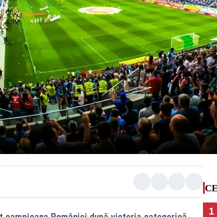
CE
1
it campioana României după victoria categorică