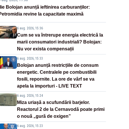
Ilie Bolojan anunță ieftinirea carburanților:
Petromidia revine la capacitate maximă
6 aug. 2026, 15:36
Cum se va întrerupe energia electrică la
marii consumatori industriali? Bolojan:
Nu vor exista compensații
6 aug. 2026, 15:33
Bolojan anunță restricțiile de consum
energetic. Centralele pe combustibili
fosili, repornite. La ore de vârf se va
apela la importuri - LIVE TEXT
6 aug. 2026, 15:24
Miza uriașă a scufundării barjelor.
Reactorul 2 de la Cernavodă poate primi
o nouă „gură de oxigen”
6 aug. 2026, 15:23