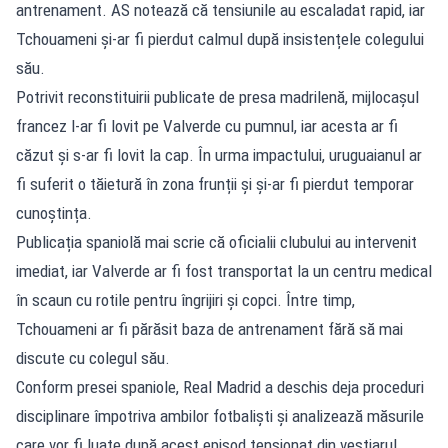
antrenament. AS notează că tensiunile au escaladat rapid, iar
Tchouameni și-ar fi pierdut calmul după insistențele colegului
său.
Potrivit reconstituirii publicate de presa madrilenă, mijlocașul
francez l-ar fi lovit pe Valverde cu pumnul, iar acesta ar fi
căzut și s-ar fi lovit la cap. În urma impactului, uruguaianul ar
fi suferit o tăietură în zona frunții și și-ar fi pierdut temporar
cunoștința.
Publicația spaniolă mai scrie că oficialii clubului au intervenit
imediat, iar Valverde ar fi fost transportat la un centru medical
în scaun cu rotile pentru îngrijiri și copci. Între timp,
Tchouameni ar fi părăsit baza de antrenament fără să mai
discute cu colegul său.
Conform presei spaniole, Real Madrid a deschis deja proceduri
disciplinare împotriva ambilor fotbaliști și analizează măsurile
care vor fi luate după acest episod tensionat din vestiarul