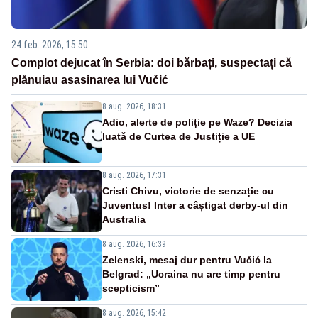
24 feb. 2026, 15:50
Complot dejucat în Serbia: doi bărbați, suspectați că
plănuiau asasinarea lui Vučić
8 aug. 2026, 18:31
Adio, alerte de poliție pe Waze? Decizia
luată de Curtea de Justiție a UE
8 aug. 2026, 17:31
Cristi Chivu, victorie de senzație cu
Juventus! Inter a câștigat derby-ul din
Australia
8 aug. 2026, 16:39
Zelenski, mesaj dur pentru Vučić la
Belgrad: „Ucraina nu are timp pentru
scepticism”
8 aug. 2026, 15:42