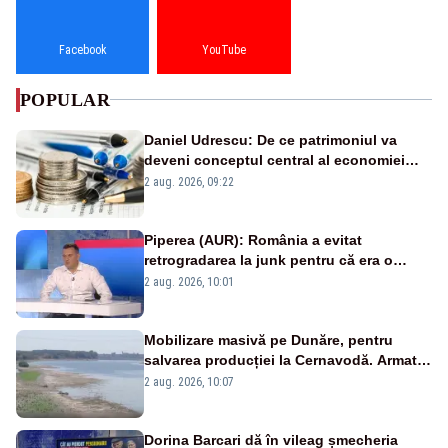
Facebook
YouTube
POPULAR
Daniel Udrescu: De ce patrimoniul va
deveni conceptul central al economiei
viitoare?
2 aug. 2026, 09:22
Piperea (AUR): România a evitat
retrogradarea la junk pentru că era o
catastrofă pentru bănci și fondurile de
2 aug. 2026, 10:01
pensii
Mobilizare masivă pe Dunăre, pentru
salvarea producției la Cernavodă. Armata
va detona o stâncă și va devia apa
2 aug. 2026, 10:07
fluviului - IMAGINI AERIENE
Dorina Barcari dă în vileag șmecheria