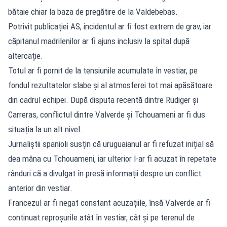
bătaie chiar la baza de pregătire de la Valdebebas.
Potrivit publicației AS, incidentul ar fi fost extrem de grav, iar
căpitanul madrilenilor ar fi ajuns inclusiv la spital după
altercație.
Totul ar fi pornit de la tensiunile acumulate în vestiar, pe
fondul rezultatelor slabe și al atmosferei tot mai apăsătoare
din cadrul echipei. După disputa recentă dintre Rudiger și
Carreras, conflictul dintre Valverde și Tchouameni ar fi dus
situația la un alt nivel.
Jurnaliștii spanioli susțin că uruguaianul ar fi refuzat inițial să
dea mâna cu Tchouameni, iar ulterior l-ar fi acuzat în repetate
rânduri că a divulgat în presă informații despre un conflict
anterior din vestiar.
Francezul ar fi negat constant acuzațiile, însă Valverde ar fi
continuat reproșurile atât în vestiar, cât și pe terenul de