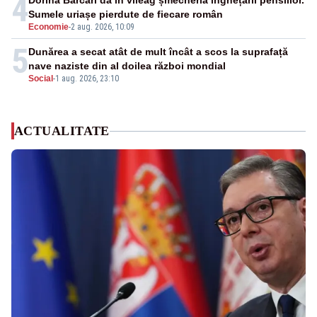
4
Dorina Barcari dă în vileag șmecheria înghețării pensiilor.
Sumele uriașe pierdute de fiecare român
Economie
-
2 aug. 2026, 10:09
5
Dunărea a secat atât de mult încât a scos la suprafață
nave naziste din al doilea război mondial
Social
-
1 aug. 2026, 23:10
ACTUALITATE