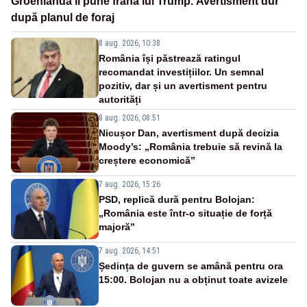
Groenlanda îi pune frână lui Trump. Avertisment dur
după planul de foraj
8 aug. 2026, 10:38
România își păstrează ratingul
recomandat investițiilor. Un semnal
pozitiv, dar și un avertisment pentru
autorități
8 aug. 2026, 08:51
Nicușor Dan, avertisment după decizia
Moody’s: „România trebuie să revină la
creștere economică”
7 aug. 2026, 15:26
PSD, replică dură pentru Bolojan:
„România este într-o situație de forță
majoră”
7 aug. 2026, 14:51
Ședința de guvern se amână pentru ora
15:00. Bolojan nu a obținut toate avizele