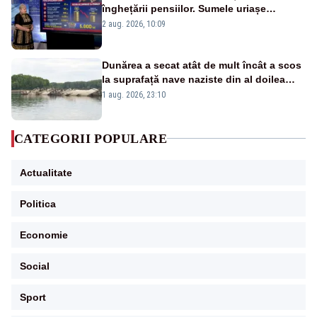
înghețării pensiilor. Sumele uriașe
pierdute de fiecare român
2 aug. 2026, 10:09
Dunărea a secat atât de mult încât a scos
la suprafață nave naziste din al doilea
război mondial
1 aug. 2026, 23:10
CATEGORII POPULARE
Actualitate
Politica
Economie
Social
Sport