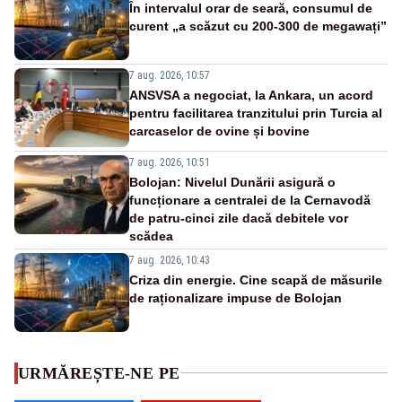
În intervalul orar de seară, consumul de
curent „a scăzut cu 200-300 de megawați”
7 aug. 2026, 10:57
ANSVSA a negociat, la Ankara, un acord
pentru facilitarea tranzitului prin Turcia al
carcaselor de ovine și bovine
7 aug. 2026, 10:51
Bolojan: Nivelul Dunării asigură o
funcționare a centralei de la Cernavodă
de patru-cinci zile dacă debitele vor
scădea
7 aug. 2026, 10:43
Criza din energie. Cine scapă de măsurile
de raționalizare impuse de Bolojan
URMĂREȘTE-NE PE