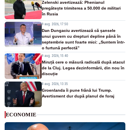
Zelenski avertizează: Phenianul
pregătește trimiterea a 50.000 de militari
în Rusia
9 aug. 2026, 17:50
Dan Dungaciu avertizează că șansele
unui guvern cu drepturi depline până în
septembrie sunt foarte mici: „Suntem într-
o furtună perfectă”
9 aug. 2026, 15:40
Miruță cere o măsură radicală după atacul
de la Cluj. Legea dezinformării, din nou în
discuție
8 aug. 2026, 13:35
Groenlanda îi pune frână lui Trump.
Avertisment dur după planul de foraj
ECONOMIE