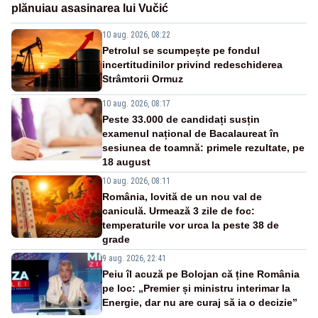
plănuiau asasinarea lui Vučić
10 aug. 2026, 08:22
Petrolul se scumpește pe fondul
incertitudinilor privind redeschiderea
Strâmtorii Ormuz
10 aug. 2026, 08:17
Peste 33.000 de candidați susțin
examenul național de Bacalaureat în
sesiunea de toamnă: primele rezultate, pe
18 august
10 aug. 2026, 08:11
România, lovită de un nou val de
caniculă. Urmează 3 zile de foc:
temperaturile vor urca la peste 38 de
grade
9 aug. 2026, 22:41
Peiu îl acuză pe Bolojan că ține România
pe loc: „Premier și ministru interimar la
Energie, dar nu are curaj să ia o decizie”