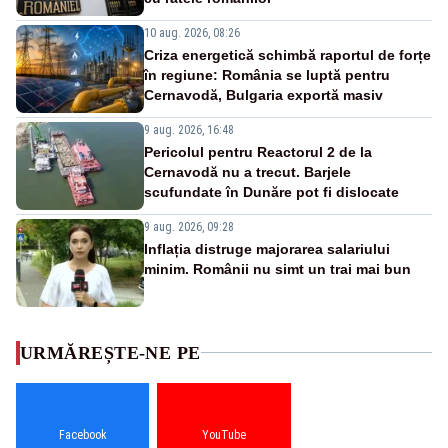
10 aug. 2026, 08:26
Criza energetică schimbă raportul de forțe
în regiune: România se luptă pentru
Cernavodă, Bulgaria exportă masiv
9 aug. 2026, 16:48
Pericolul pentru Reactorul 2 de la
Cernavodă nu a trecut. Barjele
scufundate în Dunăre pot fi dislocate
9 aug. 2026, 09:28
Inflația distruge majorarea salariului
minim. Românii nu simt un trai mai bun
URMĂREȘTE-NE PE
Facebook
YouTube