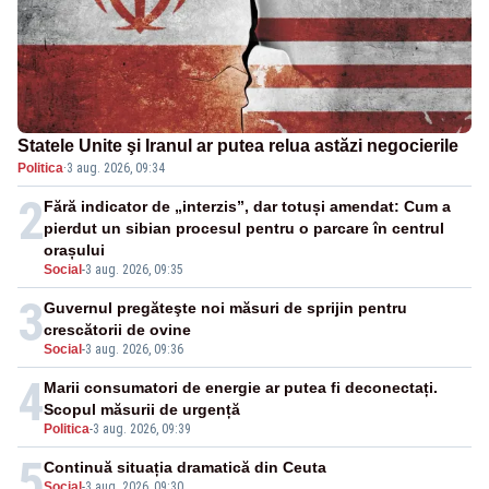
Statele Unite şi Iranul ar putea relua astăzi negocierile
Politica
·
3 aug. 2026, 09:34
2
Fără indicator de „interzis”, dar totuși amendat: Cum a
pierdut un sibian procesul pentru o parcare în centrul
orașului
Social
-
3 aug. 2026, 09:35
3
Guvernul pregăteşte noi măsuri de sprijin pentru
crescătorii de ovine
Social
-
3 aug. 2026, 09:36
4
Marii consumatori de energie ar putea fi deconectați.
Scopul măsurii de urgență
Politica
-
3 aug. 2026, 09:39
5
Continuă situația dramatică din Ceuta
Social
-
3 aug. 2026, 09:30