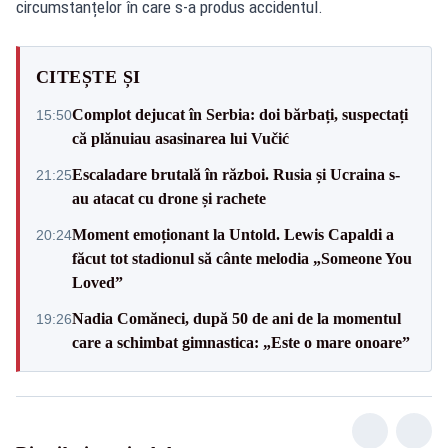
circumstanțelor în care s-a produs accidentul.
CITEȘTE ȘI
Complot dejucat în Serbia: doi bărbați, suspectați
15:50
că plănuiau asasinarea lui Vučić
Escaladare brutală în război. Rusia și Ucraina s-
21:25
au atacat cu drone și rachete
Moment emoționant la Untold. Lewis Capaldi a
20:24
făcut tot stadionul să cânte melodia „Someone You
Loved”
Nadia Comăneci, după 50 de ani de la momentul
19:26
care a schimbat gimnastica: „Este o mare onoare”