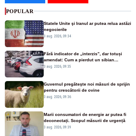
POPULAR
Statele Unite şi Iranul ar putea relua astăzi
negocierile
3 aug. 2026, 09:34
Fără indicator de „interzis”, dar totuși
amendat: Cum a pierdut un sibian
procesul pentru o parcare în centrul
3 aug. 2026, 09:35
orașului
Guvernul pregăteşte noi măsuri de sprijin
pentru crescătorii de ovine
3 aug. 2026, 09:36
Marii consumatori de energie ar putea fi
deconectați. Scopul măsurii de urgență
3 aug. 2026, 09:39