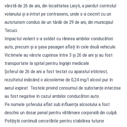
vârstă de 26 de ani, din localitatea Liești, a pierdut controlul
volanului și a intrat pe contrasens, unde s-a ciocnit cu un
autoturism condus de un tânăr de 29 de ani, din municipiul
Tecuci.
Impactul violent s-a soldat cu rănirea ambilor conducători
auto, precum și a șase pasageri aflați în cele două vehicule.
Victimele au vârste cuprinse între 3 și 26 de ani și au fost
transportate la spital pentru îngrijiri medicale.
Șoferul de 26 de ani a fost testat cu aparatul etilotest,
rezultatul indicând o alcoolemie de 0,24 mg/l alcool pur în
aerul expirat. Testele privind consumul de substanțe interzise
au fost negative în cazul ambilor conducători auto.
Pe numele șoferului aflat sub influența alcoolului a fost
deschis un dosar penal pentru vătămare corporală din culpă.
Polițiștii continuă cercetările pentru stabilirea tuturor