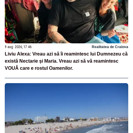
9 aug. 2026, 17:46
Realitatea de Craiova
Liviu Alexa: Vreau azi sǎ îi reamintesc lui Dumnezeu cǎ
existǎ Nectarie şi Maria. Vreau azi sǎ vǎ reamintesc
VOUǍ care e rostul Oamenilor.