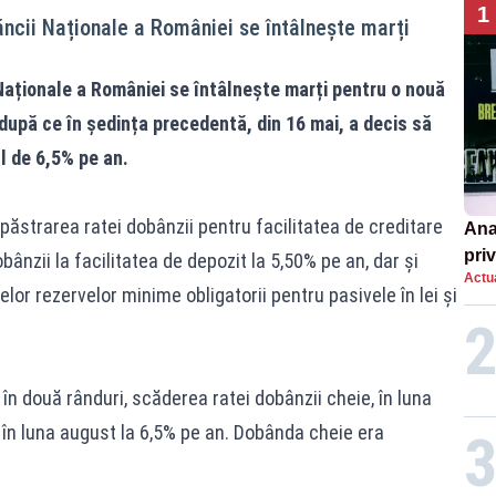
1
ăncii Naționale a României se întâlnește marți
 Naționale a României se întâlnește marți pentru o nouă
 după ce în ședința precedentă, din 16 mai, a decis să
l de 6,5% pe an.
ăstrarea ratei dobânzii pentru facilitatea de creditare
Ana
priv
bânzii la facilitatea de depozit la 5,50% pe an, dar și
Actua
Româ
elor rezervelor minime obligatorii pentru pasivele în lei și
un e
în două rânduri, scăderea ratei dobânzii cheie, în luna
și în luna august la 6,5% pe an. Dobânda cheie era