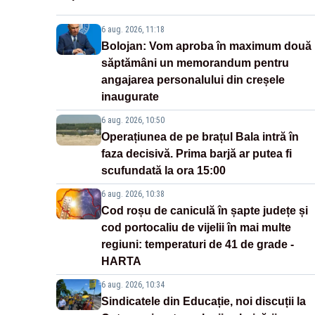
6 aug. 2026, 11:18
Bolojan: Vom aproba în maximum două
săptămâni un memorandum pentru
angajarea personalului din creșele
inaugurate
6 aug. 2026, 10:50
Operațiunea de pe brațul Bala intră în
faza decisivă. Prima barjă ar putea fi
scufundată la ora 15:00
6 aug. 2026, 10:38
Cod roșu de caniculă în șapte județe și
cod portocaliu de vijelii în mai multe
regiuni: temperaturi de 41 de grade -
HARTA
6 aug. 2026, 10:34
Sindicatele din Educație, noi discuții la