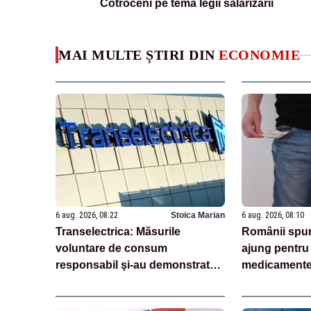
Cotroceni pe tema legii salarizării
MAI MULTE ȘTIRI DIN
ECONOMIE
6 aug. 2026, 08:22
Stoica Marian
6 aug. 2026, 08:10
Transelectrica: Măsurile
Românii spun
voluntare de consum
ajung pentru 
responsabil şi-au demonstrat
medicamente:
eficienţa
nu trebuie!”