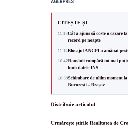
AGERPRES
CITEȘTE ȘI
Cât a ajuns să coste o cazare
11:18
record pe noapte
Blocajul ANCPI a amânat peste 
11:14
Românii cumpără tot mai puțin.
10:42
luni: datele INS
Schimbare de ultim moment la 
10:38
București – Brașov
Distribuie articolul
Urmărește știrile Realitatea de Cr