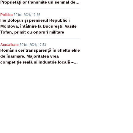
Proprietăților transmite un semnal de
neîncredere investitorilor”
4
Politica
-
30 iul. 2026, 13:36
Ilie Bolojan și premierul Republicii
Moldova, întâlnire la București. Vasile
Tofan, primit cu onoruri militare
5
Actualitate
-
30 iul. 2026, 12:53
Românii cer transparență în cheltuielile
de înarmare. Majoritatea vrea
competiție reală și industrie locală –
SONDAJ