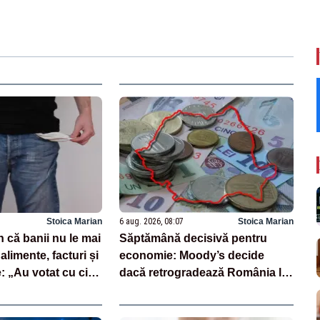
Stoica Marian
6 aug. 2026, 08:07
Stoica Marian
 că banii nu le mai
Săptămână decisivă pentru
alimente, facturi și
economie: Moody’s decide
 „Au votat cu cine
dacă retrogradează România la
junk