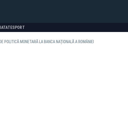
NATATE
SPORT
DE POLITICĂ MONETARĂ LA BANCA NAȚIONALĂ A ROMÂNIEI