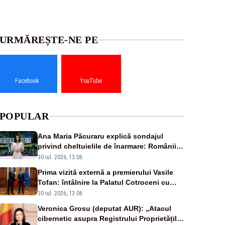
URMĂREȘTE-NE PE
Facebook
YouTube
POPULAR
Ana Maria Păcuraru explică sondajul
privind cheltuielile de înarmare: Românii
cer transparență în achiziții și un echilibru
30 iul. 2026, 13:06
între partenerii externi
Prima vizită externă a premierului Vasile
Tofan: întâlnire la Palatul Cotroceni cu
președintele Nicușor Dan
30 iul. 2026, 13:06
Veronica Grosu (deputat AUR): „Atacul
cibernetic asupra Registrului Proprietăților