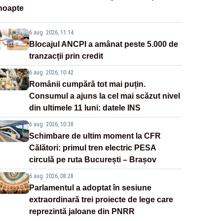
noapte
6 aug. 2026, 11:14
Blocajul ANCPI a amânat peste 5.000 de
tranzacții prin credit
6 aug. 2026, 10:42
Românii cumpără tot mai puțin.
Consumul a ajuns la cel mai scăzut nivel
din ultimele 11 luni: datele INS
6 aug. 2026, 10:38
Schimbare de ultim moment la CFR
Călători: primul tren electric PESA
circulă pe ruta București – Brașov
6 aug. 2026, 08:28
Parlamentul a adoptat în sesiune
extraordinară trei proiecte de lege care
reprezintă jaloane din PNRR