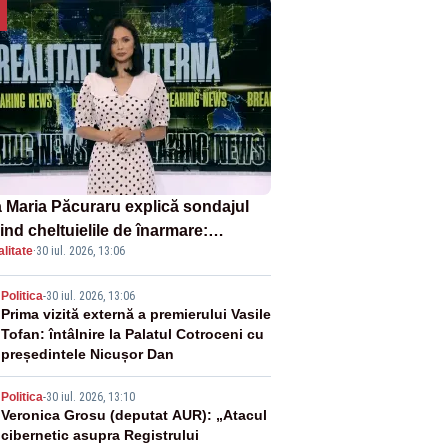
 Maria Păcuraru explică sondajul
ind cheltuielile de înarmare:
litate
·
30 iul. 2026, 13:06
nii cer transparență în achiziții și
chilibru între partenerii externi
2
Politica
-
30 iul. 2026, 13:06
Prima vizită externă a premierului Vasile
Tofan: întâlnire la Palatul Cotroceni cu
președintele Nicușor Dan
3
Politica
-
30 iul. 2026, 13:10
Veronica Grosu (deputat AUR): „Atacul
cibernetic asupra Registrului