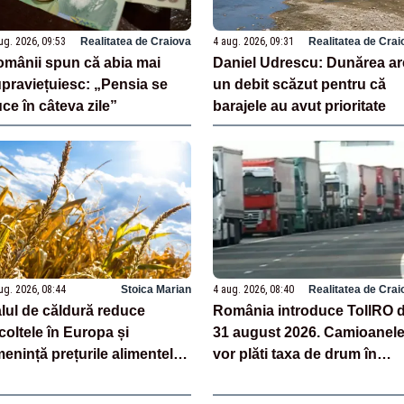
ug. 2026, 09:53
Realitatea de Craiova
4 aug. 2026, 09:31
Realitatea de Crai
mânii spun că abia mai
Daniel Udrescu: Dunărea ar
praviețuiesc: „Pensia se
un debit scăzut pentru că
ce în câteva zile”
barajele au avut prioritate
ug. 2026, 08:44
Stoica Marian
4 aug. 2026, 08:40
Realitatea de Crai
lul de căldură reduce
România introduce TollRO d
coltele în Europa și
31 august 2026. Camioanel
enință prețurile alimentelor.
vor plăti taxa de drum în
 avantaj are România
funcție de kilometrii parcurș