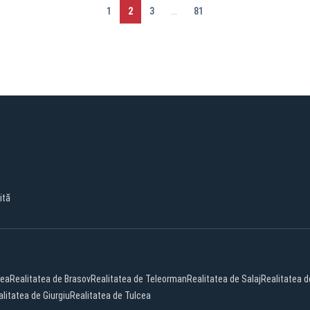
1
2
3
...
81
ită
cea
Realitatea de Brasov
Realitatea de Teleorman
Realitatea de Salaj
Realitatea d
litatea de Giurgiu
Realitatea de Tulcea