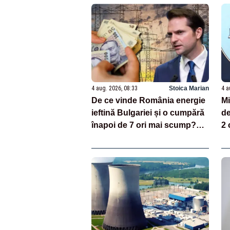
4 aug. 2026, 08:33
Stoica Marian
4 a
De ce vinde România energie
Mi
ieftină Bulgariei și o cumpără
de
înapoi de 7 ori mai scump?
2 
Explicațiile unui fost ministru
Br