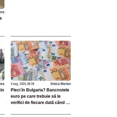
ova
e
ova
4 aug. 2026, 08:38
Stoica Marian
in
Pleci în Bulgaria? Bancnotele
e
euro pe care trebuie să le
verifici de fiecare dată când ți
i
se dă restul