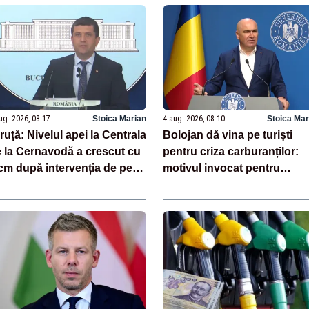
ug. 2026, 08:17
Stoica Marian
4 aug. 2026, 08:10
Stoica Mar
ruță: Nivelul apei la Centrala
Bolojan dă vina pe turiști
 la Cernavodă a crescut cu
pentru criza carburanților:
cm după intervenția de pe
motivul invocat pentru
ațul Bala
scumpirile de la pompă