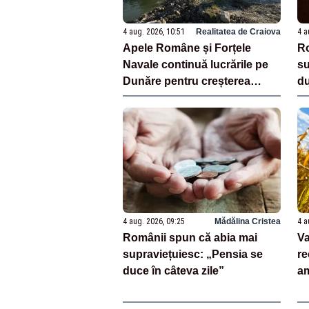
4 aug. 2026, 10:51
Realitatea de Craiova
4 a
Apele Române și Forțele
Ro
Navale continuă lucrările pe
su
Dunăre pentru creșterea
du
nivelului apei
4 aug. 2026, 09:25
Mădălina Cristea
4 a
Românii spun că abia mai
Va
supraviețuiesc: „Pensia se
re
duce în câteva zile”
am
Ce