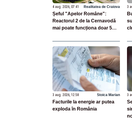
4 aug. 2026, 07:41
Realitatea de Craiova
3 a
Șeful "Apelor Române":
Bu
Reactorul 2 de la Cernavodă
su
mai poate funcționa doar 5
cl
zile
Fi
în
3 aug. 2026, 12:58
Stoica Marian
3 a
Facturile la energie ar putea
Se
exploda în România
si
no