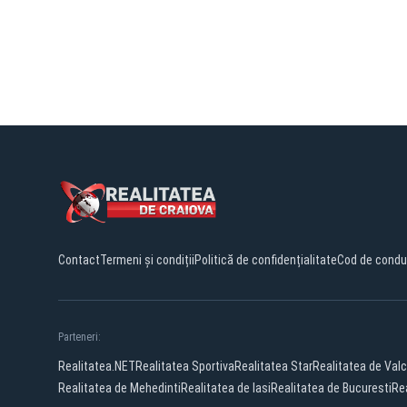
Contact
Termeni și condiții
Politică de confidențialitate
Cod de condu
Parteneri:
Realitatea.NET
Realitatea Sportiva
Realitatea Star
Realitatea de Val
Realitatea de Mehedinti
Realitatea de Iasi
Realitatea de Bucuresti
Rea