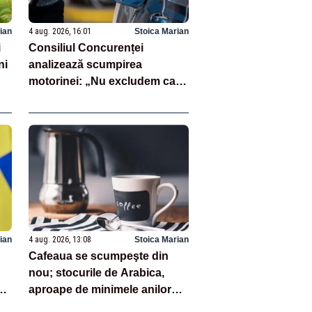
ian
4 aug. 2026, 16:01
Stoica Marian
i
Consiliul Concurenței
ni
analizează scumpirea
motorinei: „Nu excludem ca
unii operatori să fi profitat”
ian
4 aug. 2026, 13:08
Stoica Marian
Cafeaua se scumpeşte din
nou; stocurile de Arabica,
aproape de minimele anilor
'90 (analiză)