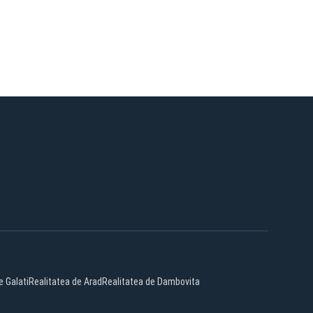
e Galati
Realitatea de Arad
Realitatea de Dambovita