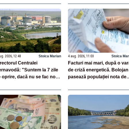
ug. 2026, 12:48
Stoica Marian
4 aug. 2026, 11:03
Stoica Mar
rectorul Centralei
Facturi mai mari, după o var
rnavodă: "Suntem la 7 zile
de criză energetică. Bolojan
 oprire, dacă nu se fac noi
pasează populației nota de
tervenții pe Dunăre”
plată pentru importurile
costisitoare