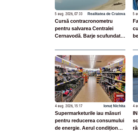
5 aug. 2026, 07:33
Realitatea de Craiova
5 a
Cursă contracronometru
Fa
pentru salvarea Centralei
cu
Cernavodă. Barje scufundate
be
azi în Dunăre pentru creșterea
în
nivelului apei
Mă
4 aug. 2026, 15:17
Ionuț Nichita
4 a
Supermarketurile iau măsuri
IN
pentru reducerea consumului
sc
de energie. Aerul condiționat
ră
și iluminatul vor fi limitate
mu