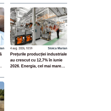
ian
4 aug. 2026, 10:59
Stoica Marian
ă
Prețurile producției industriale
au crescut cu 12,7% în iunie
2026. Energia, cel mai mare
avans