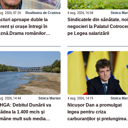
ug. 2026, 07:26
Realitatea de Craiova
4 aug. 2026, 16:04
Stoica Mar
cturi aproape duble la
Sindicatele din sănătate, no
rent și orașe întregi în
negocieri la Palatul Cotroce
znă.Drama românilor
pe Legea salarizării
genuncheați de scumpiri.
rturii emoționante
ug. 2026, 14:44
Stoica Marian
4 aug. 2026, 14:19
Stoica Mar
HGA: Debitul Dunării va
Nicușor Dan a promulgat
ădea la 1.400 mc/s şi
legea pentru criza
mâne mult sub media
carburanților și prelungirea
ltianuală a lunii august
TVA de 9% la locuințe