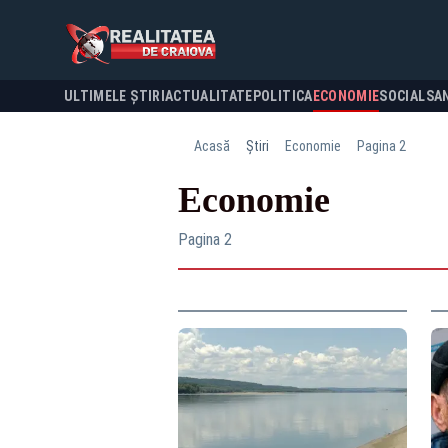
ULTIMELE ȘTIRI
ACTUALITATE
POLITICA
ECONOMIE
SOCIAL
SA
Acasă
Știri
Economie
Pagina 2
Economie
Pagina 2