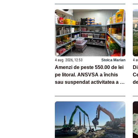
4 aug. 2026, 12:53
Stoica Marian
4 a
Amenzi de peste 550.00 de lei
Di
pe litoral. ANSVSA a închis
Ce
sau suspendat activitatea a 12
de
unități
in