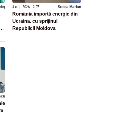
deț
3 aug. 2026, 13:07
Stoica Marian
România importă energie din
Ucraina, cu sprijinul
re
Republicii Moldova
scu
ale
te