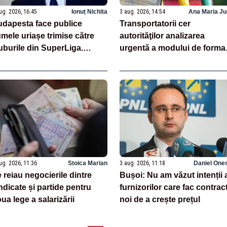
ug. 2026, 16:45
Ionuț Nichita
3 aug. 2026, 14:54
Ana Maria Ju
dapesta face publice
Transportatorii cer
mele uriașe trimise către
autorităţilor analizarea
uburile din SuperLiga.
urgentă a modului de forma
nanțarea, sub semnul
a preţurilor speculative la
trebării
carburanţi
ug. 2026, 11:36
Stoica Marian
3 aug. 2026, 11:18
Daniel One
 reiau negocierile dintre
Bușoi: Nu am văzut intenții 
ndicate și partide pentru
furnizorilor care fac contrac
ua lege a salarizării
noi de a crește prețul