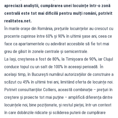
apreciază analiștii, cumpărarea unei locuințe într-o zonă
centrală este tot mai dificilă pentru mulți români, potrivit
realitatea.net
.
În marile orașe din România, prețurile locuințelor au crescut cu
procente cuprinse între 60% și 90% în ultimii șase ani, ceea ce
face ca apartamentele cu adevărat accesibile să fie tot mai
greu de găsit în zonele centrale și semicentrale.
La Iași, creșterea a fost de 80%, la Timișoara de 90%, iar Clujul
conduce topul cu un salt de 100% în aceeași perioadă. În
același timp, în București numărul autorizațiilor de construire a
scăzut cu 45% în ultimii trei ani, limitând oferta de locuințe noi.
Potrivit consultanților Colliers, această combinație – prețuri în
creștere și proiecte tot mai puține – amplifică diferența dintre
locuințele noi, bine poziționate, și restul pieței, într-un context
în care dobânzile ridicate și scăderea puterii de cumpărare