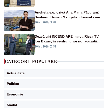
Ancheta explozivă Ana Maria Păcuraru:
Șantierul Damen Mangalia, dosarul care
scufundă apărarea României
30 iul. 2026, 08:09
Dezvăluiri INCENDIARE marca Rizea TV:
Ion Bazac, în centrul unor noi acuzații
publice
30 iul. 2026, 07:51
CATEGORII POPULARE
Actualitate
Politica
Economie
Social