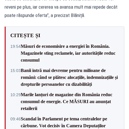
reveni pe plus, iar cererea va avansa mult mai repede decât
poate răspunde oferta”, a precizat Blăniță.
CITEȘTE ȘI
Măsuri de economisire a energiei în România.
19:54
Magazinele sting reclamele, iar autoritățile reduc
consumul
Banii intră mai devreme pentru milioane de
15:03
români: când se plătesc alocațiile, indemnizațiile și
drepturile persoanelor cu dizabilități
Marile lanțuri de magazine din România reduc
10:29
consumul de energie. Ce MĂSURI au anunțat
retailerii
Scandal în Parlament pe tema centralelor pe
09:46
cărbune. Vot decisiv în Camera Deputaților