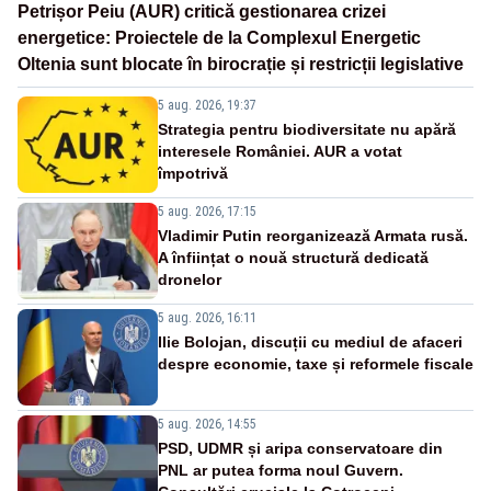
Petrișor Peiu (AUR) critică gestionarea crizei
energetice: Proiectele de la Complexul Energetic
Oltenia sunt blocate în birocrație și restricții legislative
5 aug. 2026, 19:37
Strategia pentru biodiversitate nu apără
interesele României. AUR a votat
împotrivă
5 aug. 2026, 17:15
Vladimir Putin reorganizează Armata rusă.
A înființat o nouă structură dedicată
dronelor
5 aug. 2026, 16:11
Ilie Bolojan, discuții cu mediul de afaceri
despre economie, taxe și reformele fiscale
5 aug. 2026, 14:55
PSD, UDMR și aripa conservatoare din
PNL ar putea forma noul Guvern.