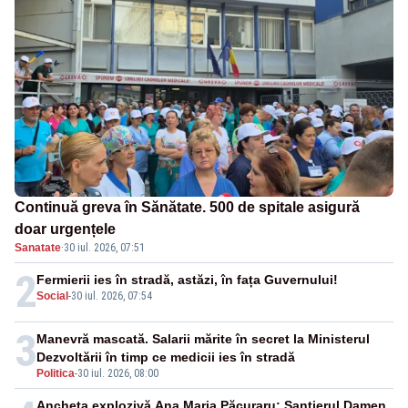
Continuă greva în Sănătate. 500 de spitale asigură
doar urgențele
Sanatate
·
30 iul. 2026, 07:51
2
Fermierii ies în stradă, astăzi, în fața Guvernului!
Social
-
30 iul. 2026, 07:54
3
Manevră mascată. Salarii mărite în secret la Ministerul
Dezvoltării în timp ce medicii ies în stradă
Politica
-
30 iul. 2026, 08:00
Ancheta explozivă Ana Maria Păcuraru: Șantierul Damen