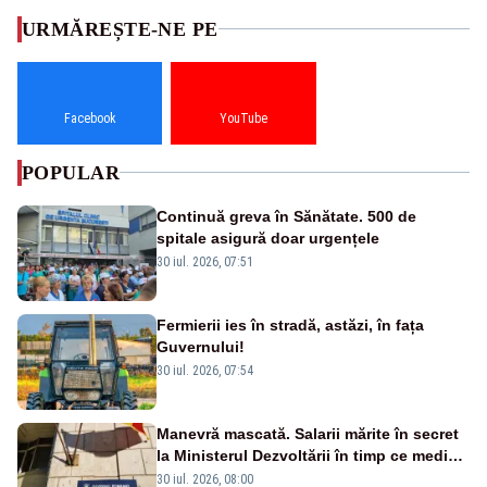
URMĂREȘTE-NE PE
Facebook
YouTube
POPULAR
Continuă greva în Sănătate. 500 de
spitale asigură doar urgențele
30 iul. 2026, 07:51
Fermierii ies în stradă, astăzi, în fața
Guvernului!
30 iul. 2026, 07:54
Manevră mascată. Salarii mărite în secret
la Ministerul Dezvoltării în timp ce medicii
ies în stradă
30 iul. 2026, 08:00