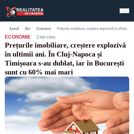
Acasă
Știri
Economie
Prețurile imobiliare, creștere explozivă în ultimii ani. În Cluj-Napoca și Timișoara s-au dublat, iar în București sunt cu 60% mai mari
·
ECONOMIE
2 min citire
Prețurile imobiliare, creștere explozivă
în ultimii ani. În Cluj-Napoca și
Timișoara s-au dublat, iar în București
sunt cu 60% mai mari