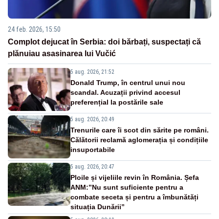
24 feb. 2026, 15:50
Complot dejucat în Serbia: doi bărbați, suspectați că
plănuiau asasinarea lui Vučić
5 aug. 2026, 21:52
Donald Trump, în centrul unui nou
scandal. Acuzații privind accesul
preferențial la postările sale
5 aug. 2026, 20:49
Trenurile care îi scot din sărite pe români.
Călătorii reclamă aglomerația și condițiile
insuportabile
5 aug. 2026, 20:47
Ploile și vijeliile revin în România. Șefa
ANM:”Nu sunt suficiente pentru a
combate seceta și pentru a îmbunătăți
situația Dunării”