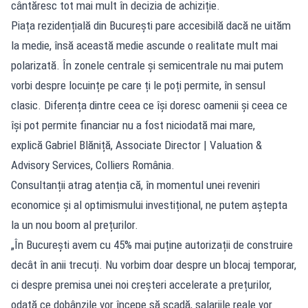
cântăresc tot mai mult în decizia de achiziție.
Piața rezidențială din București pare accesibilă dacă ne uităm
la medie, însă această medie ascunde o realitate mult mai
polarizată. În zonele centrale și semicentrale nu mai putem
vorbi despre locuințe pe care ți le poți permite, în sensul
clasic. Diferența dintre ceea ce își doresc oamenii și ceea ce
își pot permite financiar nu a fost niciodată mai mare,
explică Gabriel Blăniță, Associate Director | Valuation &
Advisory Services, Colliers România.
Consultanții atrag atenția că, în momentul unei reveniri
economice și al optimismului investițional, ne putem aștepta
la un nou boom al prețurilor.
„În București avem cu 45% mai puține autorizații de construire
decât în anii trecuți. Nu vorbim doar despre un blocaj temporar,
ci despre premisa unei noi creșteri accelerate a prețurilor,
odată ce dobânzile vor începe să scadă, salariile reale vor