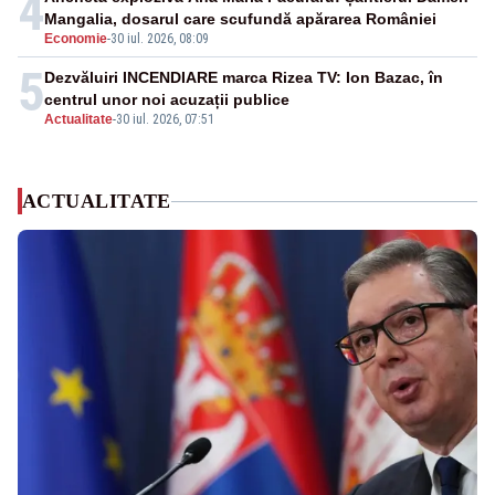
4
Mangalia, dosarul care scufundă apărarea României
Economie
-
30 iul. 2026, 08:09
5
Dezvăluiri INCENDIARE marca Rizea TV: Ion Bazac, în
centrul unor noi acuzații publice
Actualitate
-
30 iul. 2026, 07:51
ACTUALITATE