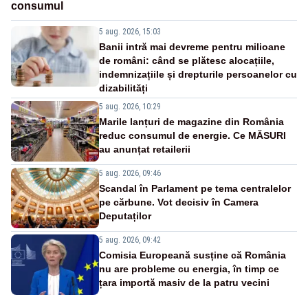
consumul
5 aug. 2026, 15:03
Banii intră mai devreme pentru milioane
de români: când se plătesc alocațiile,
indemnizațiile și drepturile persoanelor cu
dizabilități
5 aug. 2026, 10:29
Marile lanțuri de magazine din România
reduc consumul de energie. Ce MĂSURI
au anunțat retailerii
5 aug. 2026, 09:46
Scandal în Parlament pe tema centralelor
pe cărbune. Vot decisiv în Camera
Deputaților
5 aug. 2026, 09:42
Comisia Europeană susține că România
nu are probleme cu energia, în timp ce
țara importă masiv de la patru vecini