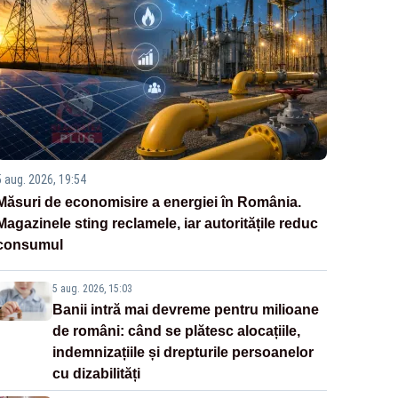
5 aug. 2026, 19:54
Măsuri de economisire a energiei în România.
Magazinele sting reclamele, iar autoritățile reduc
consumul
5 aug. 2026, 15:03
Banii intră mai devreme pentru milioane
de români: când se plătesc alocațiile,
indemnizațiile și drepturile persoanelor
cu dizabilități