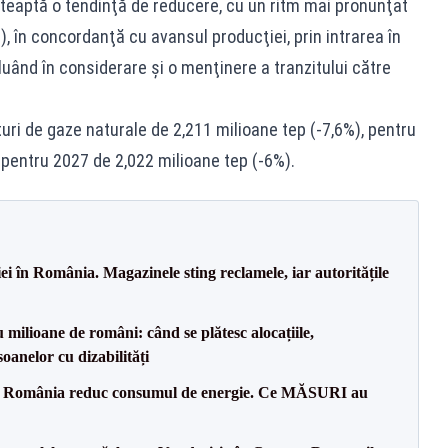
şteaptă o tendinţă de reducere, cu un ritm mai pronunţat
), în concordanţă cu avansul producţiei, prin intrarea în
luând în considerare şi o menţinere a tranzitului către
ri de gaze naturale de 2,211 milioane tep (-7,6%), pentru
 pentru 2027 de 2,022 milioane tep (-6%).
i în România. Magazinele sting reclamele, iar autoritățile
milioane de români: când se plătesc alocațiile,
soanelor cu dizabilități
in România reduc consumul de energie. Ce MĂSURI au