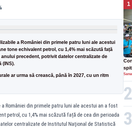
1
%
lizabile a României din primele patru luni ale acestui
ane tone echivalent petrol, cu 1,4% mai scăzută față
anului precedent, potrivit datelor centralizate de
Con
ă (INS).
spi
Sana
ale ar urma să crească, până în 2027, cu un ritm
 a României din primele patru luni ale acestui an a fost
ent petrol, cu 1,4% mai scăzută față de cea din perioada
datelor centralizate de Institutul Naţional de Statistică