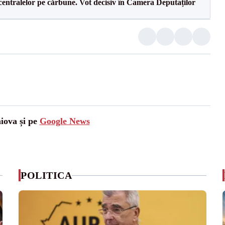
entralelor pe cărbune. Vot decisiv în Camera Deputaților
aiova și pe
Google News
POLITICA