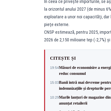
În ceea ce priveşte importurile, se a
la orizontul anului 2027 (de minus 6%
exploatare a unor noi capacităţi, dar 
pieţe externe.
CNSP estimează, pentru 2025, importu
2026 de 2,150 milioane tep (-2,7%) şi
CITEȘTE ȘI
Măsuri de economisire a energie
19:54
reduc consumul
Banii intră mai devreme pentru 
15:03
indemnizațiile și drepturile per
Marile lanțuri de magazine d
10:29
anunțat retailerii