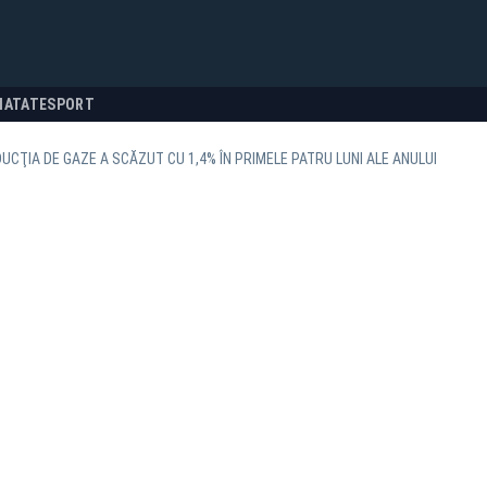
NATATE
SPORT
DUCŢIA DE GAZE A SCĂZUT CU 1,4% ÎN PRIMELE PATRU LUNI ALE ANULUI