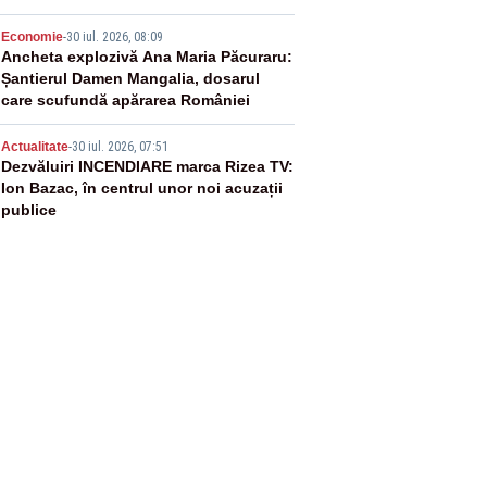
4
Economie
-
30 iul. 2026, 08:09
Ancheta explozivă Ana Maria Păcuraru:
Șantierul Damen Mangalia, dosarul
care scufundă apărarea României
5
Actualitate
-
30 iul. 2026, 07:51
Dezvăluiri INCENDIARE marca Rizea TV:
Ion Bazac, în centrul unor noi acuzații
publice