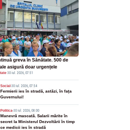
tinuă greva în Sănătate. 500 de
tale asigură doar urgențele
tate
·
30 iul. 2026, 07:51
2
Social
-
30 iul. 2026, 07:54
Fermierii ies în stradă, astăzi, în fața
Guvernului!
3
Politica
-
30 iul. 2026, 08:00
Manevră mascată. Salarii mărite în
secret la Ministerul Dezvoltării în timp
ce medicii ies în stradă