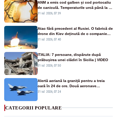
ANM a emis cod galben și cod portocaliu
de caniculă. Temperaturile urcă până la 38
de grade, iar nopțile devin tropicale
31 iul. 2026, 07:39
Atac fără precedent al Rusiei. O fabrică de
drone din Kiev deținută de o companie
americană, distrusă de o rachetă
31 iul. 2026, 07:40
rusească
ITALIA: 7 persoane, dispărute după
prăbușirea unei clădiri în Sicilia | VIDEO
31 iul. 2026, 07:50
Alertă aeriană la graniță pentru a treia
oară în 24 de ore. Două aeronave
Eurofighter britanice au fost ridicate de la
31 iul. 2026, 07:24
sol
CATEGORII POPULARE