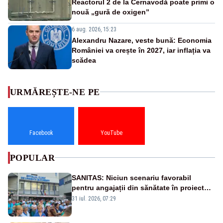
Reactorul 2 de la Cernavodă poate primi o
nouă „gură de oxigen”
6 aug. 2026, 15:23
Alexandru Nazare, veste bună: Economia
României va crește în 2027, iar inflația va
scădea
URMĂREȘTE-NE PE
Facebook
YouTube
POPULAR
SANITAS: Niciun scenariu favorabil
pentru angajații din sănătate în proiectul
Legii salarizării
31 iul. 2026, 07:29