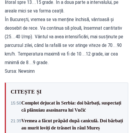
litoral spre 13...15 grade. În a doua parte a intervalului, pe
areale mici se va forma ceață.
În București, vremea se va menține închisă, vântoasă și
deosebit de rece. Va continua să plouă, însemnat cantitativ
(25...40 l/mp). Vântul va avea intensificări, mai susținute pe
parcursul zilei, când la rafală se vor atinge viteze de 70...90
km/h. Temperatura maximă va fi de 10...12 grade, iar cea
minimă de 8...9 grade.
Sursa: Newsinn
CITEȘTE ȘI
Complot dejucat în Serbia: doi bărbați, suspectați
15:50
că plănuiau asasinarea lui Vučić
Vremea a făcut prăpăd după caniculă. Doi bărbați
21:39
au murit loviți de trăsnet în râul Mureș