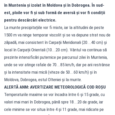
în Muntenia și izolat în Moldova și în Dobrogea. În sud-
est, ploile vor fi și sub formă de aversă și vor fi condiții
pentru descărcări electrice.
La munte precipitațiile vor fi mixte, iar la altitudini de peste
1500 m va ninge temporar viscolit și se va depune strat nou de
zăpadă, mai consistent în Carpații Meridionali (20...40 cm) și
local în Carpații Orientali (10...20 cm). Vântul va continua să
prezinte intensificări puternice pe parcursul zilei în Muntenia,
unde se vor atinge rafale de 70...85 km/h, dar pe arii restrânse
și la intensitate mai mică (viteze de 50...60 km/h) și în
Moldova, Dobrogea, estul Olteniei și la munte.
ALERTĂ ANM: AVERTIZARE METEOROLOGICĂ COD ROȘU
Temperaturile maxime se vor încadra între 6 și 15 grade, cu
valori mai mari în Dobrogea, până spre 18...20 de grade, iar
cele minime se vor situa între 4 și 11 grade, mai ridicate pe