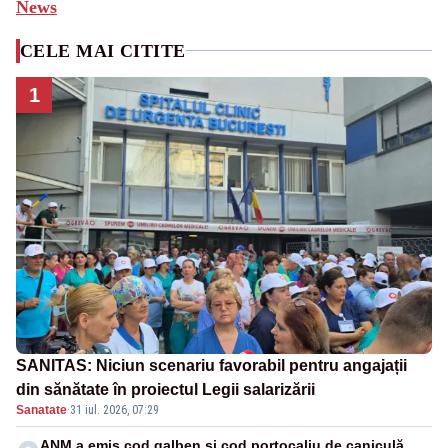
News
CELE MAI CITITE
1
SANITAS: Niciun scenariu favorabil pentru angajații
din sănătate în proiectul Legii salarizării
Sanatate
·
31 iul. 2026, 07:29
ANM a emis cod galben și cod portocaliu de caniculă.