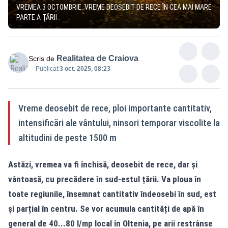
VREMEA 3 OCTOMBRIE. VREME DEOSEBIT DE RECE ÎN CEA MAI MARE
PARTE A ȚĂRII
Realitatea de Craiova
Scris de
Publicat:
3 oct. 2025, 08:23
Vreme deosebit de rece, ploi importante cantitativ,
intensificări ale vântului, ninsori temporar viscolite la
altitudini de peste 1500 m
Astăzi, vremea va fi închisă, deosebit de rece, dar și
vântoasă, cu precădere în sud-estul țării. Va ploua în
toate regiunile, însemnat cantitativ îndeosebi în sud, est
și parțial în centru. Se vor acumula cantități de apă în
general de 40...80 l/mp local în Oltenia, pe arii restrânse