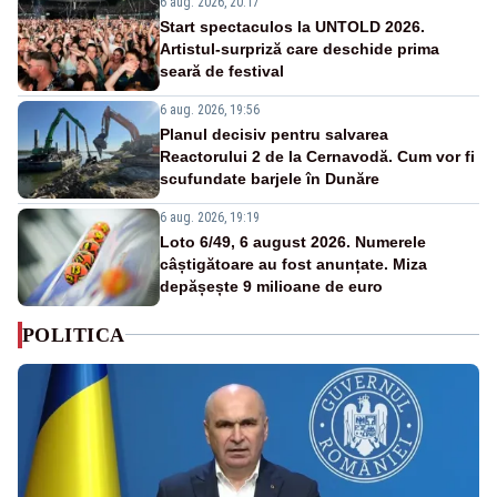
6 aug. 2026, 20:17
Start spectaculos la UNTOLD 2026.
Artistul-surpriză care deschide prima
seară de festival
6 aug. 2026, 19:56
Planul decisiv pentru salvarea
Reactorului 2 de la Cernavodă. Cum vor fi
scufundate barjele în Dunăre
6 aug. 2026, 19:19
Loto 6/49, 6 august 2026. Numerele
câștigătoare au fost anunțate. Miza
depășește 9 milioane de euro
POLITICA