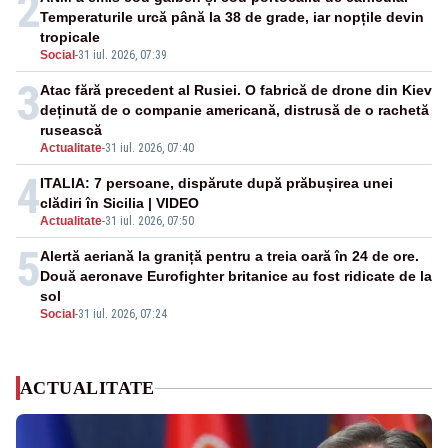
2
Temperaturile urcă până la 38 de grade, iar nopțile devin
tropicale
Social
-
31 iul. 2026, 07:39
3
Atac fără precedent al Rusiei. O fabrică de drone din Kiev
deținută de o companie americană, distrusă de o rachetă
rusească
Actualitate
-
31 iul. 2026, 07:40
4
ITALIA: 7 persoane, dispărute după prăbușirea unei
clădiri în Sicilia | VIDEO
Actualitate
-
31 iul. 2026, 07:50
5
Alertă aeriană la graniță pentru a treia oară în 24 de ore.
Două aeronave Eurofighter britanice au fost ridicate de la
sol
Social
-
31 iul. 2026, 07:24
ACTUALITATE