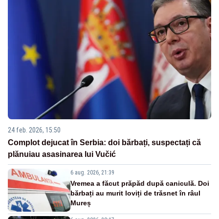
24 feb. 2026, 15:50
Complot dejucat în Serbia: doi bărbați, suspectați că
plănuiau asasinarea lui Vučić
6 aug. 2026, 21:39
Vremea a făcut prăpăd după caniculă. Doi
bărbați au murit loviți de trăsnet în râul
Mureș