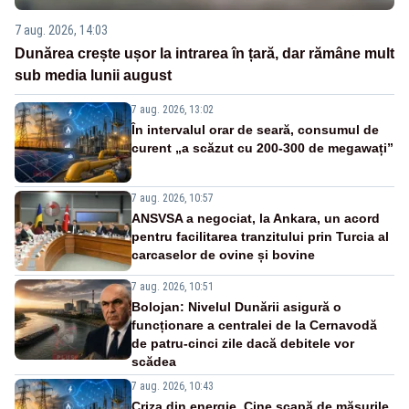
7 aug. 2026, 14:03
Dunărea crește ușor la intrarea în țară, dar rămâne mult
sub media lunii august
7 aug. 2026, 13:02
În intervalul orar de seară, consumul de
curent „a scăzut cu 200-300 de megawați”
7 aug. 2026, 10:57
ANSVSA a negociat, la Ankara, un acord
pentru facilitarea tranzitului prin Turcia al
carcaselor de ovine și bovine
7 aug. 2026, 10:51
Bolojan: Nivelul Dunării asigură o
funcționare a centralei de la Cernavodă
de patru-cinci zile dacă debitele vor
scădea
7 aug. 2026, 10:43
Criza din energie. Cine scapă de măsurile