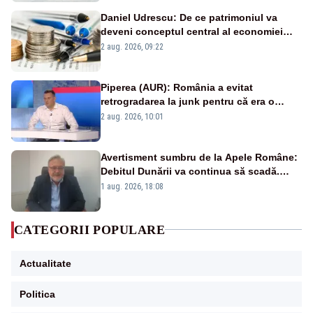
Daniel Udrescu: De ce patrimoniul va
deveni conceptul central al economiei
viitoare?
2 aug. 2026, 09:22
Piperea (AUR): România a evitat
retrogradarea la junk pentru că era o
catastrofă pentru bănci și fondurile de
2 aug. 2026, 10:01
pensii
Avertisment sumbru de la Apele Române:
Debitul Dunării va continua să scadă.
Cernavodă s-ar putea închide în 4 zile
1 aug. 2026, 18:08
CATEGORII POPULARE
Actualitate
Politica