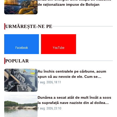
de raționalizare impuse de Bolojan
URMĂREȘTE-NE PE
Facebook
YouTube
POPULAR
Au închis centralele pe cărbune, acum
spun că au nevoie de ele. Cum se
pasează vina în plină criză energetică
1 aug. 2026, 18:11
Dunărea a secat atât de mult încât a scos
la suprafață nave naziste din al doilea
război mondial
1 aug. 2026, 23:10