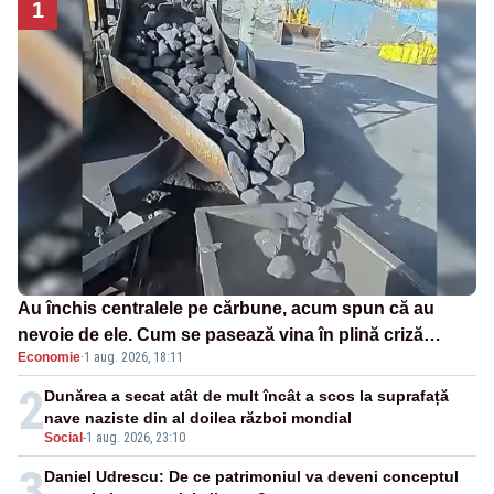
1
Au închis centralele pe cărbune, acum spun că au
nevoie de ele. Cum se pasează vina în plină criză
Economie
·
1 aug. 2026, 18:11
energetică
2
Dunărea a secat atât de mult încât a scos la suprafață
nave naziste din al doilea război mondial
Social
-
1 aug. 2026, 23:10
3
Daniel Udrescu: De ce patrimoniul va deveni conceptul