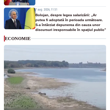
7 aug. 2026, 11:51
Bolojan, despre legea salarizării: „Ar
putea fi adoptată în perioada următoare.
S-a întârziat depunerea din cauza unor
discursuri iresponsabile în spaţiul public”
ECONOMIE