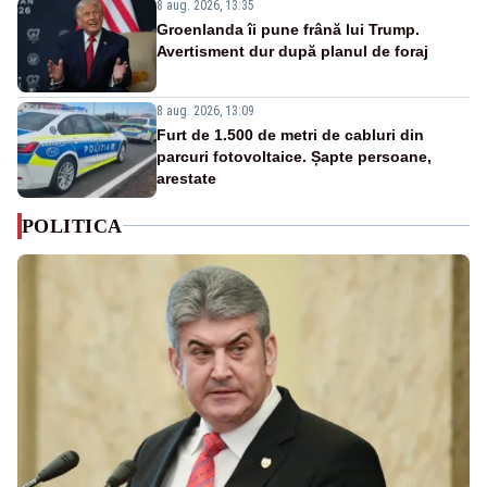
8 aug. 2026, 13:35
Groenlanda îi pune frână lui Trump.
Avertisment dur după planul de foraj
8 aug. 2026, 13:09
Furt de 1.500 de metri de cabluri din
parcuri fotovoltaice. Șapte persoane,
arestate
POLITICA