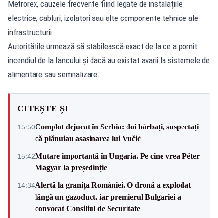
Metrorex, cauzele frecvente fiind legate de instalațiile
electrice, cabluri, izolatori sau alte componente tehnice ale
infrastructurii.
Autoritățile urmează să stabilească exact de la ce a pornit
incendiul de la Iancului și dacă au existat avarii la sistemele de
alimentare sau semnalizare.
CITEȘTE ȘI
Complot dejucat în Serbia: doi bărbați, suspectați
15:50
că plănuiau asasinarea lui Vučić
Mutare importantă în Ungaria. Pe cine vrea Péter
15:42
Magyar la președinție
Alertă la granița României. O dronă a explodat
14:34
lângă un gazoduct, iar premierul Bulgariei a
convocat Consiliul de Securitate