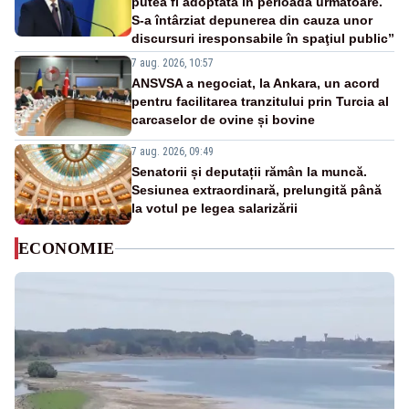
putea fi adoptată în perioada următoare.
S-a întârziat depunerea din cauza unor
discursuri iresponsabile în spaţiul public”
7 aug. 2026, 10:57
ANSVSA a negociat, la Ankara, un acord
pentru facilitarea tranzitului prin Turcia al
carcaselor de ovine și bovine
7 aug. 2026, 09:49
Senatorii și deputații rămân la muncă.
Sesiunea extraordinară, prelungită până
la votul pe legea salarizării
ECONOMIE