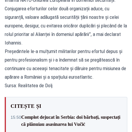
Conjugarea eforturilor celor două organizații aduce, cu
siguranță, valoare adăugată securității țării noastre și celei
europene, desigur, cu evitarea oricăror duplicări și plecând de la
rolul prioritar al Alianței în domeniul apărării”, a mai declarat
Iohannis.
Președintele le-a mulțumit militarilor pentru efortul depus și
pentru profesionalism și i-a îndemnat să se pregătească în
continuare cu aceeași tenacitate și dăruire pentru misiunea de
apărare a României și a spațiului euroatlantic.
Sursa: Realitatea de Dolj
CITEȘTE ȘI
Complot dejucat în Serbia: doi bărbați, suspectați
15:50
că plănuiau asasinarea lui Vučić