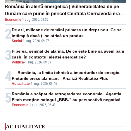
România în alertă energetică | Vulnerabilitatea de pe
Dunăre care pune în pericol Centrala Cernavodă era
Economie
·
1 aug. 2026, 09:32
cunoscută de pe vremea lui Ceaușescu
2
De azi, milioane de români primesc un drept nou. Ce se
întâmplă dacă ți se strică un produs
Social
-
1 aug. 2026, 09:37
3
Piperea, semnal de alarmă. De ce este bine să avem bani
cash, în contextul alertei energetice?
Politica
-
1 aug. 2026, 09:39
4
România, la limita tehnică a importurilor de energie.
Prețurile cresc alarmant - Analiză Realitatea Plus
Actualitate
-
1 aug. 2026, 09:46
5
România a scăpat de retrogradarea economiei. Agenția
Fitch menține ratingul „BBB-” cu perspectivă negativă
Economie
-
1 aug. 2026, 06:48
ACTUALITATE