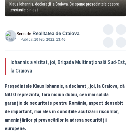
Klaus Iohannis, declaraţii la Craiova. Ce spune preşedintele despre
tensiunile din est
Realitatea de Craiova
Scris de
Publicat:
10 feb. 2022, 13:46
Iohannis a vizitat, joi, Brigada Multinațională Sud-Est,
la Craiova
Președintele Klaus Iohannis, a declarat , joi, la Craiova, că
NATO reprezintă, fără niciun dubiu, cea mai solidă
garanție de securitate pentru România, aspect deosebit
de important, mai ales în condițiile acutizării riscurilor,
amenințărilor și provocărilor la adresa securității
europene.