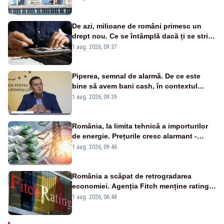
cunoscută de pe vremea lui Ceaușescu
De azi, milioane de români primesc un
drept nou. Ce se întâmplă dacă ți se strică
un produs
1 aug. 2026, 09:37
Piperea, semnal de alarmă. De ce este
bine să avem bani cash, în contextul
alertei energetice?
1 aug. 2026, 09:39
România, la limita tehnică a importurilor
de energie. Prețurile cresc alarmant -
Analiză Realitatea Plus
1 aug. 2026, 09:46
România a scăpat de retrogradarea
economiei. Agenția Fitch menține ratingul
„BBB-” cu perspectivă negativă
1 aug. 2026, 06:48