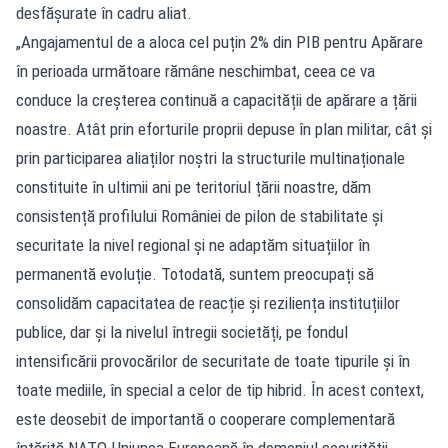
desfășurate în cadru aliat.
„Angajamentul de a aloca cel puțin 2% din PIB pentru Apărare
în perioada următoare rămâne neschimbat, ceea ce va
conduce la creșterea continuă a capacității de apărare a țării
noastre. Atât prin eforturile proprii depuse în plan militar, cât și
prin participarea aliaților noștri la structurile multinaționale
constituite în ultimii ani pe teritoriul țării noastre, dăm
consistență profilului României de pilon de stabilitate și
securitate la nivel regional și ne adaptăm situațiilor în
permanentă evoluție. Totodată, suntem preocupați să
consolidăm capacitatea de reacție și reziliența instituțiilor
publice, dar și la nivelul întregii societăți, pe fondul
intensificării provocărilor de securitate de toate tipurile și în
toate mediile, în special a celor de tip hibrid. În acest context,
este deosebit de importantă o cooperare complementară
întărită NATO-Uniunea Europeană în domeniul securității.