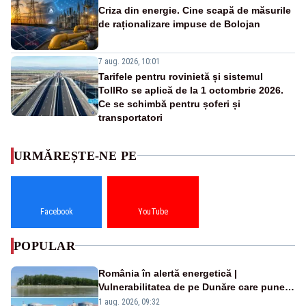
Criza din energie. Cine scapă de măsurile
de raționalizare impuse de Bolojan
7 aug. 2026, 10:01
Tarifele pentru rovinietă și sistemul
TollRo se aplică de la 1 octombrie 2026.
Ce se schimbă pentru șoferi și
transportatori
URMĂREȘTE-NE PE
Facebook
YouTube
POPULAR
România în alertă energetică |
Vulnerabilitatea de pe Dunăre care pune
în pericol Centrala Cernavodă era
1 aug. 2026, 09:32