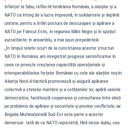
înființat la Sibiu, reflectă hotărârea României, a aliaților și a
NATO ca întreg de a lucra împreună, în solidaritate și deplină
unitate, pentru a întări postura de descurajare și apărare a
NATO pe Flancul Estic, în regiunea Mării Negre și în spațiul
euroatlantic în ansamblu, a mai spus președintele.
„În timpul relativ scurt de la constituirea acestor structuri
NATO în România, am înregistrat progrese semnificative în
ceea ce privește creșterea capacității operaționale și
interoperabilitatea forțelor României cu cele ale aliaților noștri.
Alianța Nord-Atlantică promovează și asigură apărarea
colectivă a statelor membre și a cetățenilor lor, apără valorile
democratice, facilitează cooperarea și consultarea între aliați
pe probleme de apărare și securitate și previne conflictele, iar
Brigada Multinațională Sud-Est este parte a acestor
demersuri. Iată de ce NATO reprezintă, fără niciun dubiu, cea