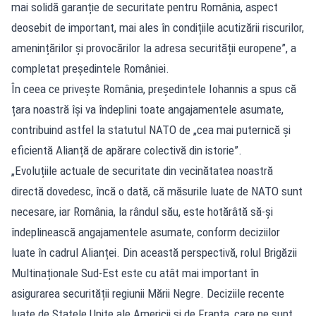
mai solidă garanție de securitate pentru România, aspect
deosebit de important, mai ales în condițiile acutizării riscurilor,
amenințărilor și provocărilor la adresa securității europene”, a
completat președintele României.
În ceea ce privește România, președintele Iohannis a spus că
țara noastră își va îndeplini toate angajamentele asumate,
contribuind astfel la statutul NATO de „cea mai puternică și
eficientă Alianță de apărare colectivă din istorie”.
„Evoluțiile actuale de securitate din vecinătatea noastră
directă dovedesc, încă o dată, că măsurile luate de NATO sunt
necesare, iar România, la rândul său, este hotărâtă să-și
îndeplinească angajamentele asumate, conform deciziilor
luate în cadrul Alianței. Din această perspectivă, rolul Brigăzii
Multinaționale Sud-Est este cu atât mai important în
asigurarea securității regiunii Mării Negre. Deciziile recente
luate de Statele Unite ale Americii și de Franța, care ne sunt