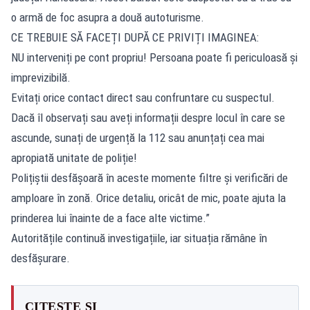
o armă de foc asupra a două autoturisme.
CE TREBUIE SĂ FACEȚI DUPĂ CE PRIVIȚI IMAGINEA:
NU interveniți pe cont propriu! Persoana poate fi periculoasă și
imprevizibilă.
Evitați orice contact direct sau confruntare cu suspectul.
Dacă îl observați sau aveți informații despre locul în care se
ascunde, sunați de urgență la 112 sau anunțați cea mai
apropiată unitate de poliție!
Polițiștii desfășoară în aceste momente filtre și verificări de
amploare în zonă. Orice detaliu, oricât de mic, poate ajuta la
prinderea lui înainte de a face alte victime.”
Autoritățile continuă investigațiile, iar situația rămâne în
desfășurare.
CITEȘTE ȘI