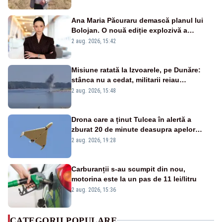
Ana Maria Păcuraru demască planul lui
Bolojan. O nouă ediție explozivă a
emisiunii „Miza Zilei” la Realitatea PLUS
2 aug. 2026, 15:42
Misiune ratată la Izvoarele, pe Dunăre:
stânca nu a cedat, militarii reiau
detonările luni – VIDEO
2 aug. 2026, 15:48
Drona care a ținut Tulcea în alertă a
zburat 20 de minute deasupra apelor
României. Au fost ridicate două F-16
2 aug. 2026, 19:28
Carburanții s-au scumpit din nou,
motorina este la un pas de 11 lei/litru
2 aug. 2026, 15:36
CATEGORII POPULARE