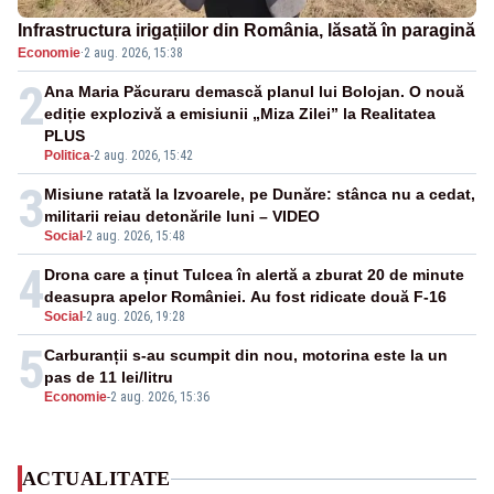
Infrastructura irigațiilor din România, lăsată în paragină
Economie
·
2 aug. 2026, 15:38
2
Ana Maria Păcuraru demască planul lui Bolojan. O nouă
ediție explozivă a emisiunii „Miza Zilei” la Realitatea
PLUS
Politica
-
2 aug. 2026, 15:42
3
Misiune ratată la Izvoarele, pe Dunăre: stânca nu a cedat,
militarii reiau detonările luni – VIDEO
Social
-
2 aug. 2026, 15:48
4
Drona care a ținut Tulcea în alertă a zburat 20 de minute
deasupra apelor României. Au fost ridicate două F-16
Social
-
2 aug. 2026, 19:28
5
Carburanții s-au scumpit din nou, motorina este la un
pas de 11 lei/litru
Economie
-
2 aug. 2026, 15:36
ACTUALITATE