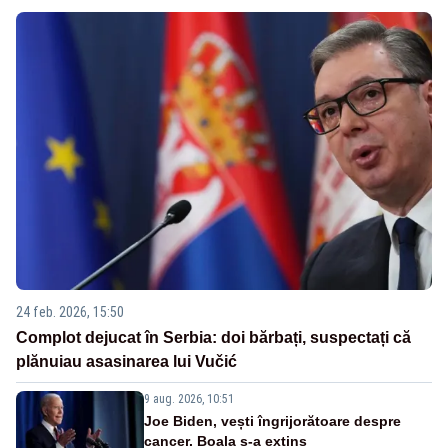
24 feb. 2026, 15:50
Complot dejucat în Serbia: doi bărbați, suspectați că
plănuiau asasinarea lui Vučić
9 aug. 2026, 10:51
Joe Biden, vești îngrijorătoare despre
cancer. Boala s-a extins