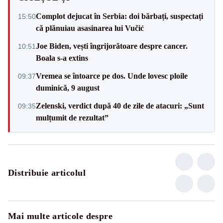
Complot dejucat în Serbia: doi bărbați, suspectați
15:50
că plănuiau asasinarea lui Vučić
Joe Biden, vești îngrijorătoare despre cancer.
10:51
Boala s-a extins
Vremea se întoarce pe dos. Unde lovesc ploile
09:37
duminică, 9 august
Zelenski, verdict după 40 de zile de atacuri: „Sunt
09:35
mulțumit de rezultat”
Distribuie articolul
Mai multe articole despre