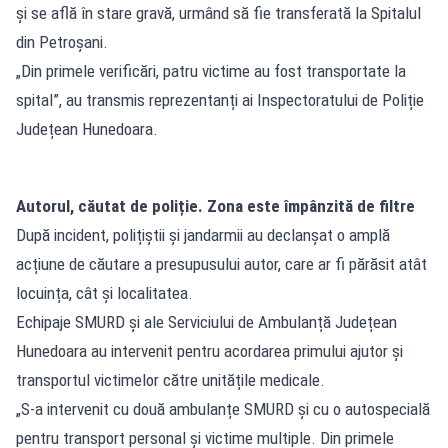
și se află în stare gravă, urmând să fie transferată la Spitalul
din Petroșani.
„Din primele verificări, patru victime au fost transportate la
spital”, au transmis reprezentanți ai Inspectoratului de Poliție
Județean Hunedoara.
Autorul, căutat de poliție. Zona este împânzită de filtre
După incident, polițiștii și jandarmii au declanșat o amplă
acțiune de căutare a presupusului autor, care ar fi părăsit atât
locuința, cât și localitatea.
Echipaje SMURD și ale Serviciului de Ambulanță Județean
Hunedoara au intervenit pentru acordarea primului ajutor și
transportul victimelor către unitățile medicale.
„S-a intervenit cu două ambulanțe SMURD și cu o autospecială
pentru transport personal și victime multiple. Din primele