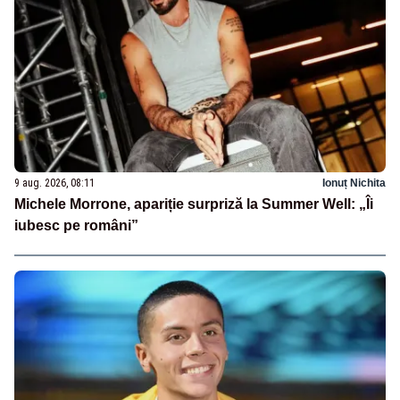
9 aug. 2026, 08:11
Ionuț Nichita
Michele Morrone, apariție surpriză la Summer Well: „Îi
iubesc pe români”