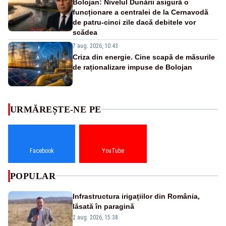
Bolojan: Nivelul Dunării asigură o
funcționare a centralei de la Cernavodă
de patru-cinci zile dacă debitele vor
scădea
7 aug. 2026, 10:43
Criza din energie. Cine scapă de măsurile
de raționalizare impuse de Bolojan
URMĂREȘTE-NE PE
Facebook
YouTube
POPULAR
Infrastructura irigațiilor din România,
lăsată în paragină
2 aug. 2026, 15:38