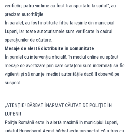
verificări, patru victime au fost transportate la spital”, au
precizat autoritățile.
În paralel, au fost instituite filtre la ieșirile din municipiul
Lupeni, iar toate autoturismele sunt verificate în cadrul
operațiunilor de căutare.
Mesaje de alertă distribuite în comunitate
În paralel cu intervenția oficială, în mediul online au apărut
mesaje de avertizare prin care cetățenii sunt îndemnați să fie
vigilenți și să anunțe imediat autoritățile dacă îl observă pe
suspect.
„ATENȚIE! BĂRBAT ÎNARMAT CĂUTAT DE POLIȚIE ÎN
LUPENI!
Poliția Română este în alertă maximă în municipiul Lupeni,
județul Hunedoara! Acest bărbat este suspectat că a tras cu