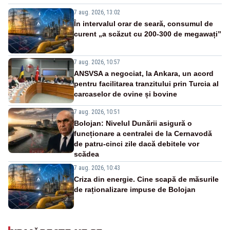
7 aug. 2026, 13:02
În intervalul orar de seară, consumul de
curent „a scăzut cu 200-300 de megawați”
7 aug. 2026, 10:57
ANSVSA a negociat, la Ankara, un acord
pentru facilitarea tranzitului prin Turcia al
carcaselor de ovine și bovine
7 aug. 2026, 10:51
Bolojan: Nivelul Dunării asigură o
funcționare a centralei de la Cernavodă
de patru-cinci zile dacă debitele vor
scădea
7 aug. 2026, 10:43
Criza din energie. Cine scapă de măsurile
de raționalizare impuse de Bolojan