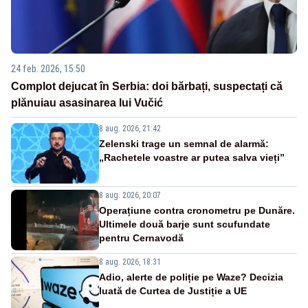
24 feb. 2026, 15:50
Complot dejucat în Serbia: doi bărbați, suspectați că
plănuiau asasinarea lui Vučić
8 aug. 2026, 21:42
Zelenski trage un semnal de alarmă:
„Rachetele voastre ar putea salva vieți”
8 aug. 2026, 20:07
Operațiune contra cronometru pe Dunăre.
Ultimele două barje sunt scufundate
pentru Cernavodă
8 aug. 2026, 18:31
Adio, alerte de poliție pe Waze? Decizia
luată de Curtea de Justiție a UE