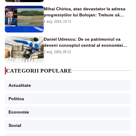
Mihai Chirica, atac devastator la adresa
progresiștilor lui Bolojan: Trebuie să
protejăm și natura, dar nu șținem omaneii
2 aug. 2026, 10:12
în stare permanentă de alertă
Daniel Udrescu: De ce patrimoniul va
deveni conceptul central al economiei
viitoare?
2 aug. 2026, 09:22
CATEGORII POPULARE
Actualitate
Politica
Economie
Social