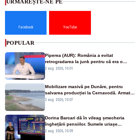
URMĂREȘTE-NE PE
Facebook
YouTube
POPULAR
Piperea (AUR): România a evitat
retrogradarea la junk pentru că era o
catastrofă pentru bănci și fondurile de
2 aug. 2026, 10:01
pensii
Mobilizare masivă pe Dunăre, pentru
salvarea producției la Cernavodă. Armata
va detona o stâncă și va devia apa
2 aug. 2026, 10:07
fluviului - IMAGINI AERIENE
Dorina Barcari dă în vileag șmecheria
înghețării pensiilor. Sumele uriașe
pierdute de fiecare român
2 aug. 2026, 10:09