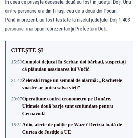
În ceea ce privește decesele, două au fost în județul Dolj. Una
dintre persoane era din Filiași, cea de-a doua din Podari.
Până în prezent, au fost testate la nivelul județului Dolj 1.403
persoane, mai spun reprezentanții Prefecturii Dolj.
CITEȘTE ȘI
Complot dejucat în Serbia: doi bărbați, suspectați
15:50
că plănuiau asasinarea lui Vučić
Zelenski trage un semnal de alarmă: „Rachetele
21:42
voastre ar putea salva vieți”
Operațiune contra cronometru pe Dunăre.
20:07
Ultimele două barje sunt scufundate pentru
Cernavodă
Adio, alerte de poliție pe Waze? Decizia luată de
18:31
Curtea de Justiție a UE