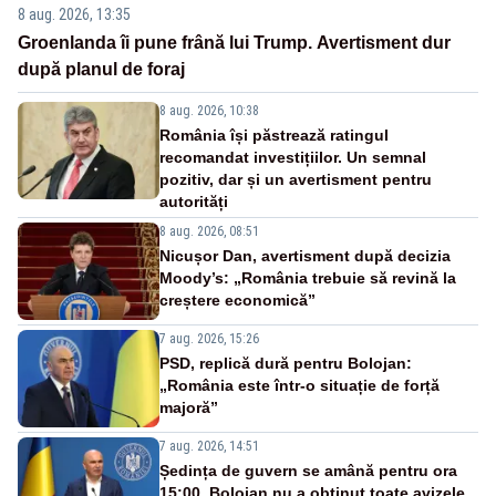
8 aug. 2026, 13:35
Groenlanda îi pune frână lui Trump. Avertisment dur
după planul de foraj
8 aug. 2026, 10:38
România își păstrează ratingul
recomandat investițiilor. Un semnal
pozitiv, dar și un avertisment pentru
autorități
8 aug. 2026, 08:51
Nicușor Dan, avertisment după decizia
Moody’s: „România trebuie să revină la
creștere economică”
7 aug. 2026, 15:26
PSD, replică dură pentru Bolojan:
„România este într-o situație de forță
majoră”
7 aug. 2026, 14:51
Ședința de guvern se amână pentru ora
15:00. Bolojan nu a obținut toate avizele