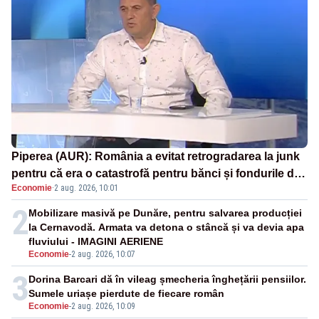
Piperea (AUR): România a evitat retrogradarea la junk
pentru că era o catastrofă pentru bănci și fondurile de
Economie
·
2 aug. 2026, 10:01
pensii
2
Mobilizare masivă pe Dunăre, pentru salvarea producției
la Cernavodă. Armata va detona o stâncă și va devia apa
fluviului - IMAGINI AERIENE
Economie
-
2 aug. 2026, 10:07
3
Dorina Barcari dă în vileag șmecheria înghețării pensiilor.
Sumele uriașe pierdute de fiecare român
Economie
-
2 aug. 2026, 10:09