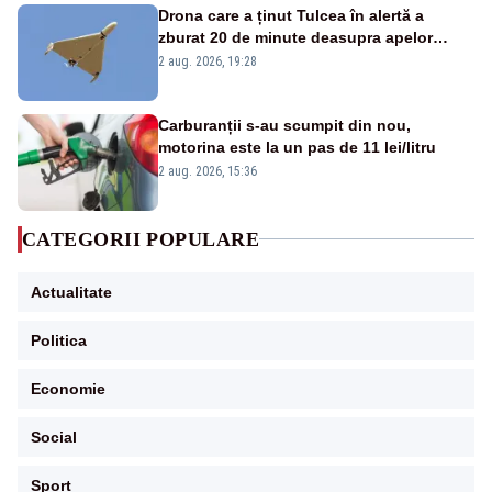
Drona care a ținut Tulcea în alertă a
zburat 20 de minute deasupra apelor
României. Au fost ridicate două F-16
2 aug. 2026, 19:28
Carburanții s-au scumpit din nou,
motorina este la un pas de 11 lei/litru
2 aug. 2026, 15:36
CATEGORII POPULARE
Actualitate
Politica
Economie
Social
Sport