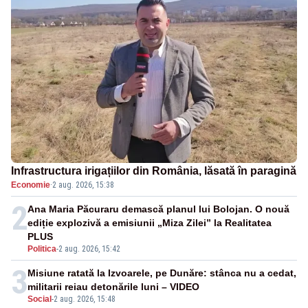
Infrastructura irigațiilor din România, lăsată în paragină
Economie
·
2 aug. 2026, 15:38
2
Ana Maria Păcuraru demască planul lui Bolojan. O nouă
ediție explozivă a emisiunii „Miza Zilei” la Realitatea
PLUS
Politica
-
2 aug. 2026, 15:42
3
Misiune ratată la Izvoarele, pe Dunăre: stânca nu a cedat,
militarii reiau detonările luni – VIDEO
Social
-
2 aug. 2026, 15:48