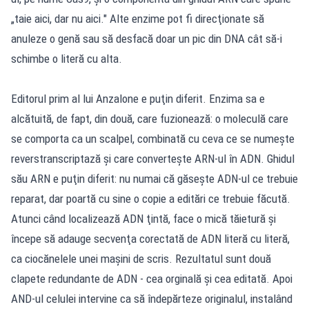
„taie aici, dar nu aici." Alte enzime pot fi direcţionate să
anuleze o genă sau să desfacă doar un pic din DNA cât să-i
schimbe o literă cu alta.
Editorul prim al lui Anzalone e puţin diferit. Enzima sa e
alcătuită, de fapt, din două, care fuzionează: o moleculă care
se comporta ca un scalpel, combinată cu ceva ce se numeşte
reverstranscriptază şi care converteşte ARN-ul în ADN. Ghidul
său ARN e puţin diferit: nu numai că găseşte ADN-ul ce trebuie
reparat, dar poartă cu sine o copie a editări ce trebuie făcută.
Atunci când localizează ADN ţintă, face o mică tăietură şi
începe să adauge secvenţa corectată de ADN literă cu literă,
ca ciocănelele unei maşini de scris. Rezultatul sunt două
clapete redundante de ADN - cea orginală şi cea editată. Apoi
AND-ul celulei intervine ca să îndepărteze originalul, instalând