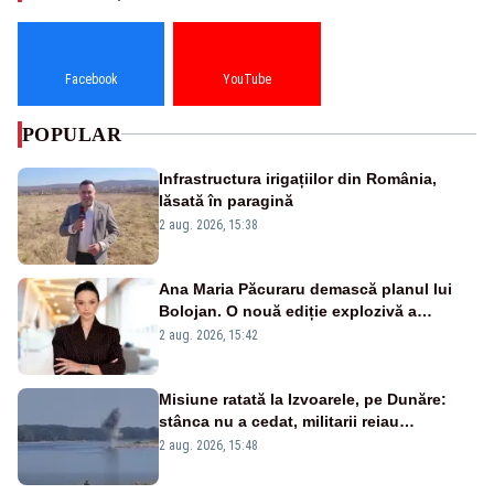
Facebook
YouTube
POPULAR
Infrastructura irigațiilor din România,
lăsată în paragină
2 aug. 2026, 15:38
Ana Maria Păcuraru demască planul lui
Bolojan. O nouă ediție explozivă a
emisiunii „Miza Zilei” la Realitatea PLUS
2 aug. 2026, 15:42
Misiune ratată la Izvoarele, pe Dunăre:
stânca nu a cedat, militarii reiau
detonările luni – VIDEO
2 aug. 2026, 15:48