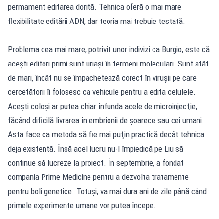
permament editarea dorită. Tehnica oferă o mai mare
flexibilitate editării ADN, dar teoria mai trebuie testată.
Problema cea mai mare, potrivit unor indivizi ca Burgio, este că
aceşti editori primi sunt uriaşi în termeni moleculari. Sunt atât
de mari, încât nu se împachetează corect în viruşii pe care
cercetătorii îi folosesc ca vehicule pentru a edita celulele.
Aceşti coloşi ar putea chiar înfunda acele de microinjecţie,
făcând dificilă livrarea în embrionii de şoarece sau cei umani.
Asta face ca metoda să fie mai puţin practică decât tehnica
deja existentă. Însă acel lucru nu-l împiedică pe Liu să
continue să lucreze la proiect. În septembrie, a fondat
compania Prime Medicine pentru a dezvolta tratamente
pentru boli genetice. Totuşi, va mai dura ani de zile până când
primele experimente umane vor putea începe.