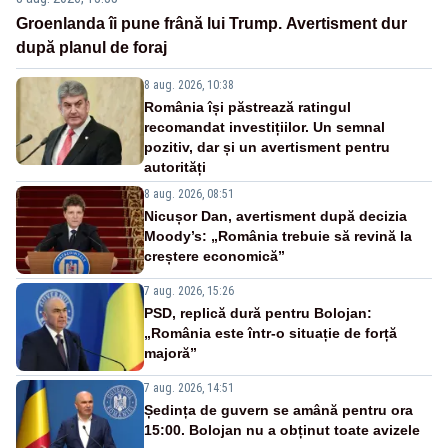
Groenlanda îi pune frână lui Trump. Avertisment dur
după planul de foraj
8 aug. 2026, 10:38
România își păstrează ratingul
recomandat investițiilor. Un semnal
pozitiv, dar și un avertisment pentru
autorități
8 aug. 2026, 08:51
Nicușor Dan, avertisment după decizia
Moody’s: „România trebuie să revină la
creștere economică”
7 aug. 2026, 15:26
PSD, replică dură pentru Bolojan:
„România este într-o situație de forță
majoră”
7 aug. 2026, 14:51
Ședința de guvern se amână pentru ora
15:00. Bolojan nu a obținut toate avizele