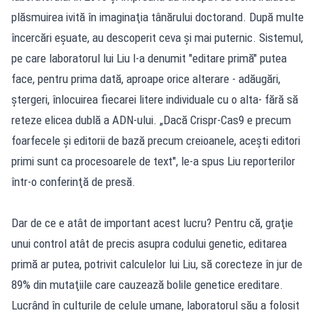
plăsmuirea ivită în imaginaţia tânărului doctorand. După multe
încercări eşuate, au descoperit ceva şi mai puternic. Sistemul,
pe care laboratorul lui Liu l-a denumit "editare primă" putea
face, pentru prima dată, aproape orice alterare - adăugări,
ştergeri, înlocuirea fiecarei litere individuale cu o alta- fără să
reteze elicea dublă a ADN-ului. „Dacă Crispr-Cas9 e precum
foarfecele şi editorii de bază precum creioanele, aceşti editori
primi sunt ca procesoarele de text", le-a spus Liu reporterilor
într-o conferinţă de presă.
Dar de ce e atât de important acest lucru? Pentru că, graţie
unui control atât de precis asupra codului genetic, editarea
primă ar putea, potrivit calculelor lui Liu, să corecteze în jur de
89% din mutaţiile care cauzează bolile genetice ereditare.
Lucrând în culturile de celule umane, laboratorul său a folosit