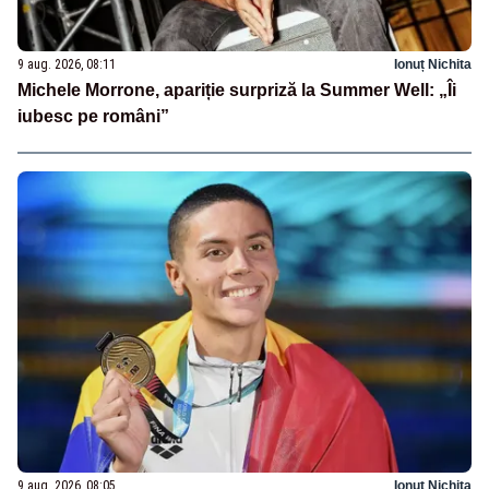
9 aug. 2026, 08:11
Ionuț Nichita
Michele Morrone, apariție surpriză la Summer Well: „Îi
iubesc pe români”
9 aug. 2026, 08:05
Ionuț Nichita