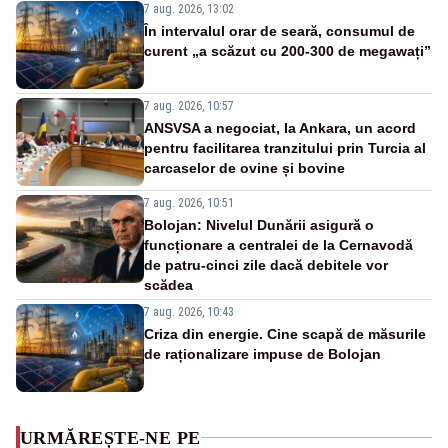
7 aug. 2026, 13:02
În intervalul orar de seară, consumul de
curent „a scăzut cu 200-300 de megawați”
7 aug. 2026, 10:57
ANSVSA a negociat, la Ankara, un acord
pentru facilitarea tranzitului prin Turcia al
carcaselor de ovine și bovine
7 aug. 2026, 10:51
Bolojan: Nivelul Dunării asigură o
funcționare a centralei de la Cernavodă
de patru-cinci zile dacă debitele vor
scădea
7 aug. 2026, 10:43
Criza din energie. Cine scapă de măsurile
de raționalizare impuse de Bolojan
URMĂREȘTE-NE PE