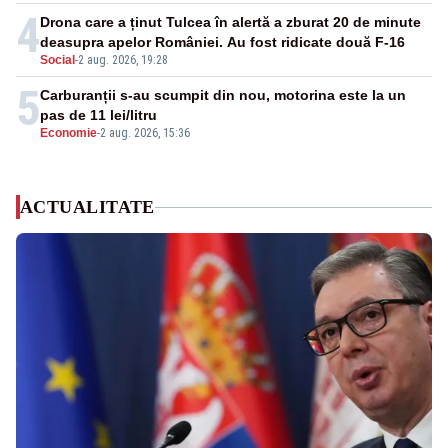
4
Drona care a ținut Tulcea în alertă a zburat 20 de minute
deasupra apelor României. Au fost ridicate două F-16
Social
-
2 aug. 2026, 19:28
5
Carburanții s-au scumpit din nou, motorina este la un
pas de 11 lei/litru
Economie
-
2 aug. 2026, 15:36
ACTUALITATE