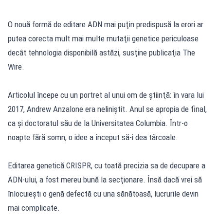
O nouă formă de editare ADN mai puţin predispusă la erori ar
putea corecta mult mai multe mutaţii genetice periculoase
decât tehnologia disponibilă astăzi, susţine publicaţia The
Wire.
Articolul începe cu un portret al unui om de ştiinţă: în vara lui
2017, Andrew Anzalone era neliniştit. Anul se apropia de final,
ca şi doctoratul său de la Universitatea Columbia. Într-o
noapte fără somn, o idee a început să-i dea târcoale.
Editarea genetică CRISPR, cu toată precizia sa de decupare a
ADN-ului, a fost mereu bună la secţionare. Însă dacă vrei să
înlocuieşti o genă defectă cu una sănătoasă, lucrurile devin
mai complicate.