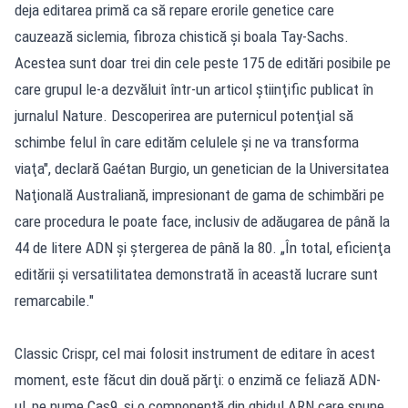
deja editarea primă ca să repare erorile genetice care
cauzează siclemia, fibroza chistică şi boala Tay-Sachs.
Acestea sunt doar trei din cele peste 175 de editări posibile pe
care grupul le-a dezvăluit într-un articol ştiinţific publicat în
jurnalul Nature. Descoperirea are puternicul potenţial să
schimbe felul în care edităm celulele şi ne va transforma
viaţa", declară Gaétan Burgio, un genetician de la Universitatea
Naţională Australiană, impresionant de gama de schimbări pe
care procedura le poate face, inclusiv de adăugarea de până la
44 de litere ADN şi ștergerea de până la 80. „În total, eficienţa
editării şi versatilitatea demonstrată în această lucrare sunt
remarcabile."
Classic Crispr, cel mai folosit instrument de editare în acest
moment, este făcut din două părţi: o enzimă ce feliază ADN-
ul, pe nume Cas9, şi o componentă din ghidul ARN care spune