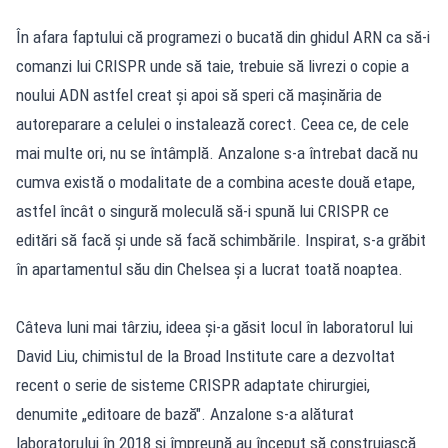
În afara faptului că programezi o bucată din ghidul ARN ca să-i
comanzi lui CRISPR unde să taie, trebuie să livrezi o copie a
noului ADN astfel creat şi apoi să speri că maşinăria de
autoreparare a celulei o instalează corect. Ceea ce, de cele
mai multe ori, nu se întâmplă. Anzalone s-a întrebat dacă nu
cumva există o modalitate de a combina aceste două etape,
astfel încât o singură moleculă să-i spună lui CRISPR ce
editări să facă şi unde să facă schimbările. Inspirat, s-a grăbit
în apartamentul său din Chelsea şi a lucrat toată noaptea.
Câteva luni mai târziu, ideea şi-a găsit locul în laboratorul lui
David Liu, chimistul de la Broad Institute care a dezvoltat
recent o serie de sisteme CRISPR adaptate chirurgiei,
denumite „editoare de bază". Anzalone s-a alăturat
laboratorului în 2018 şi împreună au început să construiască