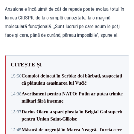
Anzalone e încă uimit de cât de repede poate evolua totul în
lumea CRISPR, de la o simplă curiozitate, la o maşină
moleculară funcţională. „Sunt lucruri pe care acum le poţi
face şi care, până de curând, păreau imposibile", spune el.
CITEȘTE ȘI
Complot dejucat în Serbia: doi bărbați, suspectați
15:50
că plănuiau asasinarea lui Vučić
Avertisment pentru NATO: Putin ar putea trimite
14:38
militari fără însemne
Darius Olaru a spart gheața în Belgia! Gol superb
13:37
pentru Union Saint-Gilloise
Măsură de urgență în Marea Neagră. Turcia cere
12:45