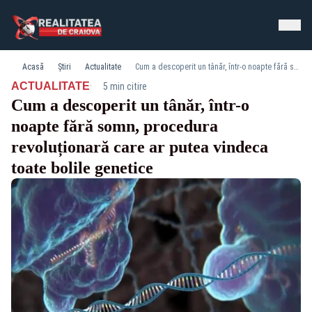
Acasă
Știri
Actualitate
Cum a descoperit un tânăr, într-o noapte fără somn, procedura revoluționară care ar putea vindeca toate bolile genetice
·
ACTUALITATE
5 min citire
Cum a descoperit un tânăr, într-o
noapte fără somn, procedura
revoluționară care ar putea vindeca
toate bolile genetice