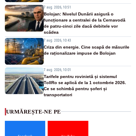
7 aug. 2026, 10:51
Bolojan: Nivelul Dunării asigură o
funcționare a centralei de la Cernavodă
de patru-cinci zile dacă debitele vor
scădea
7 aug. 2026, 10:43
Criza din energie. Cine scapă de măsurile
de raționalizare impuse de Bolojan
7 aug. 2026, 10:01
Tarifele pentru rovinietă și sistemul
TollRo se aplică de la 1 octombrie 2026.
Ce se schimbă pentru șoferi și
transportatori
URMĂREȘTE-NE PE