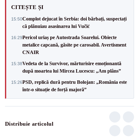
CITEȘTE ȘI
Complot dejucat în Serbia: doi bărbați, suspectați
15:50
că plănuiau asasinarea lui Vučić
Pericol uriaș pe Autostrada Soarelui. Obiecte
16:29
metalice capcană, găsite pe carosabil. Avertisment
CNAIR
Vedeta de la Survivor, mărturisire emoționantă
15:38
după moartea lui Mircea Lucescu: „Am plâns”
PSD, replică dură pentru Bolojan: „România este
15:26
într-o situație de forță majoră”
Distribuie articolul