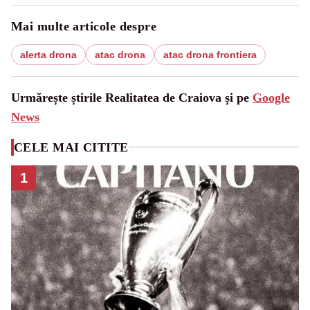
Mai multe articole despre
alerta drona
atac drona
atac drona frontiera
Urmărește știrile Realitatea de Craiova și pe
Google
News
CELE MAI CITITE
1