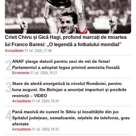
Cristi Chivu și Gică Hagi, profund marcați de moartea
lui Franco Baresi: „O legendă a fotbalului mondial”
Actualitate
·
31 iul. 2026, 17:46
2
ANAF șterge datorii pentru zeci de mii de firme!
Parlamentul a adoptat legea privind amnistia fiscală
Economie
-
31 iul. 2026, 18:21
3
Stare de alertă energetică la nivelul României, pentru
luna august. Ilie Bolojan a anunțat importuri și posibile
restricții – VIDEO
Actualitate
-
31 iul. 2026, 18:29
4
Pană masivă de curent în Sibiu și localitățile din jur.
Spitalul județean, semafoarele, rețelele de telefonie, grav
afectate
Actualitate
-
31 iul. 2026, 18:33