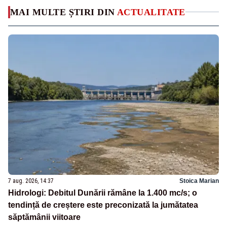
MAI MULTE ȘTIRI DIN
ACTUALITATE
7 aug. 2026, 14:37
Stoica Marian
Hidrologi: Debitul Dunării rămâne la 1.400 mc/s; o
tendință de creștere este preconizată la jumătatea
săptămânii viitoare