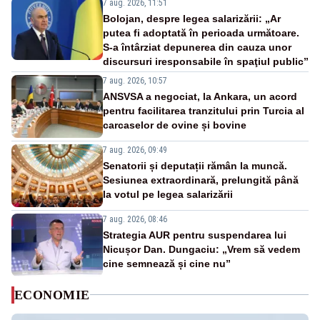
7 aug. 2026, 11:51
Bolojan, despre legea salarizării: „Ar
putea fi adoptată în perioada următoare.
S-a întârziat depunerea din cauza unor
discursuri iresponsabile în spaţiul public”
7 aug. 2026, 10:57
ANSVSA a negociat, la Ankara, un acord
pentru facilitarea tranzitului prin Turcia al
carcaselor de ovine și bovine
7 aug. 2026, 09:49
Senatorii și deputații rămân la muncă.
Sesiunea extraordinară, prelungită până
la votul pe legea salarizării
7 aug. 2026, 08:46
Strategia AUR pentru suspendarea lui
Nicușor Dan. Dungaciu: „Vrem să vedem
cine semnează și cine nu”
ECONOMIE