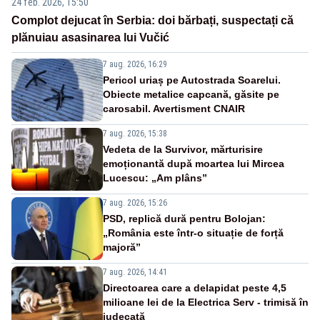
24 feb. 2026, 15:50
Complot dejucat în Serbia: doi bărbați, suspectați că
plănuiau asasinarea lui Vučić
7 aug. 2026, 16:29
Pericol uriaș pe Autostrada Soarelui.
Obiecte metalice capcană, găsite pe
carosabil. Avertisment CNAIR
7 aug. 2026, 15:38
Vedeta de la Survivor, mărturisire
emoționantă după moartea lui Mircea
Lucescu: „Am plâns”
7 aug. 2026, 15:26
PSD, replică dură pentru Bolojan:
„România este într-o situație de forță
majoră”
7 aug. 2026, 14:41
Directoarea care a delapidat peste 4,5
milioane lei de la Electrica Serv - trimisă în
judecată