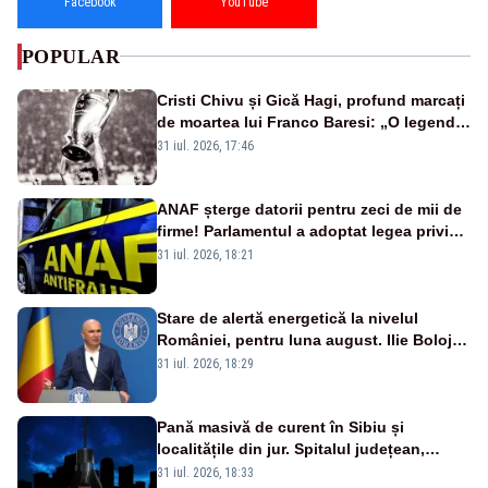
Facebook
YouTube
POPULAR
Cristi Chivu și Gică Hagi, profund marcați
de moartea lui Franco Baresi: „O legendă
a fotbalului mondial”
31 iul. 2026, 17:46
ANAF șterge datorii pentru zeci de mii de
firme! Parlamentul a adoptat legea privind
amnistia fiscală
31 iul. 2026, 18:21
Stare de alertă energetică la nivelul
României, pentru luna august. Ilie Bolojan
a anunțat importuri și posibile restricții –
31 iul. 2026, 18:29
VIDEO
Pană masivă de curent în Sibiu și
localitățile din jur. Spitalul județean,
semafoarele, rețelele de telefonie, grav
31 iul. 2026, 18:33