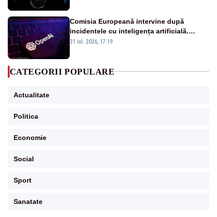
afectate
Comisia Europeană intervine după
incidentele cu inteligența artificială.
OpenAI și Anthropic, vizate
31 iul. 2026, 17:19
CATEGORII POPULARE
Actualitate
Politica
Economie
Social
Sport
Sanatate