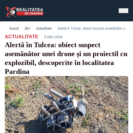
Acasă
Știri
Actualitate
Alertă în Tulcea: obiect suspect asemănător unei drone și un proiectil cu explozibil, descoperite în localitatea Pardina
·
ACTUALITATE
2 min citire
Alertă în Tulcea: obiect suspect
asemănător unei drone și un proiectil cu
explozibil, descoperite în localitatea
Pardina