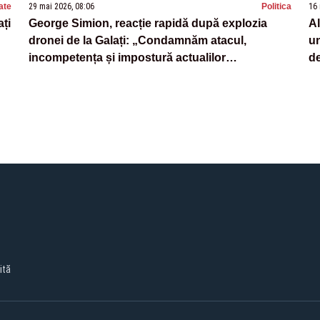
ate
29 mai 2026, 08:06
Politica
16 
ați
George Simion, reacție rapidă după explozia
Al
dronei de la Galați: „Condamnăm atacul,
un
incompetența și impostură actualilor
de
conducători. Dați-vă la o parte și lăsați românii
să decidă”
ită