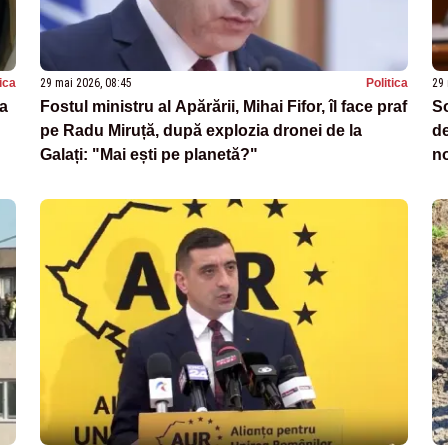
tica
29 mai 2026, 08:45
Politica
29 
ia
Fostul ministru al Apărării, Mihai Fifor, îl face praf
So
pe Radu Miruță, după explozia dronei de la
de
Galați: "Mai ești pe planetă?"
no