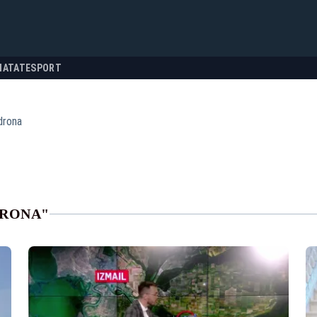
NATATE
SPORT
drona
DRONA"