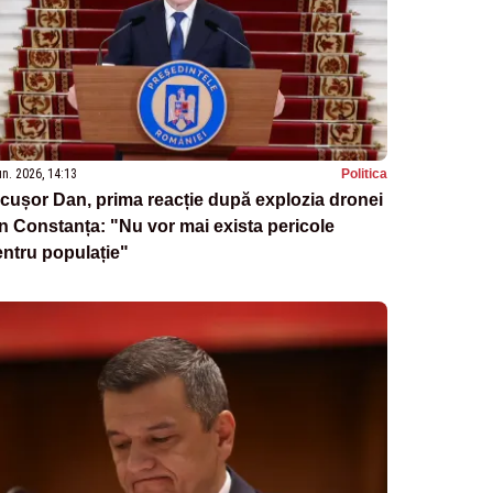
un. 2026, 14:13
Politica
cușor Dan, prima reacție după explozia dronei
n Constanța: "Nu vor mai exista pericole
ntru populație"