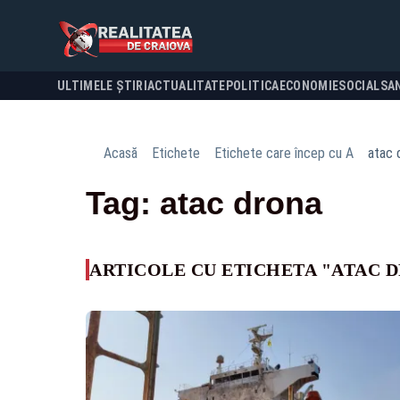
ULTIMELE ȘTIRI
ACTUALITATE
POLITICA
ECONOMIE
SOCIAL
SA
Acasă
Etichete
Etichete care încep cu A
atac 
Tag: atac drona
ARTICOLE CU ETICHETA "ATAC 