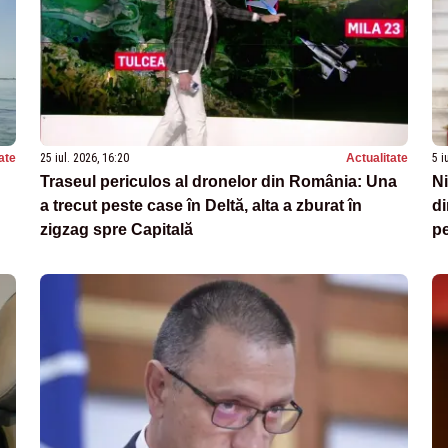
ate
25 iul. 2026, 16:20
Actualitate
5 i
Traseul periculos al dronelor din România: Una
Ni
a trecut peste case în Deltă, alta a zburat în
di
zigzag spre Capitală
pe