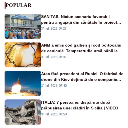
POPULAR
SANITAS: Niciun scenariu favorabil
pentru angajații din sănătate în proiectul
Legii salarizării
31 iul. 2026, 07:29
ANM a emis cod galben și cod portocaliu
de caniculă. Temperaturile urcă până la 38
de grade, iar nopțile devin tropicale
31 iul. 2026, 07:39
Atac fără precedent al Rusiei. O fabrică de
drone din Kiev deținută de o companie
americană, distrusă de o rachetă
31 iul. 2026, 07:40
rusească
ITALIA: 7 persoane, dispărute după
prăbușirea unei clădiri în Sicilia | VIDEO
31 iul. 2026, 07:50