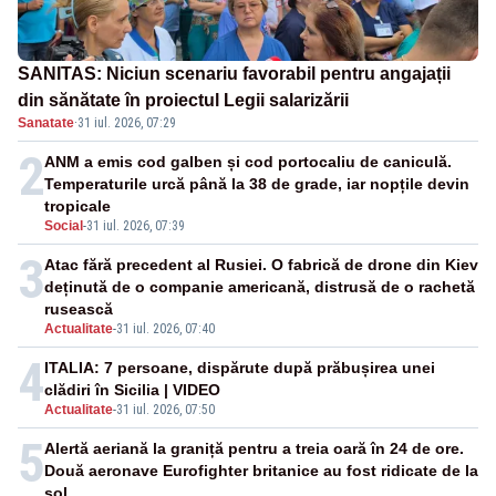
SANITAS: Niciun scenariu favorabil pentru angajații
din sănătate în proiectul Legii salarizării
Sanatate
·
31 iul. 2026, 07:29
2
ANM a emis cod galben și cod portocaliu de caniculă.
Temperaturile urcă până la 38 de grade, iar nopțile devin
tropicale
Social
-
31 iul. 2026, 07:39
3
Atac fără precedent al Rusiei. O fabrică de drone din Kiev
deținută de o companie americană, distrusă de o rachetă
rusească
Actualitate
-
31 iul. 2026, 07:40
4
ITALIA: 7 persoane, dispărute după prăbușirea unei
clădiri în Sicilia | VIDEO
Actualitate
-
31 iul. 2026, 07:50
5
Alertă aeriană la graniță pentru a treia oară în 24 de ore.
Două aeronave Eurofighter britanice au fost ridicate de la
sol