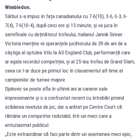
Wimbledon.
Sârbul s-a impus în fața canadianului cu 7-6(10), 3-6, 6-3, 6-
7(4), 7-6(10-4), după cinci ore și 15 minute, și va juca în
semifinale cu deținătorul trofeului, italianul Jannik Sinner.
Victoria menține vii speranțele jucătorului de 39 de ani de a
câștiga al optulea titlu la All England Club, performanță care
ar egala recordul competiției, și al 25-lea trofeu de Grand Slam,
ceea ce l-ar duce pe primul loc în clasamentul all-time al
campionilor de turnee majore.
Djokovic se poate afla în ultimii ani ai carierei sale
impresionante și s-a confruntat recent cu întrebări privind
scăderea nivelului de joc, dar a arătat pe Centre Court că
rămâne un competitor redutabil, într-un meci care a
entuziasmat publicul.
„Este extraordinar să faci parte dintr-un asemenea meci epic,