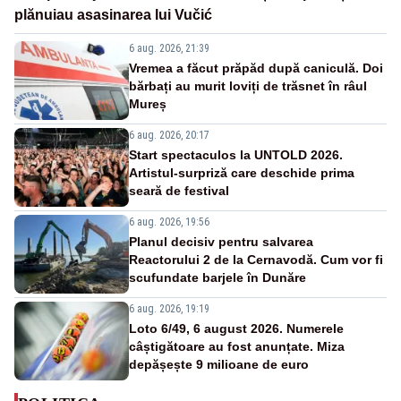
plănuiau asasinarea lui Vučić
6 aug. 2026, 21:39
Vremea a făcut prăpăd după caniculă. Doi
bărbați au murit loviți de trăsnet în râul
Mureș
6 aug. 2026, 20:17
Start spectaculos la UNTOLD 2026.
Artistul-surpriză care deschide prima
seară de festival
6 aug. 2026, 19:56
Planul decisiv pentru salvarea
Reactorului 2 de la Cernavodă. Cum vor fi
scufundate barjele în Dunăre
6 aug. 2026, 19:19
Loto 6/49, 6 august 2026. Numerele
câștigătoare au fost anunțate. Miza
depășește 9 milioane de euro