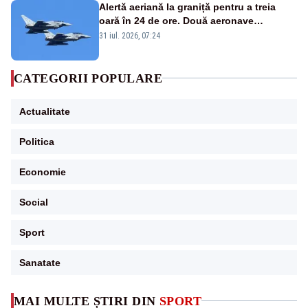
Alertă aeriană la graniță pentru a treia
oară în 24 de ore. Două aeronave
Eurofighter britanice au fost ridicate de la
31 iul. 2026, 07:24
sol
CATEGORII POPULARE
Actualitate
Politica
Economie
Social
Sport
Sanatate
MAI MULTE ȘTIRI DIN
SPORT