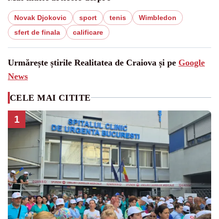
Novak Djokovic
sport
tenis
Wimbledon
sfert de finala
calificare
Urmărește știrile Realitatea de Craiova și pe
Google
News
CELE MAI CITITE
1