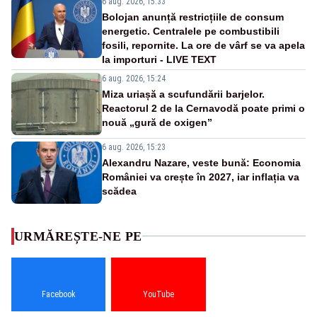
6 aug. 2026, 15:33
Bolojan anunță restricțiile de consum
energetic. Centralele pe combustibili
fosili, repornite. La ore de vârf se va apela
la importuri - LIVE TEXT
6 aug. 2026, 15:24
Miza uriașă a scufundării barjelor.
Reactorul 2 de la Cernavodă poate primi o
nouă „gură de oxigen”
6 aug. 2026, 15:23
Alexandru Nazare, veste bună: Economia
României va crește în 2027, iar inflația va
scădea
URMĂREȘTE-NE PE
Facebook
YouTube