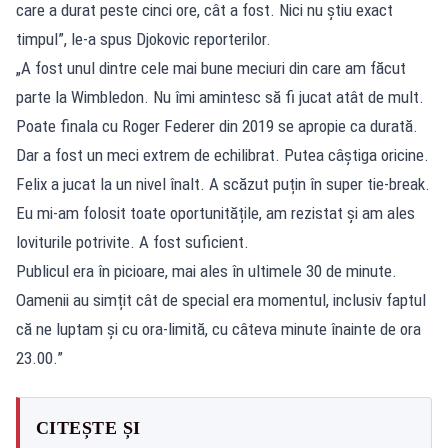
care a durat peste cinci ore, cât a fost. Nici nu știu exact
timpul”, le-a spus Djokovic reporterilor.
„A fost unul dintre cele mai bune meciuri din care am făcut
parte la Wimbledon. Nu îmi amintesc să fi jucat atât de mult.
Poate finala cu Roger Federer din 2019 se apropie ca durată.
Dar a fost un meci extrem de echilibrat. Putea câștiga oricine.
Felix a jucat la un nivel înalt. A scăzut puțin în super tie-break.
Eu mi-am folosit toate oportunitățile, am rezistat și am ales
loviturile potrivite. A fost suficient.
Publicul era în picioare, mai ales în ultimele 30 de minute.
Oamenii au simțit cât de special era momentul, inclusiv faptul
că ne luptam și cu ora-limită, cu câteva minute înainte de ora
23.00.”
CITEȘTE ȘI