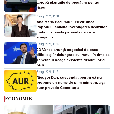
aprobă planurile de pregătire pentru
riscuri
6 aug. 2026, 15:18
Ana Maria Păcuraru: Televiziunea
Poporului solicită investigarea deciziilor
luate în această perioadă de criză
enegetică
6 aug. 2026, 11:27
JD Vance anunță negocieri de pace
dificile și îndelungate cu Iranul, în timp ce
Teheranul neagă existența discuțiilor cu
SUA
6 aug. 2026, 11:24
Nicușor Dan, suspendat pentru că nu
propune un nume de prim-ministru, așa
cum prevede Constituția!
ECONOMIE