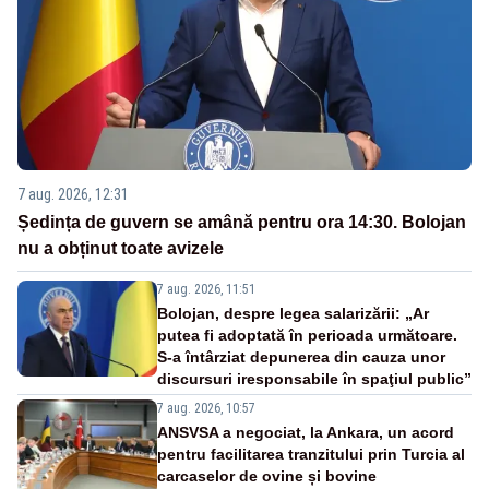
7 aug. 2026, 12:31
Ședința de guvern se amână pentru ora 14:30. Bolojan
nu a obținut toate avizele
7 aug. 2026, 11:51
Bolojan, despre legea salarizării: „Ar
putea fi adoptată în perioada următoare.
S-a întârziat depunerea din cauza unor
discursuri iresponsabile în spaţiul public”
7 aug. 2026, 10:57
ANSVSA a negociat, la Ankara, un acord
pentru facilitarea tranzitului prin Turcia al
carcaselor de ovine și bovine