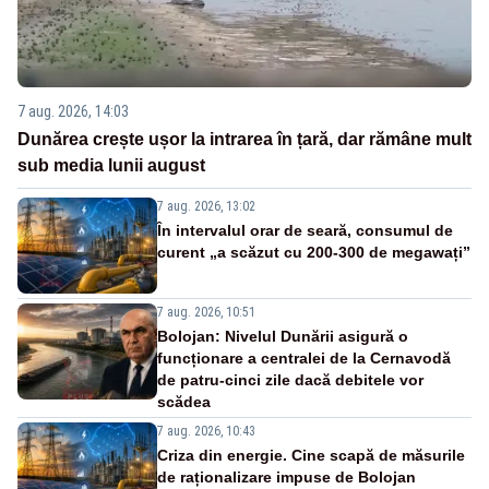
7 aug. 2026, 14:03
Dunărea crește ușor la intrarea în țară, dar rămâne mult
sub media lunii august
7 aug. 2026, 13:02
În intervalul orar de seară, consumul de
curent „a scăzut cu 200-300 de megawați”
7 aug. 2026, 10:51
Bolojan: Nivelul Dunării asigură o
funcționare a centralei de la Cernavodă
de patru-cinci zile dacă debitele vor
scădea
7 aug. 2026, 10:43
Criza din energie. Cine scapă de măsurile
de raționalizare impuse de Bolojan