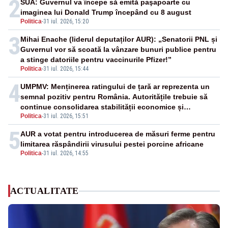
2
SUA: Guvernul va începe să emită paşapoarte cu
imaginea lui Donald Trump începând cu 8 august
Politica
-
31 iul. 2026, 15:20
3
Mihai Enache (liderul deputaților AUR): „Senatorii PNL și
Guvernul vor să scoată la vânzare bunuri publice pentru
a stinge datoriile pentru vaccinurile Pfizer!”
Politica
-
31 iul. 2026, 15:44
4
UMPMV: Menținerea ratingului de țară ar reprezenta un
semnal pozitiv pentru România. Autoritățile trebuie să
continue consolidarea stabilității economice și
Politica
-
31 iul. 2026, 15:51
financiare
5
AUR a votat pentru introducerea de măsuri ferme pentru
limitarea răspândirii virusului pestei porcine africane
Politica
-
31 iul. 2026, 14:55
ACTUALITATE