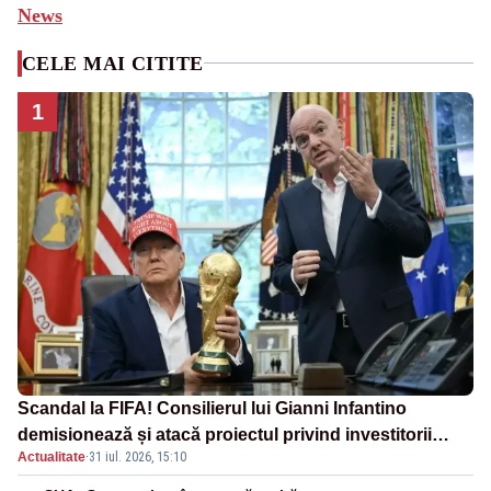
News
CELE MAI CITITE
1
Scandal la FIFA! Consilierul lui Gianni Infantino
demisionează și atacă proiectul privind investitorii
Actualitate
·
31 iul. 2026, 15:10
străini