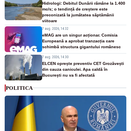
Hidrologi: Debitul Dunării rămâne la 1.400
mc/s; o tendință de creștere este
preconizată la jumătatea săptămânii
viitoare
7 aug. 2026, 14:32
eMAG are un singur acționar. Comisia
Europeană a aprobat tranzacția care
schimbă structura gigantului românesc
7 aug. 2026, 14:30
ELCEN oprește preventiv CET Grozăvești
din cauza caniculei. Apa caldă în
București nu va fi afectată
POLITICA