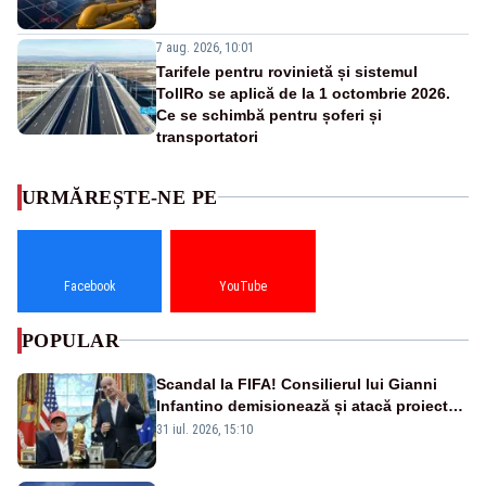
7 aug. 2026, 10:01
Tarifele pentru rovinietă și sistemul
TollRo se aplică de la 1 octombrie 2026.
Ce se schimbă pentru șoferi și
transportatori
URMĂREȘTE-NE PE
Facebook
YouTube
POPULAR
Scandal la FIFA! Consilierul lui Gianni
Infantino demisionează și atacă proiectul
privind investitorii străini
31 iul. 2026, 15:10