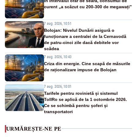
În intervalul orar de seară, consumul de
curent „a scăzut cu 200-300 de megawați”
7 aug. 2026, 10:51
Bolojan: Nivelul Dunării asigură o
funcționare a centralei de la Cernavodă
de patru-cinci zile dacă debitele vor
scădea
7 aug. 2026, 10:43
Criza din energie. Cine scapă de măsurile
de raționalizare impuse de Bolojan
7 aug. 2026, 10:01
Tarifele pentru rovinietă și sistemul
TollRo se aplică de la 1 octombrie 2026.
Ce se schimbă pentru șoferi și
transportatori
URMĂREȘTE-NE PE