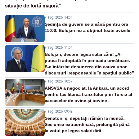
situație de forță majoră”
7 aug. 2026, 14:51
Ședința de guvern se amână pentru ora
15:00. Bolojan nu a obținut toate avizele
7 aug. 2026, 11:51
Bolojan, despre legea salarizării: „Ar
putea fi adoptată în perioada următoare.
S-a întârziat depunerea din cauza unor
discursuri iresponsabile în spaţiul public”
7 aug. 2026, 10:57
ANSVSA a negociat, la Ankara, un acord
pentru facilitarea tranzitului prin Turcia al
carcaselor de ovine și bovine
7 aug. 2026, 09:49
Senatorii și deputații rămân la muncă.
Sesiunea extraordinară, prelungită până
la votul pe legea salarizării