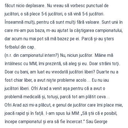
făcut nicio deplasare. Nu vreau să vorbesc punctual de
jucători, o să plece 5-6 jucători, o să vină 5-6 jucători.
Înseamnă mulţi, pentru că sunt mulţi fără valoare. Sunt unii în
care mi-am pus baza, m-au ajutat la câştigarea campionatului,
dar acum nu mai pot să mă bazez pe ei. Parcă şi-au şters
fotbalul din cap.
(n.r. din campionatul intern?) Nu, niciun jucător. Mâine mă
întâlnesc cu MM, îmi prezintă, să aleg şi eu. Doar străini toţi.
Doar cu bani, am luat eu vreodată jucători liberi? Duarte nu a
fost chiar liber, a avut nişte probleme acolo... Eu nu iau
jucători liberi. Ofri Arad a venit aşa pentru că a avut o
problemă medicală şi, totuşi, parcă tot am plătit ceva...
Ofri Arad azi mi-a plăcut, e genul de jucător care îmi place mie,
joacă rapid şi în faţă. I-am spus lui MM: „Să ştii că e posibil,
începe campionatul şi era să fie încercat.” Sau George