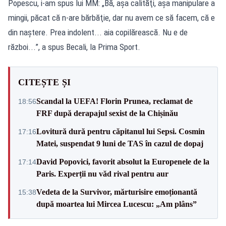
Popescu, i-am spus lui MM: „Bă, aşa calităţi, aşa manipulare a
mingii, păcat că n-are bărbăţie, dar nu avem ce să facem, că e
din naştere. Prea indolent... aia copilărească. Nu e de
război...”, a spus Becali, la Prima Sport.
CITEȘTE ȘI
Scandal la UEFA! Florin Prunea, reclamat de
18:56
FRF după derapajul sexist de la Chișinău
Lovitură dură pentru căpitanul lui Sepsi. Cosmin
17:16
Matei, suspendat 9 luni de TAS în cazul de dopaj
David Popovici, favorit absolut la Europenele de la
17:14
Paris. Experții nu văd rival pentru aur
Vedeta de la Survivor, mărturisire emoționantă
15:38
după moartea lui Mircea Lucescu: „Am plâns”