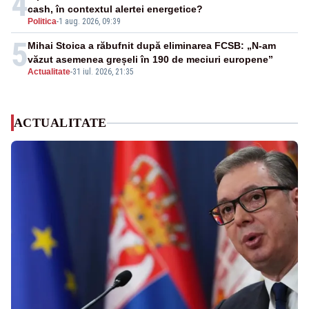
4
cash, în contextul alertei energetice?
Politica
-
1 aug. 2026, 09:39
5
Mihai Stoica a răbufnit după eliminarea FCSB: „N-am
văzut asemenea greșeli în 190 de meciuri europene”
Actualitate
-
31 iul. 2026, 21:35
ACTUALITATE