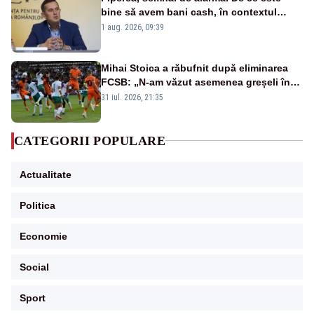
bine să avem bani cash, în contextul
alertei energetice?
1 aug. 2026, 09:39
Mihai Stoica a răbufnit după eliminarea
FCSB: „N-am văzut asemenea greșeli în
190 de meciuri europene”
31 iul. 2026, 21:35
CATEGORII POPULARE
Actualitate
Politica
Economie
Social
Sport