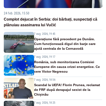
24 feb. 2026, 15:50
Complot dejucat în Serbia: doi bărbați, suspectați că
plănuiau asasinarea lui Vučić
7 aug. 2026, 19:45
Operațiune fără precedent pe Dunăre.
Cum funcționează digul din barje care
ajută centrala de la Cernavodă
7 aug. 2026, 19:17
România, sub monitorizarea Comisiei
Europene din cauza crizei energetice. Ce
cere Victor Negrescu
7 aug. 2026, 18:56
Scandal la UEFA! Florin Prunea, reclamat
de FRF după derapajul sexist de la
Chișinău
7 aug. 2026, 18:25