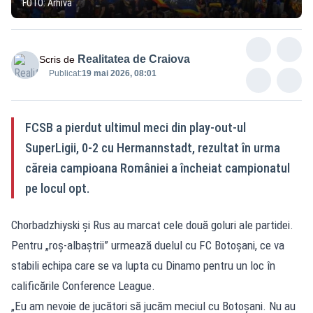
FOTO: Arhivă
Realitatea de Craiova
Scris de
Publicat:
19 mai 2026, 08:01
FCSB a pierdut ultimul meci din play-out-ul
SuperLigii, 0-2 cu Hermannstadt, rezultat în urma
căreia campioana României a încheiat campionatul
pe locul opt.
Chorbadzhiyski şi Rus au marcat cele două goluri ale partidei.
Pentru „roş-albaştrii” urmează duelul cu FC Botoşani, ce va
stabili echipa care se va lupta cu Dinamo pentru un loc în
calificările Conference League.
„Eu am nevoie de jucători să jucăm meciul cu Botoşani. Nu au