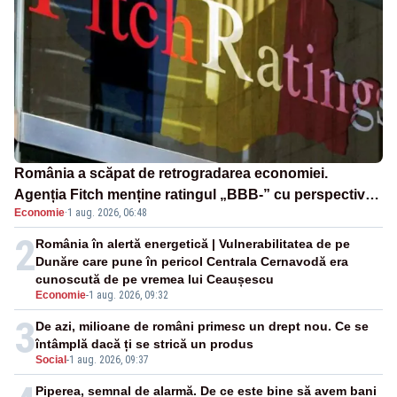
România a scăpat de retrogradarea economiei.
Agenția Fitch menține ratingul „BBB-” cu perspectivă
Economie
·
1 aug. 2026, 06:48
negativă
2
România în alertă energetică | Vulnerabilitatea de pe
Dunăre care pune în pericol Centrala Cernavodă era
cunoscută de pe vremea lui Ceaușescu
Economie
-
1 aug. 2026, 09:32
3
De azi, milioane de români primesc un drept nou. Ce se
întâmplă dacă ți se strică un produs
Social
-
1 aug. 2026, 09:37
Piperea, semnal de alarmă. De ce este bine să avem bani