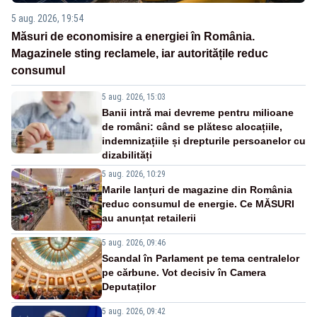
5 aug. 2026, 19:54
Măsuri de economisire a energiei în România.
Magazinele sting reclamele, iar autoritățile reduc
consumul
5 aug. 2026, 15:03
Banii intră mai devreme pentru milioane
de români: când se plătesc alocațiile,
indemnizațiile și drepturile persoanelor cu
dizabilități
5 aug. 2026, 10:29
Marile lanțuri de magazine din România
reduc consumul de energie. Ce MĂSURI
au anunțat retailerii
5 aug. 2026, 09:46
Scandal în Parlament pe tema centralelor
pe cărbune. Vot decisiv în Camera
Deputaților
5 aug. 2026, 09:42