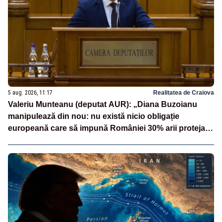
5 aug. 2026, 11:17
Realitatea de Craiova
Valeriu Munteanu (deputat AUR): „Diana Buzoianu
manipulează din nou: nu există nicio obligație
europeană care să impună României 30% arii protejate
și 10% protecție strictă”