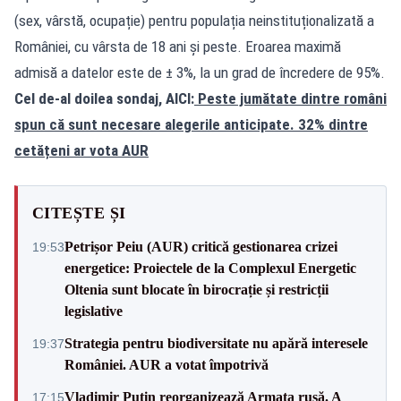
(sex, vârstă, ocupație) pentru populația neinstituționalizată a
României, cu vârsta de 18 ani și peste. Eroarea maximă
admisă a datelor este de ± 3%, la un grad de încredere de 95%.
Cel de-al doilea sondaj, AICI:
Peste jumătate dintre români
spun că sunt necesare alegerile anticipate. 32% dintre
cetățeni ar vota AUR
CITEȘTE ȘI
Petrișor Peiu (AUR) critică gestionarea crizei
19:53
energetice: Proiectele de la Complexul Energetic
Oltenia sunt blocate în birocrație și restricții
legislative
Strategia pentru biodiversitate nu apără interesele
19:37
României. AUR a votat împotrivă
Vladimir Putin reorganizează Armata rusă. A
17:15