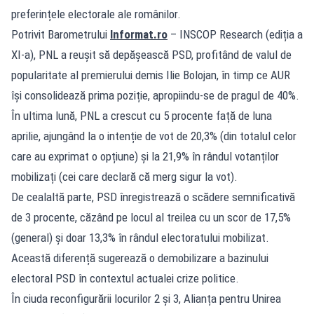
preferințele electorale ale românilor.
Potrivit Barometrului
Informat.ro
– INSCOP Research (ediția a
XI-a), PNL a reușit să depășească PSD, profitând de valul de
popularitate al premierului demis Ilie Bolojan, în timp ce AUR
își consolidează prima poziție, apropiindu-se de pragul de 40%.
În ultima lună, PNL a crescut cu 5 procente față de luna
aprilie, ajungând la o intenție de vot de 20,3% (din totalul celor
care au exprimat o opțiune) și la 21,9% în rândul votanților
mobilizați (cei care declară că merg sigur la vot).
De cealaltă parte, PSD înregistrează o scădere semnificativă
de 3 procente, căzând pe locul al treilea cu un scor de 17,5%
(general) și doar 13,3% în rândul electoratului mobilizat.
Această diferență sugerează o demobilizare a bazinului
electoral PSD în contextul actualei crize politice.
În ciuda reconfigurării locurilor 2 și 3, Alianța pentru Unirea