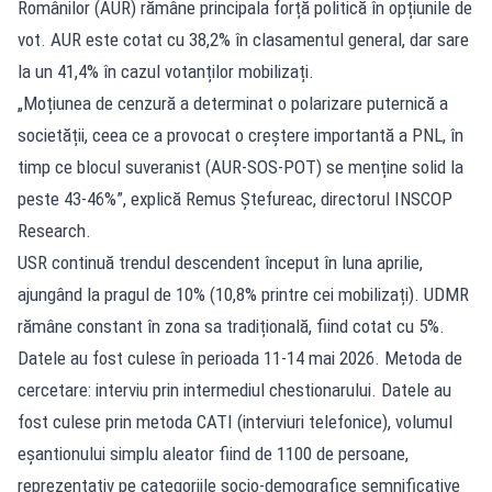
Românilor (AUR) rămâne principala forță politică în opțiunile de
vot. AUR este cotat cu 38,2% în clasamentul general, dar sare
la un 41,4% în cazul votanților mobilizați.
„Moțiunea de cenzură a determinat o polarizare puternică a
societății, ceea ce a provocat o creștere importantă a PNL, în
timp ce blocul suveranist (AUR-SOS-POT) se menține solid la
peste 43-46%”, explică Remus Ștefureac, directorul INSCOP
Research.
USR continuă trendul descendent început în luna aprilie,
ajungând la pragul de 10% (10,8% printre cei mobilizați). UDMR
rămâne constant în zona sa tradițională, fiind cotat cu 5%.
Datele au fost culese în perioada 11-14 mai 2026. Metoda de
cercetare: interviu prin intermediul chestionarului. Datele au
fost culese prin metoda CATI (interviuri telefonice), volumul
eșantionului simplu aleator fiind de 1100 de persoane,
reprezentativ pe categoriile socio-demografice semnificative