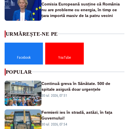
Comisia Europeană susține că România
nu are probleme cu energia, în timp ce
țara importă masiv de la patru vecini
URMĂREȘTE-NE PE
Facebook
YouTube
POPULAR
Continuă greva în Sănătate. 500 de
spitale asigură doar urgențele
30 iul. 2026, 07:51
Fermierii ies în stradă, astăzi, în fața
Guvernului!
30 iul. 2026, 07:54