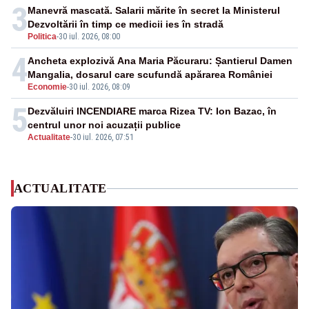
3
Manevră mascată. Salarii mărite în secret la Ministerul
Dezvoltării în timp ce medicii ies în stradă
Politica
-
30 iul. 2026, 08:00
4
Ancheta explozivă Ana Maria Păcuraru: Șantierul Damen
Mangalia, dosarul care scufundă apărarea României
Economie
-
30 iul. 2026, 08:09
5
Dezvăluiri INCENDIARE marca Rizea TV: Ion Bazac, în
centrul unor noi acuzații publice
Actualitate
-
30 iul. 2026, 07:51
ACTUALITATE