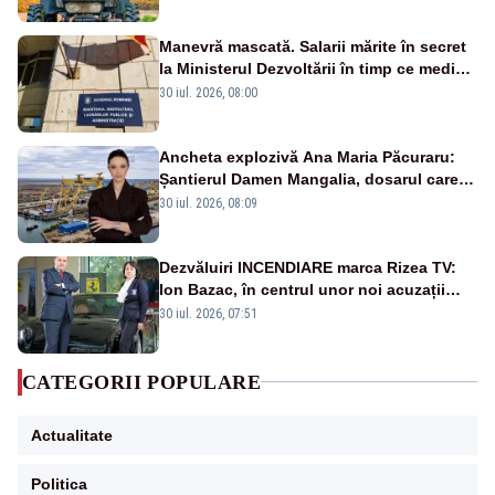
Manevră mascată. Salarii mărite în secret
la Ministerul Dezvoltării în timp ce medicii
ies în stradă
30 iul. 2026, 08:00
Ancheta explozivă Ana Maria Păcuraru:
Șantierul Damen Mangalia, dosarul care
scufundă apărarea României
30 iul. 2026, 08:09
Dezvăluiri INCENDIARE marca Rizea TV:
Ion Bazac, în centrul unor noi acuzații
publice
30 iul. 2026, 07:51
CATEGORII POPULARE
Actualitate
Politica