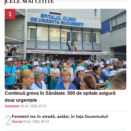
CELE MAI CITITE
1
Continuă greva în Sănătate. 500 de spitale asigură
doar urgențele
Sanatate
·
30 iul. 2026, 07:51
2
Fermierii ies în stradă, astăzi, în fața Guvernului!
Social
-
30 iul. 2026, 07:54