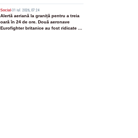
5
Social
-
31 iul. 2026, 07:24
Alertă aeriană la graniță pentru a treia
oară în 24 de ore. Două aeronave
Eurofighter britanice au fost ridicate de
la sol