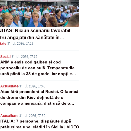
ITAS: Niciun scenariu favorabil
ru angajații din sănătate în
tate
·
31 iul. 2026, 07:29
ectul Legii salarizării
2
Social
-
31 iul. 2026, 07:39
ANM a emis cod galben și cod
portocaliu de caniculă. Temperaturile
urcă până la 38 de grade, iar nopțile
devin tropicale
3
Actualitate
-
31 iul. 2026, 07:40
Atac fără precedent al Rusiei. O fabrică
de drone din Kiev deținută de o
companie americană, distrusă de o
rachetă rusească
4
Actualitate
-
31 iul. 2026, 07:50
ITALIA: 7 persoane, dispărute după
prăbușirea unei clădiri în Sicilia | VIDEO