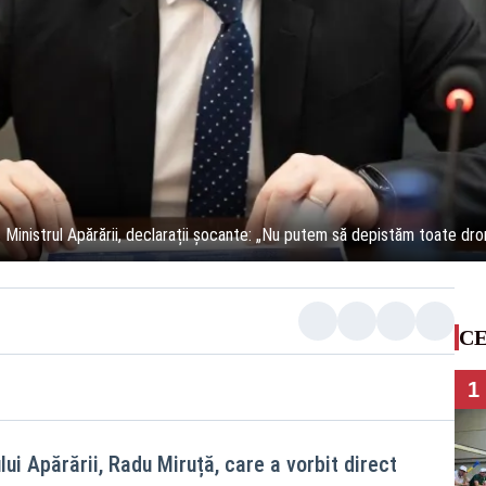
 Ministrul Apărării, declarații șocante: „Nu putem să depistăm toate dro
CE
1
lui Apărării, Radu Miruță, care a vorbit direct