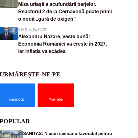
Miza uriașă a scufundării barjelor.
Reactorul 2 de la Cernavodă poate primi
o nouă „gură de oxigen”
6 aug. 2026, 15:23
Alexandru Nazare, veste bună:
Economia României va crește în 2027,
iar inflația va scădea
URMĂREȘTE-NE PE
Facebook
YouTube
POPULAR
SANITAS: Niciun scenariu favorabil pentru