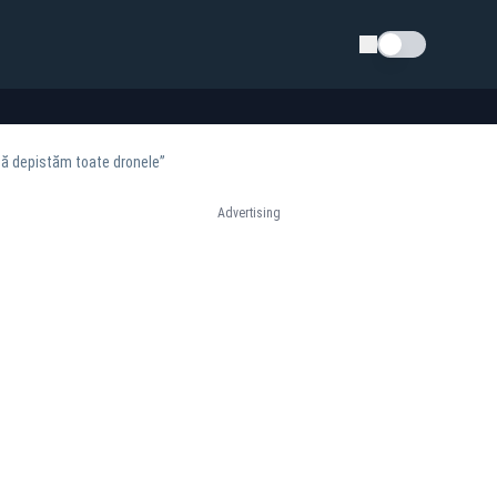
Schimba tema
 să depistăm toate dronele”
Advertising