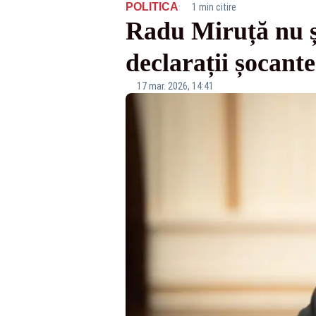
·
POLITICA
1 min citire
Radu Miruță nu șt
declarații șocant
17 mar. 2026, 14:41