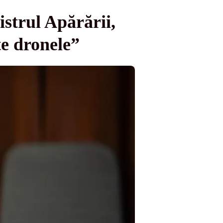
strul Apărării,
te dronele”