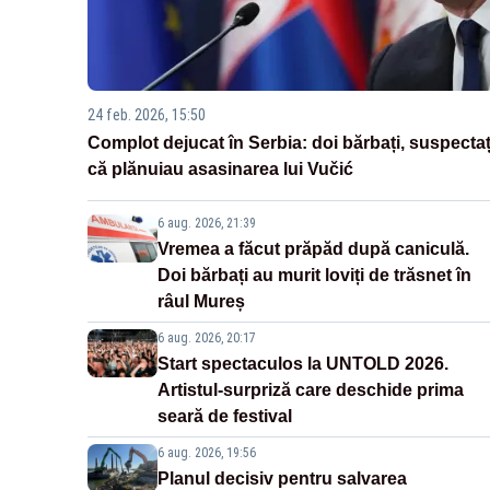
24 feb. 2026, 15:50
Complot dejucat în Serbia: doi bărbați, suspectaț
că plănuiau asasinarea lui Vučić
6 aug. 2026, 21:39
Vremea a făcut prăpăd după caniculă.
Doi bărbați au murit loviți de trăsnet în
râul Mureș
6 aug. 2026, 20:17
Start spectaculos la UNTOLD 2026.
Artistul-surpriză care deschide prima
seară de festival
6 aug. 2026, 19:56
Planul decisiv pentru salvarea