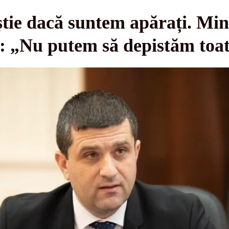
ie dacă suntem apărați. Mini
e: „Nu putem să depistăm toa