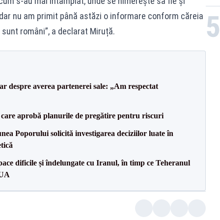
 cum s-au mai întâmplat, unde se nimerește să fie și
i, dar nu am primit până astăzi o informare conform căreia
că sunt români”, a declarat Miruță.
lar despre averea partenerei sale: „Am respectat
care aprobă planurile de pregătire pentru riscuri
a Poporului solicită investigarea deciziilor luate în
tică
ce dificile și îndelungate cu Iranul, în timp ce Teheranul
SUA