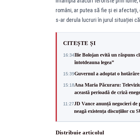
întâmplă atacuri teroriste prin lume,
români, ar putea să fie și ei afectaț
s-ar derula lucruri în jurul situației 
CITEȘTE ȘI
Ilie Bolojan evită un răspuns c
16:34
întotdeauna legea”
Guvernul a adoptat o hotărâre 
15:39
Ana Maria Păcuraru: Televiziune
15:18
această perioadă de criză enege
JD Vance anunță negocieri de pa
11:27
neagă existența discuțiilor cu 
Distribuie articolul