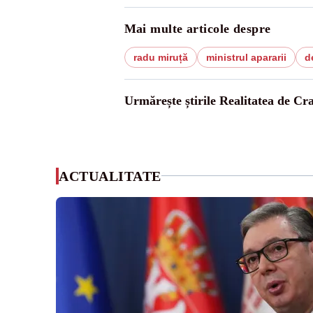
Mai multe articole despre
radu miruță
ministrul apararii
d
Urmărește știrile Realitatea de Cr
ACTUALITATE