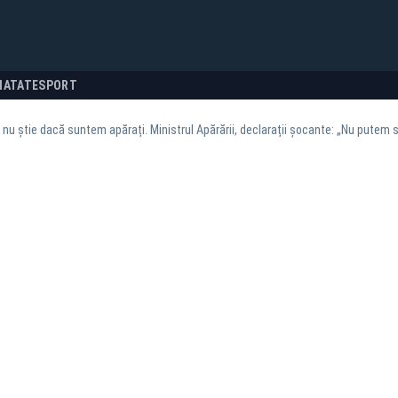
NATATE
SPORT
nu știe dacă suntem apărați. Ministrul Apărării, declarații șocante: „Nu putem