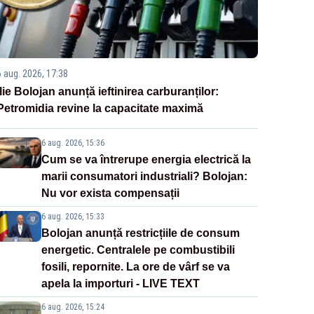
6 aug. 2026, 17:38
Ilie Bolojan anunță ieftinirea carburanților:
Petromidia revine la capacitate maximă
6 aug. 2026, 15:36
Cum se va întrerupe energia electrică la
marii consumatori industriali? Bolojan:
Nu vor exista compensații
6 aug. 2026, 15:33
Bolojan anunță restricțiile de consum
energetic. Centralele pe combustibili
fosili, repornite. La ore de vârf se va
apela la importuri - LIVE TEXT
6 aug. 2026, 15:24