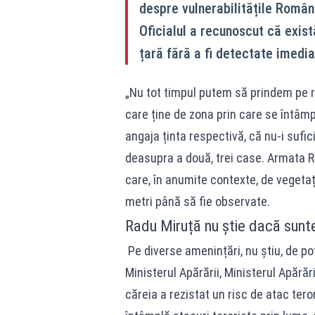
despre vulnerabilitățile Români
Oficialul a recunoscut că exist
țară fără a fi detectate imedia
„Nu tot timpul putem să prindem pe ra
care ține de zona prin care se întâmp
angaja ținta respectivă, că nu-i sufi
deasupra a două, trei case. Armata R
care, în anumite contexte, de vegetați
metri până să fie observate.
Radu Miruță nu știe dacă sunt
Pe diverse amenințări, nu știu, de pote
Ministerul Apărării, Ministerul Apără
căreia a rezistat un risc de atac ter