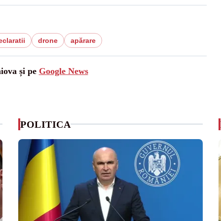
eclaratii
drone
apărare
aiova și pe
Google News
POLITICA