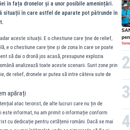
ei în fața dronelor și a unor posibile amenințări.
ă situații în care astfel de aparate pot pătrunde în
t.
SAN
pent
dar aceste situații. E o chestiune care ține de relief,
Sana
proi
lă, e o chestiune care ține și de zona în care se poate
cient să dai o dronă jos acasă, presupune explozia
omână analizează toate aceste scenarii. Sunt zone prin
e, de relief, dronele ar putea să intre câteva sute de
em apărați
nțial atac terorist, de alte lucruri care nu țin de
rii este informat, nu am primit o informație conform
orist cu dedicație pentru cetățenii români. Dacă se mai