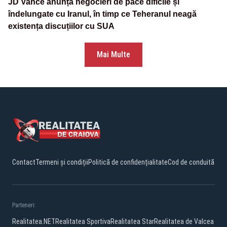
JD Vance anunță negocieri de pace dificile și
îndelungate cu Iranul, în timp ce Teheranul neagă
existența discuțiilor cu SUA
Mai Multe
Contact
Termeni și condiții
Politică de confidențialitate
Cod de conduită
Parteneri:
Realitatea.NET
Realitatea Sportiva
Realitatea Star
Realitatea de Valcea