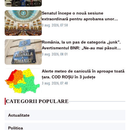
20:00
Senatul începe o nouă sesiune
extraordinară pentru aprobarea unor
jaloane din PNRR
3 aug. 2026, 07:58
România, la un pas de categoria „junk”.
Avertismentul BNR: „Ne-au mai păsuit
pentru câteva luni”
3 aug. 2026, 08:01
Alerte meteo de caniculă în aproape toată
țara. COD ROȘU în 3 județe
3 aug. 2026, 07:48
CATEGORII POPULARE
Actualitate
Politica