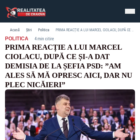
Acasă
Știri
Politica
PRIMA REACȚIE A LUI MARCEL CIOLACU, DUPĂ CE ȘI-A DAT DEMISIA DE LA ȘEFIA PSD: ”AM ALES SĂ MĂ OPRESC AICI, DAR NU PLEC NICĂIERI”
·
POLITICA
4 min citire
PRIMA REACȚIE A LUI MARCEL
CIOLACU, DUPĂ CE ȘI-A DAT
DEMISIA DE LA ȘEFIA PSD: ”AM
ALES SĂ MĂ OPRESC AICI, DAR NU
PLEC NICĂIERI”