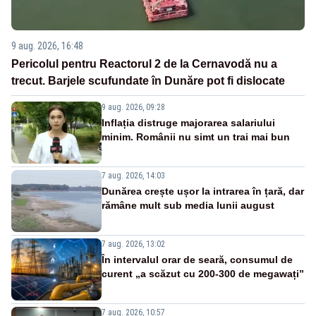
9 aug. 2026, 16:48
Pericolul pentru Reactorul 2 de la Cernavodă nu a
trecut. Barjele scufundate în Dunăre pot fi dislocate
9 aug. 2026, 09:28
Inflația distruge majorarea salariului
minim. Românii nu simt un trai mai bun
7 aug. 2026, 14:03
Dunărea crește ușor la intrarea în țară, dar
rămâne mult sub media lunii august
7 aug. 2026, 13:02
În intervalul orar de seară, consumul de
curent „a scăzut cu 200-300 de megawați”
7 aug. 2026, 10:57