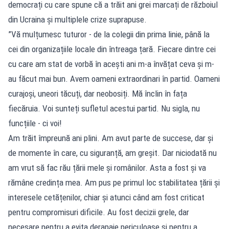
democrați cu care spune că a trăit ani grei marcați de războiul
din Ucraina și multiplele crize suprapuse.
”Vă mulțumesc tuturor - de la colegii din prima linie, până la
cei din organizațiile locale din întreaga țară. Fiecare dintre cei
cu care am stat de vorbă în acești ani m-a învățat ceva și m-
au făcut mai bun. Avem oameni extraordinari în partid. Oameni
curajoși, uneori tăcuți, dar neobosiți. Mă înclin în fața
fiecăruia. Voi sunteți sufletul acestui partid. Nu sigla, nu
funcțiile - ci voi!
Am trăit împreună ani plini. Am avut parte de succese, dar și
de momente în care, cu siguranță, am greșit. Dar niciodată nu
am vrut să fac rău țării mele și românilor. Asta a fost și va
rămâne credința mea. Am pus pe primul loc stabilitatea țării și
interesele cetățenilor, chiar și atunci când am fost criticat
pentru compromisuri dificile. Au fost decizii grele, dar
necesare pentru a evita derapaje periculoase și pentru a