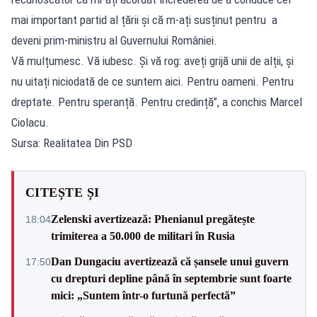
mai important partid al țării și că m-ați susținut pentru a
deveni prim-ministru al Guvernului României.
Vă mulțumesc. Vă iubesc. Și vă rog: aveți grijă unii de alții, și
nu uitați niciodată de ce suntem aici. Pentru oameni. Pentru
dreptate. Pentru speranță. Pentru credință”, a conchis Marcel
Ciolacu.
Sursa: Realitatea Din PSD
CITEȘTE ȘI
Zelenski avertizează: Phenianul pregătește
18:04
trimiterea a 50.000 de militari în Rusia
Dan Dungaciu avertizează că șansele unui guvern
17:50
cu drepturi depline până în septembrie sunt foarte
mici: „Suntem într-o furtună perfectă”