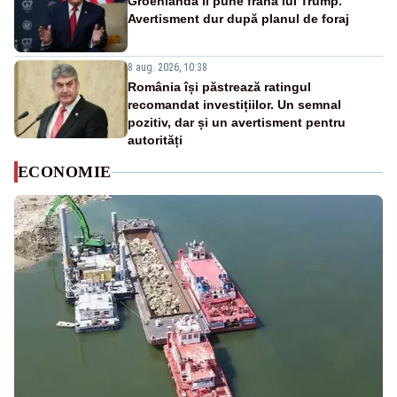
Groenlanda îi pune frână lui Trump.
Avertisment dur după planul de foraj
8 aug. 2026, 10:38
România își păstrează ratingul
recomandat investițiilor. Un semnal
pozitiv, dar și un avertisment pentru
autorități
ECONOMIE