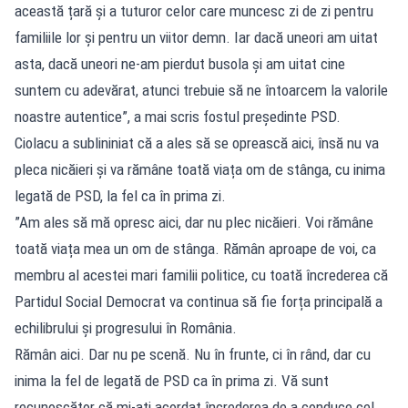
această țară și a tuturor celor care muncesc zi de zi pentru
familiile lor și pentru un viitor demn. Iar dacă uneori am uitat
asta, dacă uneori ne-am pierdut busola și am uitat cine
suntem cu adevărat, atunci trebuie să ne întoarcem la valorile
noastre autentice”, a mai scris fostul președinte PSD.
Ciolacu a sublininiat că a ales să se oprească aici, însă nu va
pleca nicăieri și va rămâne toată viața om de stânga, cu inima
legată de PSD, la fel ca în prima zi.
”Am ales să mă opresc aici, dar nu plec nicăieri. Voi rămâne
toată viața mea un om de stânga. Rămân aproape de voi, ca
membru al acestei mari familii politice, cu toată încrederea că
Partidul Social Democrat va continua să fie forța principală a
echilibrului și progresului în România.
Rămân aici. Dar nu pe scenă. Nu în frunte, ci în rând, dar cu
inima la fel de legată de PSD ca în prima zi. Vă sunt
recunoscător că mi-ați acordat încrederea de a conduce cel