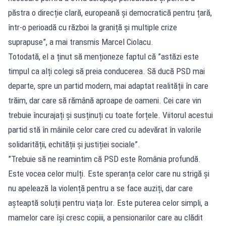
păstra o direcție clară, europeană și democratică pentru țară,
într-o perioadă cu război la graniță și multiple crize
suprapuse”, a mai transmis Marcel Ciolacu.
Totodată, el a ținut să menționeze faptul că ”astăzi este
timpul ca alți colegi să preia conducerea. Să ducă PSD mai
departe, spre un partid modern, mai adaptat realității în care
trăim, dar care să rămână aproape de oameni. Cei care vin
trebuie încurajați și susținuți cu toate forțele. Viitorul acestui
partid stă în mâinile celor care cred cu adevărat în valorile
solidarității, echității și justiției sociale”.
”Trebuie să ne reamintim că PSD este România profundă.
Este vocea celor mulți. Este speranța celor care nu strigă și
nu apelează la violență pentru a se face auziți, dar care
așteaptă soluții pentru viața lor. Este puterea celor simpli, a
mamelor care își cresc copiii, a pensionarilor care au clădit