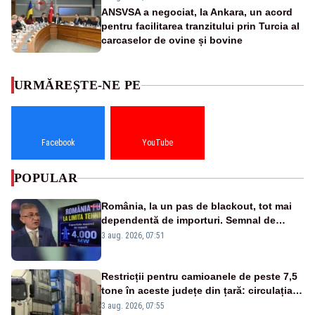
ANSVSA a negociat, la Ankara, un acord
pentru facilitarea tranzitului prin Turcia al
carcaselor de ovine și bovine
URMĂREȘTE-NE PE
Facebook
YouTube
POPULAR
România, la un pas de blackout, tot mai
dependentă de importuri. Semnal de
alarmă tras de un expert în energie
3 aug. 2026, 07:51
Restricții pentru camioanele de peste 7,5
tone în aceste județe din țară: circulația
este interzisă luni, între orele 12:00 și
3 aug. 2026, 07:55