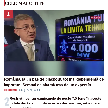
CELE MAI CITITE
1
România, la un pas de blackout, tot mai dependentă de
importuri. Semnal de alarmă tras de un expert în
Economie
·
3 aug. 2026, 07:51
energie
2
Restricții pentru camioanele de peste 7,5 tone în aceste
județe din țară: circulația este interzisă luni, între orele