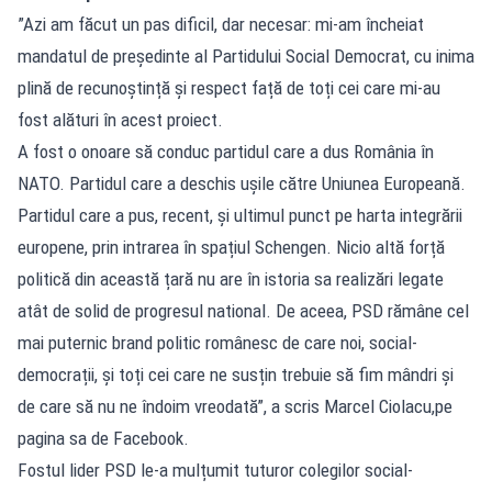
”Azi am făcut un pas dificil, dar necesar: mi-am încheiat
mandatul de președinte al Partidului Social Democrat, cu inima
plină de recunoștință și respect față de toți cei care mi-au
fost alături în acest proiect.
A fost o onoare să conduc partidul care a dus România în
NATO. Partidul care a deschis ușile către Uniunea Europeană.
Partidul care a pus, recent, și ultimul punct pe harta integrării
europene, prin intrarea în spațiul Schengen. Nicio altă forță
politică din această țară nu are în istoria sa realizări legate
atât de solid de progresul national. De aceea, PSD rămâne cel
mai puternic brand politic românesc de care noi, social-
democrații, și toți cei care ne susțin trebuie să fim mândri și
de care să nu ne îndoim vreodată”, a scris Marcel Ciolacu,pe
pagina sa de Facebook.
Fostul lider PSD le-a mulțumit tuturor colegilor social-