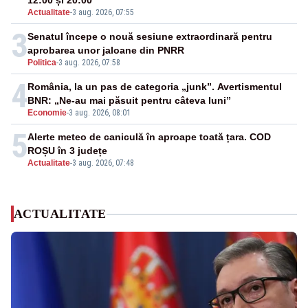
12:00 și 20:00
Actualitate
-
3 aug. 2026, 07:55
3
Senatul începe o nouă sesiune extraordinară pentru
aprobarea unor jaloane din PNRR
Politica
-
3 aug. 2026, 07:58
4
România, la un pas de categoria „junk”. Avertismentul
BNR: „Ne-au mai păsuit pentru câteva luni”
Economie
-
3 aug. 2026, 08:01
5
Alerte meteo de caniculă în aproape toată țara. COD
ROȘU în 3 județe
Actualitate
-
3 aug. 2026, 07:48
ACTUALITATE