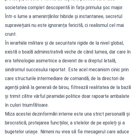
societatea complet descoperită în fața primului șoc major.
Într-o lume a amenințărilor hibride și instantanee, secretul
supraviețuirii nu este ignoranța fericită, ci realismul cel mai
crunt.
În ierarhiile militare și de securitate rigide de la nivel global,
există o boală administrativă veche de când lumea, dar care în
era tehnologiei asimetrice a devenit de-a dreptul letală,
sindromul succesului raportat. Este acel mecanism cinic prin
care structurile intermediare de comandă, de la directori de
agenții până la generali de birou, filtrează realitatea de la bază
și trimit către vârful piramidei politice doar rapoarte ambalate
în culori triumfătoare.
Miza acestei dezinformări interne este una strict personală și
birocratică, protejarea funcțiilor, a stelelor de pe epoleți și a
bugetelor uriașe. Nimeni nu vrea să fie mesagerul care aduce