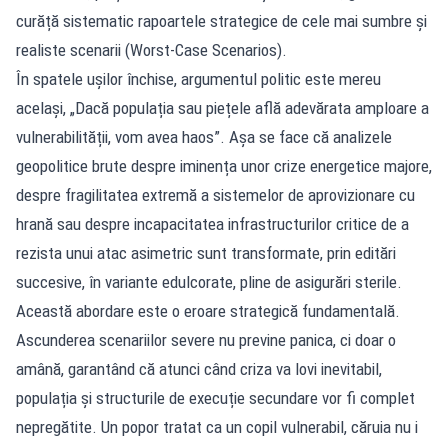
curăță sistematic rapoartele strategice de cele mai sumbre și
realiste scenarii (Worst-Case Scenarios).
În spatele ușilor închise, argumentul politic este mereu
același, „Dacă populația sau piețele află adevărata amploare a
vulnerabilității, vom avea haos”. Așa se face că analizele
geopolitice brute despre iminența unor crize energetice majore,
despre fragilitatea extremă a sistemelor de aprovizionare cu
hrană sau despre incapacitatea infrastructurilor critice de a
rezista unui atac asimetric sunt transformate, prin editări
succesive, în variante edulcorate, pline de asigurări sterile.
Această abordare este o eroare strategică fundamentală.
Ascunderea scenariilor severe nu previne panica, ci doar o
amână, garantând că atunci când criza va lovi inevitabil,
populația și structurile de execuție secundare vor fi complet
nepregătite. Un popor tratat ca un copil vulnerabil, căruia nu i