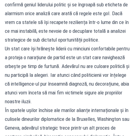
confirmă geniul liderului politic și se îngroapă sub eticheta de
alarmism orice analiză care arată că regele este gol. Dacă
vrem ca statele să își recapete reziliența într-o lume din ce în
ce mai instabilă, este nevoie de o decuplare totală a analizei
strategice de sub dictatul oportunității politice.
Un stat care își hrănește liderii cu minciuni confortabile pentru
a proteja o narațiune de partid este un stat care navighează
orbește pe timp de furtună. Adevărul nu are culoare politică și
nu participă la alegeri. Iar atunci când politicienii vor înțelege
că intelligence-ul pur înseamnă diagnoză, nu decorațiune, abia
atunci vom înceta să mai fim victimele sigure ale propriilor
noastre iluzii.
În spatele ușilor închise ale marilor alianțe internaționale și în
culisele dineurilor diplomatice de la Bruxelles, Washington sau
Geneva, adevărul strategic trece printr-un alt proces de