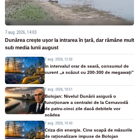
7 aug. 2026, 14:03
Dunărea crește ușor la intrarea în țară, dar rămâne mult
sub media lunii august
7 aug. 2026, 13:02
În intervalul orar de seară, consumul de
curent „a scăzut cu 200-300 de megawați”
7 aug. 2026, 10:51
Bolojan: Nivelul Dunării asigură o
funcționare a centralei de la Cernavodă
de patru-cinci zile dacă debitele vor
scădea
7 aug. 2026, 10:43
Criza din energie. Cine scapă de măsurile
de raționalizare impuse de Bolojan