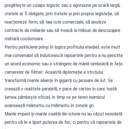
pregătește un colaps logistic sau o agresiune pe scară largă,
statele ar fi obligate, prin tratate și prin propria legislație, să
reacționeze ferm, să taie rute comerciale, să anuleze
contracte de miliarde sau să treacă la măsuri de descurajare
militară costisitoare.
Pentru politicienii prinși în logica profitului imediat, este mult
mai convenabil să îndulcească rapoartele pentru a nu periclita
un acord economic sau o strângere de mână simbolică în fața
camerelor de filmat. Această diplomație a struțului
transformă marile alianțe în giganți cu picioare de lut. Se
creează o realitate paralelă, o pace de carton în care toată
lumea zâmbește oficial, în timp ce pe teren inamicul
avansează milimetru cu milimetru în zonele gri.
Marile imperii și marile coaliții din istorie nu au căzut niciodată
pentru că le-a lipsit puterea de foc, ci pentru că rapoartele de