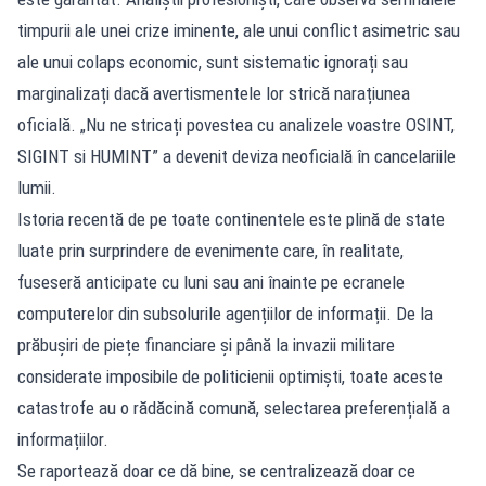
timpurii ale unei crize iminente, ale unui conflict asimetric sau
ale unui colaps economic, sunt sistematic ignorați sau
marginalizați dacă avertismentele lor strică narațiunea
oficială. „Nu ne stricați povestea cu analizele voastre OSINT,
SIGINT si HUMINT” a devenit deviza neoficială în cancelariile
lumii.
Istoria recentă de pe toate continentele este plină de state
luate prin surprindere de evenimente care, în realitate,
fuseseră anticipate cu luni sau ani înainte pe ecranele
computerelor din subsolurile agențiilor de informații. De la
prăbușiri de piețe financiare și până la invazii militare
considerate imposibile de politicienii optimiști, toate aceste
catastrofe au o rădăcină comună, selectarea preferențială a
informațiilor.
Se raportează doar ce dă bine, se centralizează doar ce