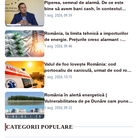
Piperea, semnal de alarmă. De ce este
bine să avem bani cash, în contextul
alertei energetice?
1 aug. 2026, 09:39
România, la limita tehnică a importurilor
de energie. Prețurile cresc alarmant -
Analiză Realitatea Plus
1 aug. 2026, 09:46
Valul de foc lovește România: cod
portocaliu de caniculă, urmat de cod roșu
duminică. Temperaturile urcă spre 40°C
1 aug. 2026, 10:15
România în alertă energetică |
Vulnerabilitatea de pe Dunăre care pune
în pericol Centrala Cernavodă era
1 aug. 2026, 09:32
cunoscută de pe vremea lui Ceaușescu
CATEGORII POPULARE