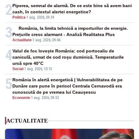
2
Piperea, semnal de alarmă. De ce este bine să avem bani
cash, în contextul alertei energetice?
Politica
-
1 aug. 2026, 09:39
3
România, la limita tehnică a importurilor de energie.
Prețurile cresc alarmant - Analiză Realitatea Plus
Actualitate
-
1 aug. 2026, 09:46
4
Valul de foc lovește România: cod portocaliu de
caniculă, urmat de cod roșu duminică. Temperaturile
urcă spre 40°C
Social
-
1 aug. 2026, 10:15
5
România în alertă energetică | Vulnerabilitatea de pe
Dunăre care pune în pericol Centrala Cernavodă era
cunoscută de pe vremea lui Ceaușescu
Economie
-
1 aug. 2026, 09:32
ACTUALITATE