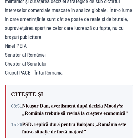
militarilor și curățarea deciziei strategice de sub dictatul
intereselor comerciale mascate în analize globale. Într-o lume
în care amenințările sunt cât se poate de reale și de brutale,
supraviețuirea aparține celor care lucrează cu fapte, nu cu
broșuri publicitare.
Ninel PEIA
Senator al României
Chestor al Senatului
Grupul PACE - Întai România
CITEȘTE ȘI
Nicușor Dan, avertisment după decizia Moody’s:
08:51
„România trebuie să revină la creștere economică”
PSD, replică dură pentru Bolojan: „România este
15:26
într-o situație de forță majoră”