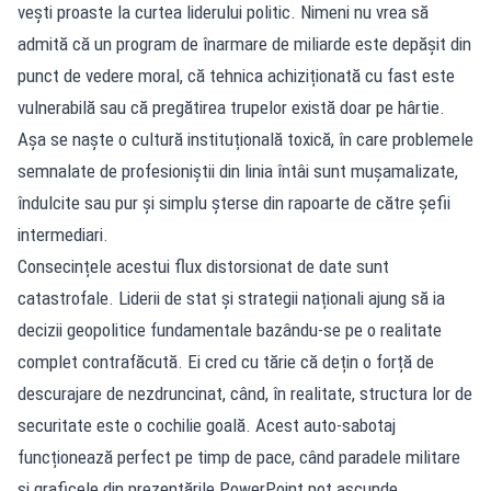
vești proaste la curtea liderului politic. Nimeni nu vrea să
admită că un program de înarmare de miliarde este depășit din
punct de vedere moral, că tehnica achiziționată cu fast este
vulnerabilă sau că pregătirea trupelor există doar pe hârtie.
Așa se naște o cultură instituțională toxică, în care problemele
semnalate de profesioniștii din linia întâi sunt mușamalizate,
îndulcite sau pur și simplu șterse din rapoarte de către șefii
intermediari.
Consecințele acestui flux distorsionat de date sunt
catastrofale. Liderii de stat și strategii naționali ajung să ia
decizii geopolitice fundamentale bazându-se pe o realitate
complet contrafăcută. Ei cred cu tărie că dețin o forță de
descurajare de nezdruncinat, când, în realitate, structura lor de
securitate este o cochilie goală. Acest auto-sabotaj
funcționează perfect pe timp de pace, când paradele militare
și graficele din prezentările PowerPoint pot ascunde