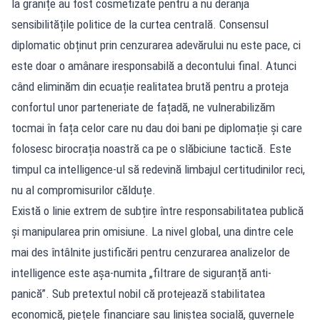
la granițe au fost cosmetizate pentru a nu deranja
sensibilitățile politice de la curtea centrală. Consensul
diplomatic obținut prin cenzurarea adevărului nu este pace, ci
este doar o amânare iresponsabilă a decontului final. Atunci
când eliminăm din ecuație realitatea brută pentru a proteja
confortul unor parteneriate de fațadă, ne vulnerabilizăm
tocmai în fața celor care nu dau doi bani pe diplomație și care
folosesc birocrația noastră ca pe o slăbiciune tactică. Este
timpul ca intelligence-ul să redevină limbajul certitudinilor reci,
nu al compromisurilor călduțe.
Există o linie extrem de subțire între responsabilitatea publică
și manipularea prin omisiune. La nivel global, una dintre cele
mai des întâlnite justificări pentru cenzurarea analizelor de
intelligence este așa-numita „filtrare de siguranță anti-
panică”. Sub pretextul nobil că protejează stabilitatea
economică, piețele financiare sau liniștea socială, guvernele