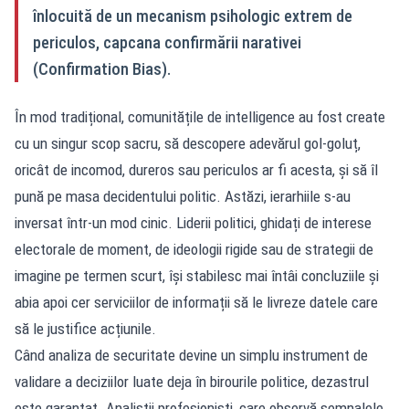
înlocuită de un mecanism psihologic extrem de
periculos, capcana confirmării narativei
(Confirmation Bias).
În mod tradițional, comunitățile de intelligence au fost create
cu un singur scop sacru, să descopere adevărul gol-goluț,
oricât de incomod, dureros sau periculos ar fi acesta, și să îl
pună pe masa decidentului politic. Astăzi, ierarhiile s-au
inversat într-un mod cinic. Liderii politici, ghidați de interese
electorale de moment, de ideologii rigide sau de strategii de
imagine pe termen scurt, își stabilesc mai întâi concluziile și
abia apoi cer serviciilor de informații să le livreze datele care
să le justifice acțiunile.
Când analiza de securitate devine un simplu instrument de
validare a deciziilor luate deja în birourile politice, dezastrul
este garantat. Analiștii profesioniști, care observă semnalele