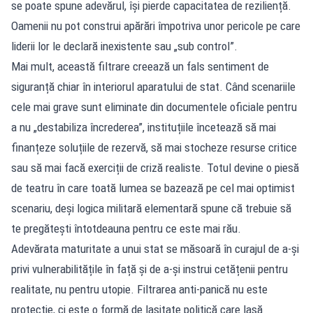
se poate spune adevărul, își pierde capacitatea de reziliență.
Oamenii nu pot construi apărări împotriva unor pericole pe care
liderii lor le declară inexistente sau „sub control”.
Mai mult, această filtrare creează un fals sentiment de
siguranță chiar în interiorul aparatului de stat. Când scenariile
cele mai grave sunt eliminate din documentele oficiale pentru
a nu „destabiliza încrederea”, instituțiile încetează să mai
finanțeze soluțiile de rezervă, să mai stocheze resurse critice
sau să mai facă exerciții de criză realiste. Totul devine o piesă
de teatru în care toată lumea se bazează pe cel mai optimist
scenariu, deși logica militară elementară spune că trebuie să
te pregătești întotdeauna pentru ce este mai rău.
Adevărata maturitate a unui stat se măsoară în curajul de a-și
privi vulnerabilitățile în față și de a-și instrui cetățenii pentru
realitate, nu pentru utopie. Filtrarea anti-panică nu este
protecție, ci este o formă de lașitate politică care lasă