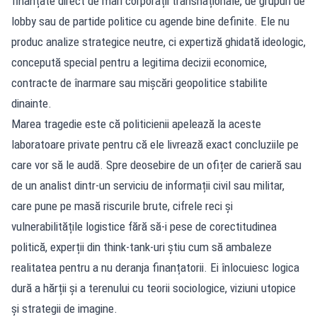
finanțate direct de mari corporații transnaționale, de grupuri de
lobby sau de partide politice cu agende bine definite. Ele nu
produc analize strategice neutre, ci expertiză ghidată ideologic,
concepută special pentru a legitima decizii economice,
contracte de înarmare sau mișcări geopolitice stabilite
dinainte.
Marea tragedie este că politicienii apelează la aceste
laboratoare private pentru că ele livrează exact concluziile pe
care vor să le audă. Spre deosebire de un ofițer de carieră sau
de un analist dintr-un serviciu de informații civil sau militar,
care pune pe masă riscurile brute, cifrele reci și
vulnerabilitățile logistice fără să-i pese de corectitudinea
politică, experții din think-tank-uri știu cum să ambaleze
realitatea pentru a nu deranja finanțatorii. Ei înlocuiesc logica
dură a hărții și a terenului cu teorii sociologice, viziuni utopice
și strategii de imagine.