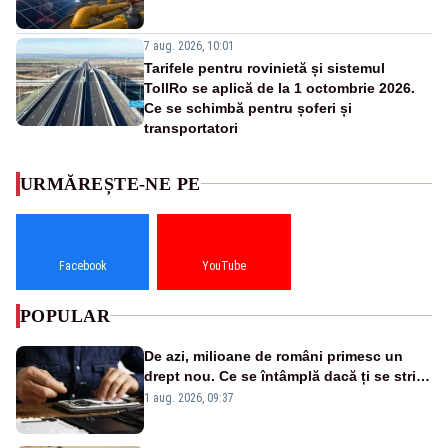
7 aug. 2026, 10:01
Tarifele pentru rovinietă și sistemul
TollRo se aplică de la 1 octombrie 2026.
Ce se schimbă pentru șoferi și
transportatori
URMĂREȘTE-NE PE
Facebook
YouTube
POPULAR
De azi, milioane de români primesc un
drept nou. Ce se întâmplă dacă ți se strică
un produs
1 aug. 2026, 09:37