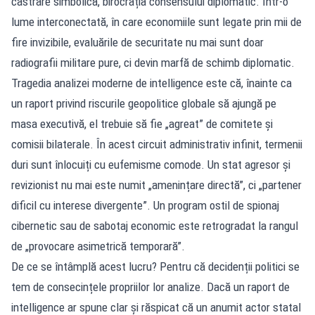
castrare simbolică, birocrația consensului diplomatic. Într-o
lume interconectată, în care economiile sunt legate prin mii de
fire invizibile, evaluările de securitate nu mai sunt doar
radiografii militare pure, ci devin marfă de schimb diplomatic.
Tragedia analizei moderne de intelligence este că, înainte ca
un raport privind riscurile geopolitice globale să ajungă pe
masa executivă, el trebuie să fie „agreat” de comitete și
comisii bilaterale. În acest circuit administrativ infinit, termenii
duri sunt înlocuiți cu eufemisme comode. Un stat agresor și
revizionist nu mai este numit „amenințare directă”, ci „partener
dificil cu interese divergente”. Un program ostil de spionaj
cibernetic sau de sabotaj economic este retrogradat la rangul
de „provocare asimetrică temporară”.
De ce se întâmplă acest lucru? Pentru că decidenții politici se
tem de consecințele propriilor lor analize. Dacă un raport de
intelligence ar spune clar și răspicat că un anumit actor statal