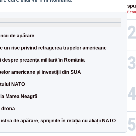
spu
Econ
pas
ncii de apărare
 un risc privind retragerea trupelor americane
ni despre prezența militară în România
lor americane și investiții din SUA
itului NATO
 la Marea Neagră
u drona
ria de apărare, sprijinite în relația cu aliații NATO