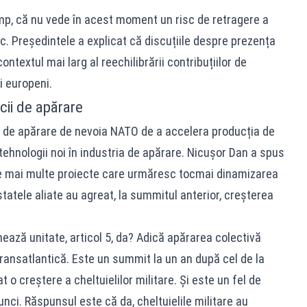
imp, că nu vede în acest moment un risc de retragere a
c. Președintele a explicat că discuțiile despre prezența
ontextul mai larg al reechilibrării contribuțiilor de
ii europeni.
cii de apărare
ii de apărare de nevoia NATO de a accelera producția de
tehnologii noi în industria de apărare. Nicușor Dan a spus
te mai multe proiecte care urmăresc tocmai dinamizarea
atele aliate au agreat, la summitul anterior, creșterea
nează unitate, articol 5, da? Adică apărarea colectivă
 transatlantică. Este un summit la un an după cel de la
 o creștere a cheltuielilor militare. Și este un fel de
unci. Răspunsul este că da, cheltuielile militare au