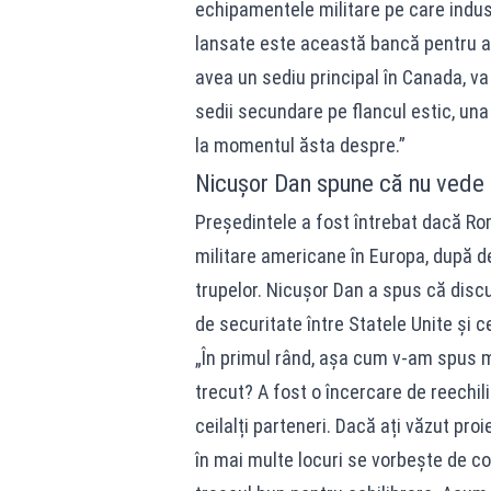
echipamentele militare pe care indust
lansate este această bancă pentru a
avea un sediu principal în Canada, v
sedii secundare pe flancul estic, una 
la momentul ăsta despre.”
Nicușor Dan spune că nu vede u
Președintele a fost întrebat dacă Rom
militare americane în Europa, după de
trupelor. Nicușor Dan a spus că discuț
de securitate între Statele Unite și c
„În primul rând, așa cum v-am spus 
trecut? A fost o încercare de reechili
ceilalți parteneri. Dacă ați văzut pro
în mai multe locuri se vorbește de c