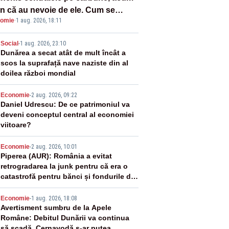
n că au nevoie de ele. Cum se
omie
·
1 aug. 2026, 18:11
ează vina în plină criză energetică
2
Social
-
1 aug. 2026, 23:10
Dunărea a secat atât de mult încât a
scos la suprafață nave naziste din al
doilea război mondial
3
Economie
-
2 aug. 2026, 09:22
Daniel Udrescu: De ce patrimoniul va
deveni conceptul central al economiei
viitoare?
4
Economie
-
2 aug. 2026, 10:01
Piperea (AUR): România a evitat
retrogradarea la junk pentru că era o
catastrofă pentru bănci și fondurile de
pensii
5
Economie
-
1 aug. 2026, 18:08
Avertisment sumbru de la Apele
Române: Debitul Dunării va continua
să scadă. Cernavodă s-ar putea