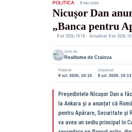
·
POLITICA
8 min citire
Nicușor Dan anun
„Banca pentru Ap
8 iul. 2026, 10:10
Actualizat: 8 iul. 2026, 10
Scris de
Realitatea de Craiova
Publicat
Actualizat
8 iul. 2026, 10:10
8 iul. 2026, 10:13
Președintele Nicușor Dan a făc
la Ankara și a anunțat că Român
pentru Apărare, Securitate și 
va avea un sediu principal în 
secundare pe flancul estic, din