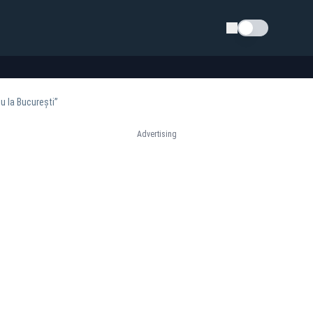
Schimba tema
u la București”
Advertising