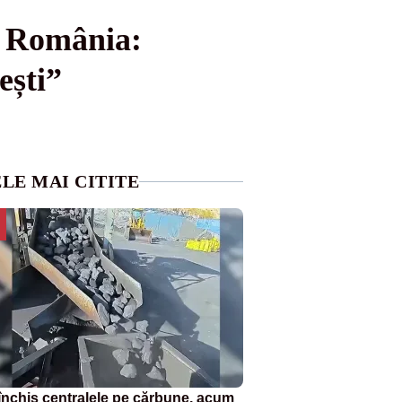
u România:
ești”
LE MAI CITITE
închis centralele pe cărbune, acum