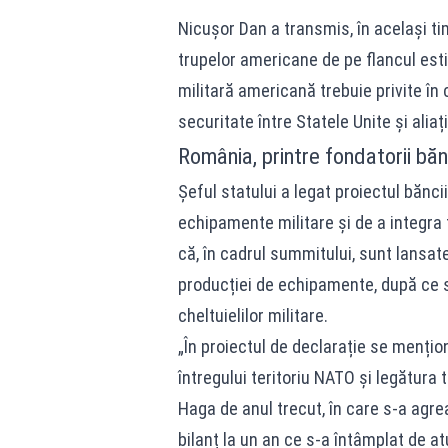
Nicușor Dan a transmis, în același t
trupelor americane de pe flancul esti
militară americană trebuie privite în c
securitate între Statele Unite și aliaț
România, printre fondatorii băn
Șeful statului a legat proiectul bănc
echipamente militare și de a integra 
că, în cadrul summitului, sunt lansa
producției de echipamente, după ce st
cheltuielilor militare.
„În proiectul de declarație se mențio
întregului teritoriu NATO și legătura
Haga de anul trecut, în care s-a agreat
bilanț la un an ce s-a întâmplat de at