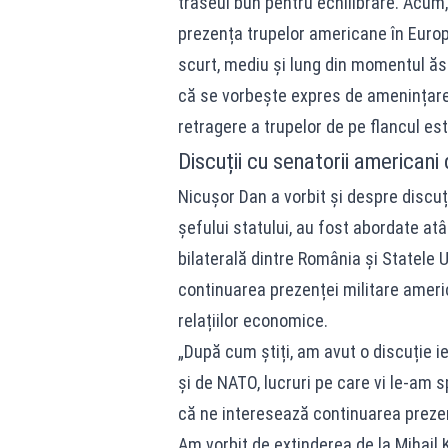
traseul bun pentru echilibrare. Acum, 
prezența trupelor americane în Europa
scurt, mediu și lung din momentul ăst
că se vorbește expres de amenințarea
retragere a trupelor de pe flancul est
Discuții cu senatorii american
Nicușor Dan a vorbit și despre discuț
șefului statului, au fost abordate atâ
bilaterală dintre România și Statele
continuarea prezenței militare america
relațiilor economice.
„După cum știți, am avut o discuție i
și de NATO, lucruri pe care vi le-am s
că ne interesează continuarea prezen
Am vorbit de extinderea de la Mihail 