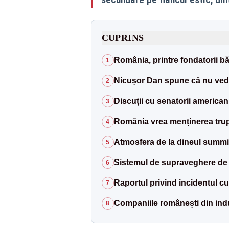
CUPRINS
România, printre fondatorii bă
1
Nicușor Dan spune că nu vede
2
Discuții cu senatorii america
3
România vrea menținerea trupe
4
Atmosfera de la dineul summ
5
Sistemul de supraveghere de
6
Raportul privind incidentul c
7
Companiile românești din indust
8