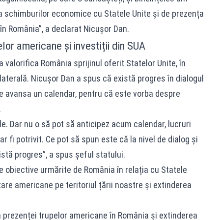
 a schimburilor economice cu Statele Unite și de prezența
n România”, a declarat Nicușor Dan.
or americane și investiții din SUA
 valorifica România sprijinul oferit Statelor Unite, în
ilaterală. Nicușor Dan a spus că există progres în dialogul
ate avansa un calendar, pentru că este vorba despre
.
le. Dar nu o să pot să anticipez acum calendar, lucruri
r fi potrivit. Ce pot să spun este că la nivel de dialog și
stă progres”, a spus șeful statului.
e obiective urmărite de România în relația cu Statele
are americane pe teritoriul țării noastre și extinderea
 prezenței trupelor americane în România și extinderea