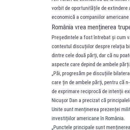
vorbit de oportunitățile de extindere
economică a companiilor americane î
România vrea menținerea trupel
Președintele a fost întrebat și cum va
contextul discuțiilor despre relația b
dintre cele două părți, dar că nu po
aspecte care depind de ambele părți
„Păi, progresăm pe discuțiile bilatera
care țin de ambele părți, pentru că n-a
de exprimare reciprocă de intenții exi
Nicușor Dan a precizat că principalel
Unite sunt menținerea prezenței milit
investițiilor americane în România.
„Punctele principale sunt menținerea