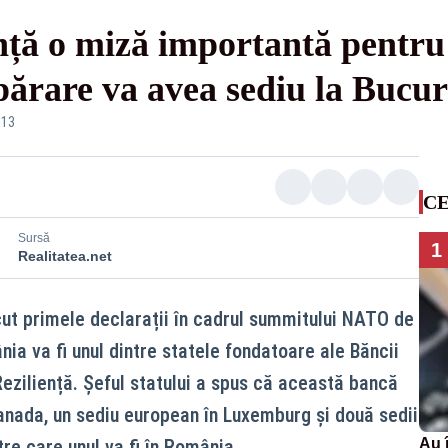
ță o miză importantă pentr
ărare va avea sediu la Bucur
:13
CE
Sursă
1
Realitatea.net
ut primele declarații în cadrul summitului NATO de
ia va fi unul dintre statele fondatoare ale Băncii
Reziliență. Șeful statului a spus că această bancă
Canada, un sediu european în Luxemburg și două sedii
tre care unul va fi în România.
Au 