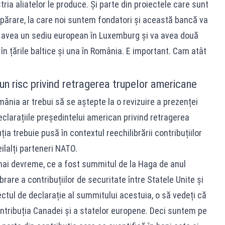
ria aliatelor le produce. Și parte din proiectele care sunt
părare, la care noi suntem fondatori și această bancă va
a avea un sediu european în Luxemburg și va avea două
în țările baltice și una în România. E important. Cam atât
n risc privind retragerea trupelor americane
ânia ar trebui să se aștepte la o revizuire a prezenței
clarațiile președintelui american privind retragerea
ia trebuie pusă în contextul reechilibrării contribuțiilor
eilalți parteneri NATO.
mai devreme, ce a fost summitul de la Haga de anul
brare a contribuțiilor de securitate între Statele Unite și
iectul de declarație al summitului acestuia, o să vedeți că
ontribuția Canadei și a statelor europene. Deci suntem pe