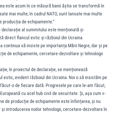
area este acum în ce măsură banii ăștia se transformă în
nsate mai multe, în cadrul NATO, sunt lansate mai multe
ze producția de echipamente.”
e declarație al summitului este menționată și
 direct flancul estic și războiul din Ucraina.
a continua să insiste pe importanța Mării Negre, dar și pe
cție de echipamente, cercetare-dezvoltare și tehnologii
ție, în proiectul de declarație, se menționează
l estic, evident războiul din Ucraina. Noi o să insistăm pe
ăcut-o de fiecare dată. Progresele pe care le-am făcut,
Europeană cu acel hub civil de securitate. Și, așa cum v-
e de producție de echipamente este înființarea, și nu
i introducerea noilor tehnologii, cercetare-dezvoltare în