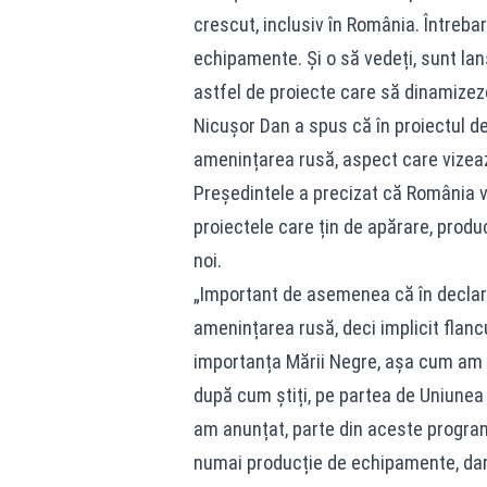
crescut, inclusiv în România. Întreb
echipamente. Și o să vedeți, sunt la
astfel de proiecte care să dinamize
Nicușor Dan a spus că în proiectul d
amenințarea rusă, aspect care vizează
Președintele a precizat că România v
proiectele care țin de apărare, produ
noi.
„Important de asemenea că în declara
amenințarea rusă, deci implicit flancu
importanța Mării Negre, așa cum am f
după cum știți, pe partea de Uniunea 
am anunțat, parte din aceste program
numai producție de echipamente, dar ș