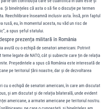
parte din contribuția care se cuantifică în bani este și
. Și bineînțeles că asta o să fie o discuție pe termen
a. Reechilibrare înseamnă inclusiv asta. Însă, prin faptul
 rusă, eu, în momentul acesta, nu văd un risc de
ic”, a spus șeful statului.
i despre prezența militară în România
ia avută cu o echipă de senatori americani. Potrivit
t teme legate de NATO, cât și subiecte care țin de relația
 Unite. Președintele a spus că România este interesată de
ne pe teritoriul țării noastre, dar și de dezvoltarea
eri cu o echipă de senatori americani, în care am discutat
pus, și am discutat și de relația bilaterală, unde evident
ței americane, a armatei americane pe teritoriul nostru.
Kogălniceanu, pe care o cunoașteți, și bineînțeles am