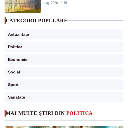
Analiză Realitatea Plus
1 aug. 2026, 11:36
CATEGORII POPULARE
Actualitate
Politica
Economie
Social
Sport
Sanatate
MAI MULTE ȘTIRI DIN
POLITICA