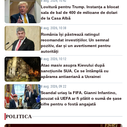
8 aug. 2026, 10:42
Lovitură pentru Trump. Instanța a blocat
sala de bal de 400 de milioane de dolari
de la Casa Albă
8 aug. 2026, 10:38
România își păstrează ratingul
recomandat investițiilor. Un semnal
pozitiv, dar și un avertisment pentru
autorități
8 aug. 2026, 10:12
Atac masiv asupra Kievului după
sancțiunile SUA. Ce se întâmplă cu
apărarea antiaeriană a Ucrainei
8 aug. 2026, 09:22
Scandal uriaș la FIFA. Gianni Infantino,
acuzat că UEFA ar fi plătit o sumă de șase
cifre pentru o fostă angajată
POLITICA