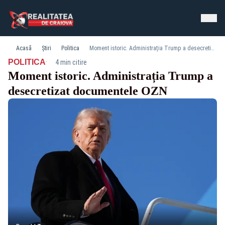
Acasă
Știri
Politica
Moment istoric. Administrația Trump a desecretizat documentele OZN
·
POLITICA
4 min citire
Moment istoric. Administrația Trump a
desecretizat documentele OZN