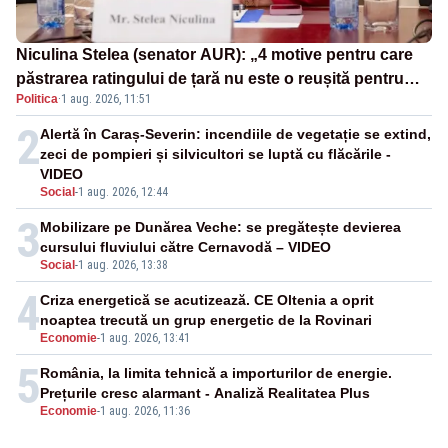
Niculina Stelea (senator AUR): „4 motive pentru care
păstrarea ratingului de țară nu este o reușită pentru
Politica
·
1 aug. 2026, 11:51
Guvernul Bolojan”
2
Alertă în Caraș-Severin: incendiile de vegetație se extind,
zeci de pompieri și silvicultori se luptă cu flăcările -
VIDEO
Social
-
1 aug. 2026, 12:44
3
Mobilizare pe Dunărea Veche: se pregătește devierea
cursului fluviului către Cernavodă – VIDEO
Social
-
1 aug. 2026, 13:38
4
Criza energetică se acutizează. CE Oltenia a oprit
noaptea trecută un grup energetic de la Rovinari
Economie
-
1 aug. 2026, 13:41
5
România, la limita tehnică a importurilor de energie.
Prețurile cresc alarmant - Analiză Realitatea Plus
Economie
-
1 aug. 2026, 11:36