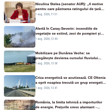
Niculina Stelea (senator AUR): „4 motive
pentru care păstrarea ratingului de țară
nu este o reușită pentru Guvernul
1 aug. 2026, 11:51
Bolojan”
Alertă în Caraș-Severin: incendiile de
vegetație se extind, zeci de pompieri și
silvicultori se luptă cu flăcările - VIDEO
1 aug. 2026, 12:44
Mobilizare pe Dunărea Veche: se
pregătește devierea cursului fluviului
către Cernavodă – VIDEO
1 aug. 2026, 13:38
Criza energetică se acutizează. CE Oltenia
a oprit noaptea trecută un grup energetic
de la Rovinari
1 aug. 2026, 13:41
România, la limita tehnică a importurilor
de energie. Prețurile cresc alarmant -