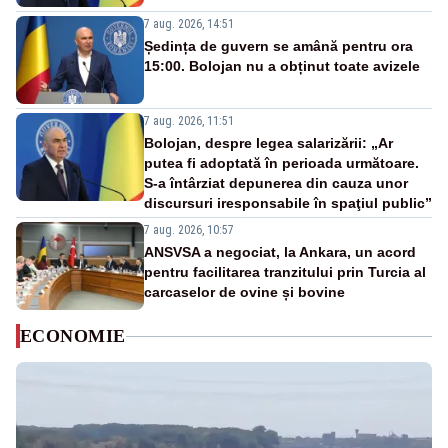
7 aug. 2026, 14:51
Ședința de guvern se amână pentru ora
15:00. Bolojan nu a obținut toate avizele
7 aug. 2026, 11:51
Bolojan, despre legea salarizării: „Ar
putea fi adoptată în perioada următoare.
S-a întârziat depunerea din cauza unor
discursuri iresponsabile în spaţiul public”
7 aug. 2026, 10:57
ANSVSA a negociat, la Ankara, un acord
pentru facilitarea tranzitului prin Turcia al
carcaselor de ovine și bovine
ECONOMIE