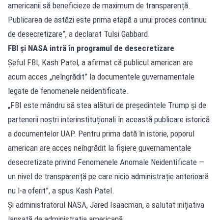
americanii să beneficieze de maximum de transparență.
Publicarea de astăzi este prima etapă a unui proces continuu
de desecretizare”, a declarat Tulsi Gabbard.
FBI și NASA intră în programul de desecretizare
Șeful FBI, Kash Patel, a afirmat că publicul american are
acum acces „neîngrădit” la documentele guvernamentale
legate de fenomenele neidentificate.
„FBI este mândru să stea alături de președintele Trump și de
partenerii noștri interinstituționali în această publicare istorică
a documentelor UAP. Pentru prima dată în istorie, poporul
american are acces neîngrădit la fișiere guvernamentale
desecretizate privind Fenomenele Anomale Neidentificate —
un nivel de transparență pe care nicio administrație anterioară
nu l-a oferit”, a spus Kash Patel.
Și administratorul NASA, Jared Isaacman, a salutat inițiativa
lansată de administrația americană.