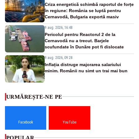
Criza energetică schimbă raportul de forțe
în regiune: România se luptă pentru
Cernavodă, Bulgaria exportă masiv
9 aug. 2026, 16:48
Pericolul pentru Reactorul 2 de la
Cernavodă nu a trecut. Barjele
scufundate în Dunăre pot fi dislocate
9 aug. 2026, 09:28
Inflația distruge majorarea salariului
minim. Românii nu simt un trai mai bun
URMĂREȘTE-NE PE
Facebook
YouTube
POPULAR