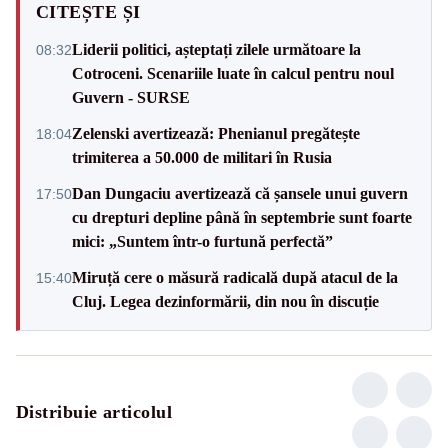
CITEȘTE ȘI
Liderii politici, așteptați zilele următoare la
08:32
Cotroceni. Scenariile luate în calcul pentru noul
Guvern - SURSE
Zelenski avertizează: Phenianul pregătește
18:04
trimiterea a 50.000 de militari în Rusia
Dan Dungaciu avertizează că șansele unui guvern
17:50
cu drepturi depline până în septembrie sunt foarte
mici: „Suntem într-o furtună perfectă”
Miruță cere o măsură radicală după atacul de la
15:40
Cluj. Legea dezinformării, din nou în discuție
Distribuie articolul