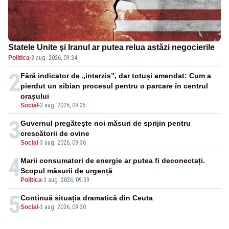
Statele Unite şi Iranul ar putea relua astăzi negocierile
Politica
·
3 aug. 2026, 09:34
2
Fără indicator de „interzis”, dar totuși amendat: Cum a
pierdut un sibian procesul pentru o parcare în centrul
orașului
Social
-
3 aug. 2026, 09:35
3
Guvernul pregăteşte noi măsuri de sprijin pentru
crescătorii de ovine
Social
-
3 aug. 2026, 09:36
4
Marii consumatori de energie ar putea fi deconectați.
Scopul măsurii de urgență
Politica
-
3 aug. 2026, 09:39
5
Continuă situația dramatică din Ceuta
Social
-
3 aug. 2026, 09:30