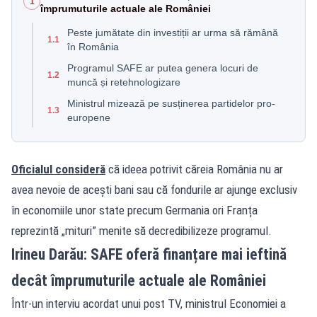
1
împrumuturile actuale ale României
Peste jumătate din investiții ar urma să rămână
1.1
în România
Programul SAFE ar putea genera locuri de
1.2
muncă și retehnologizare
Ministrul mizează pe susținerea partidelor pro-
1.3
europene
Oficialul consideră
că ideea potrivit căreia România nu ar
avea nevoie de acești bani sau că fondurile ar ajunge exclusiv
în economiile unor state precum Germania ori Franța
reprezintă „mituri” menite să decredibilizeze programul.
Irineu Darău: SAFE oferă finanțare mai ieftină
decât împrumuturile actuale ale României
Într-un interviu acordat unui post TV, ministrul Economiei a