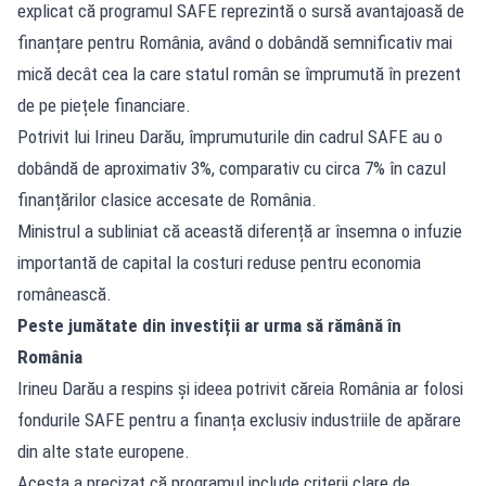
explicat că programul SAFE reprezintă o sursă avantajoasă de
finanțare pentru România, având o dobândă semnificativ mai
mică decât cea la care statul român se împrumută în prezent
de pe piețele financiare.
Potrivit lui Irineu Darău, împrumuturile din cadrul SAFE au o
dobândă de aproximativ 3%, comparativ cu circa 7% în cazul
finanțărilor clasice accesate de România.
Ministrul a subliniat că această diferență ar însemna o infuzie
importantă de capital la costuri reduse pentru economia
românească.
Peste jumătate din investiții ar urma să rămână în
România
Irineu Darău a respins și ideea potrivit căreia România ar folosi
fondurile SAFE pentru a finanța exclusiv industriile de apărare
din alte state europene.
Acesta a precizat că programul include criterii clare de