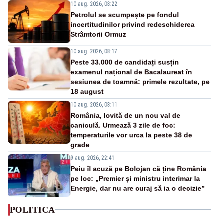
10 aug. 2026, 08:22
Petrolul se scumpește pe fondul
incertitudinilor privind redeschiderea
Strâmtorii Ormuz
10 aug. 2026, 08:17
Peste 33.000 de candidați susțin
examenul național de Bacalaureat în
sesiunea de toamnă: primele rezultate, pe
18 august
10 aug. 2026, 08:11
România, lovită de un nou val de
caniculă. Urmează 3 zile de foc:
temperaturile vor urca la peste 38 de
grade
9 aug. 2026, 22:41
Peiu îl acuză pe Bolojan că ține România
pe loc: „Premier și ministru interimar la
Energie, dar nu are curaj să ia o decizie”
POLITICA