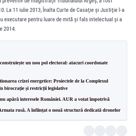
 preventiv de magistraţii Tribunalului Argeş; a fost
0. La 11 iulie 2013, Înalta Curte de Casaţie şi Justiţie l-a
u executare pentru luare de mită şi fals intelectual şi a
ie 2014.
construiește un nou pol electoral: atacuri coordonate
tionarea crizei energetice: Proiectele de la Complexul
birocrație și restricții legislative
e nu apără interesele României. AUR a votat împotrivă
rmata rusă. A înființat o nouă structură dedicată dronelor