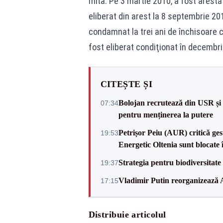
mită. Pe 3 martie 2010, a fost arestat
eliberat din arest la 8 septembrie 201
condamnat la trei ani de închisoare c
fost eliberat condiţionat în decembr
CITEȘTE ȘI
Bolojan recrutează din USR și 
07:34
pentru menținerea la putere
Petrișor Peiu (AUR) critică ges
19:53
Energetic Oltenia sunt blocate în 
Strategia pentru biodiversitat
19:37
Vladimir Putin reorganizează A
17:15
Distribuie articolul