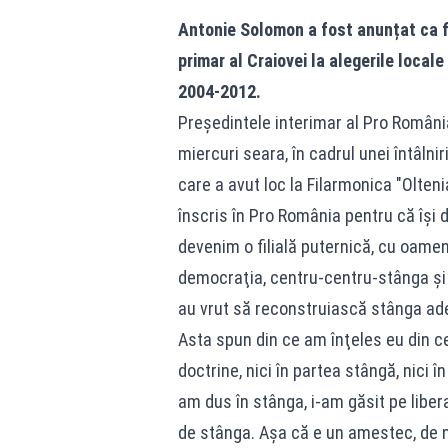
Antonie Solomon a fost anunțat ca fi
primar al Craiovei la alegerile local
2004-2012.
Preşedintele interimar al Pro România
miercuri seara, în cadrul unei întâlni
care a avut loc la Filarmonica "Olten
înscris în Pro România pentru că își 
devenim o filială puternică, cu oamen
democraţia, centru-centru-stânga şi 
au vrut să reconstruiască stânga ad
Asta spun din ce am înţeles eu din ce
doctrine, nici în partea stângă, nici 
am dus în stânga, i-am găsit pe libera
de stânga. Aşa că e un amestec, de nu