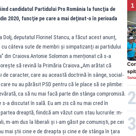
1
ind candidatul Partidului Pro România la funcţia de
e din 2020, funcţie pe care a mai deţinut-o în perioada
 Dolj, deputatul Florinel Stancu, a făcut acest anunț,
ri cu câteva sute de membri şi simpatizanţi ai partidului
ia" din Craiova.Antonie Solomon a menționat că s-a
Con
dorește să revină la Primăria Craiova.„Am arătat că
spi
i de caracter, care au această doctrină în sânge, social-
Sana
care nu au părăsit PSD pentru că le place să se plimbe:
evărată, ca să nu mai facă parte din stânga compromisă.
 s-a discutat în sală. Eu am zis că nu mai cred în
în partea dreaptă, fiindcă am văzut cum stau lucrurile: m-
li, m-am dus la liberali şi i-am găsit pe comunişti, pe cei
 mai ştii cine e de dreapta şi cine e de stânga în ţara