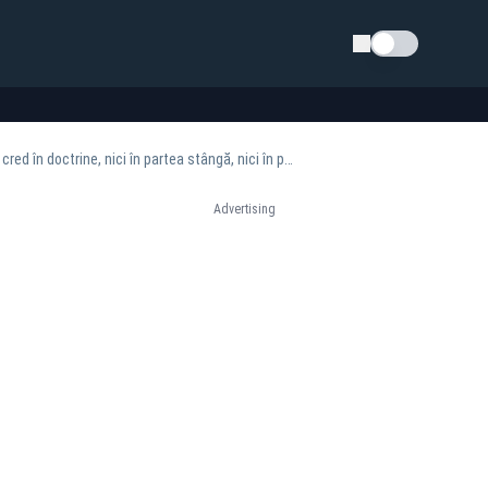
Schimba tema
Fostul primar al Băniei, Antonie Solomon, candidat la Primăria Craiova. „Eu am zis că nu mai cred în doctrine, nici în partea stângă, nici în partea dreaptă”
Advertising