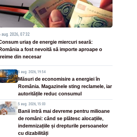
6 aug. 2026, 07:32
Consum uriaș de energie miercuri seară:
România a fost nevoită să importe aproape o
treime din necesar
5 aug. 2026, 19:54
Măsuri de economisire a energiei în
România. Magazinele sting reclamele, iar
autoritățile reduc consumul
5 aug. 2026, 15:03
Banii intră mai devreme pentru milioane
de români: când se plătesc alocațiile,
indemnizațiile și drepturile persoanelor
cu dizabilități