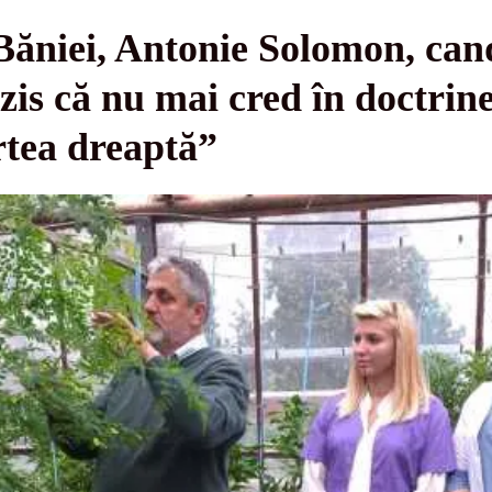
Băniei, Antonie Solomon, can
is că nu mai cred în doctrine,
artea dreaptă”