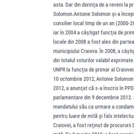
asta. Dar din dorinţa de a reveni la p
Solomon.Antonie Solomon şi-a început 
consilier local timp de un an (2000-2
iar în 2004 a câştigat funcţia de prim
locale din 2008 a fost ales din parte
municipiului Craiova. În 2008, a câşti
din totalul voturilor valabil exprimat
UNPR la funcţia de primar al Craiovei
10 octombrie 2012, Antonie Solomon 
2012, a anunţat că s-a înscris în PPD
parlamentare din 9 decembrie 2012. 
mandatului său ca urmare a condamnăr
pentru luare de mită şi fals intelect
Craiovei, a fost reţinut de procurori