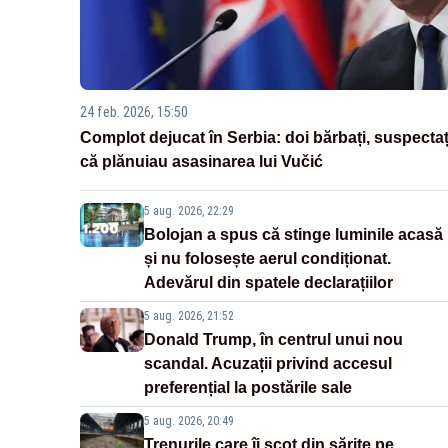
24 feb. 2026, 15:50
Complot dejucat în Serbia: doi bărbați, suspectaț
că plănuiau asasinarea lui Vučić
5 aug. 2026, 22:29
Bolojan a spus că stinge luminile acasă
și nu folosește aerul condiționat.
Adevărul din spatele declarațiilor
5 aug. 2026, 21:52
Donald Trump, în centrul unui nou
scandal. Acuzații privind accesul
preferențial la postările sale
5 aug. 2026, 20:49
Trenurile care îi scot din sărite pe