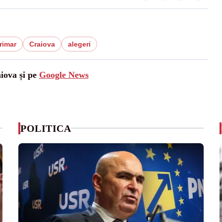
rimar
Craiova
alegeri
aiova și pe
Google News
POLITICA