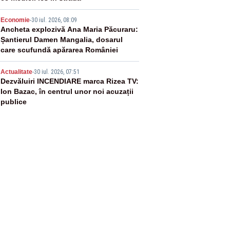
4
Economie
-
30 iul. 2026, 08:09
Ancheta explozivă Ana Maria Păcuraru:
Șantierul Damen Mangalia, dosarul
care scufundă apărarea României
5
Actualitate
-
30 iul. 2026, 07:51
Dezvăluiri INCENDIARE marca Rizea TV:
Ion Bazac, în centrul unor noi acuzații
publice