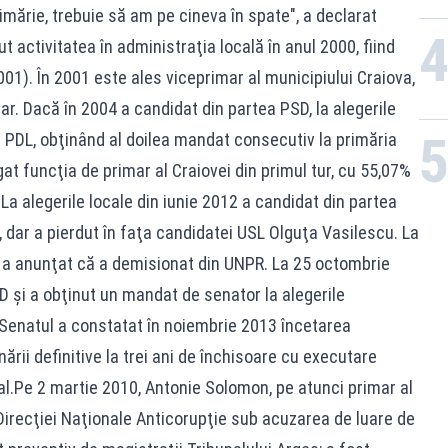
rimărie, trebuie să am pe cineva în spate", a declarat
activitatea în administraţia locală în anul 2000, fiind
001). În 2001 este ales viceprimar al municipiului Craiova,
ar. Dacă în 2004 a candidat din partea PSD, la alegerile
a PDL, obţinând al doilea mandat consecutiv la primăria
gat funcţia de primar al Craiovei din primul tur, cu 55,07%
e.La alegerile locale din iunie 2012 a candidat din partea
, dar a pierdut în faţa candidatei USL Olguţa Vasilescu. La
a anunţat că a demisionat din UNPR. La 25 octombrie
D şi a obţinut un mandat de senator la alegerile
Senatul a constatat în noiembrie 2013 încetarea
ii definitive la trei ani de închisoare cu executare
ual.Pe 2 martie 2010, Antonie Solomon, pe atunci primar al
i Direcţiei Naţionale Anticorupţie sub acuzarea de luare de