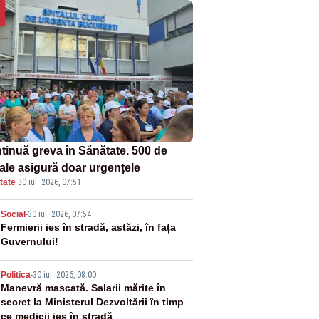
tinuă greva în Sănătate. 500 de
tale asigură doar urgențele
tate
·
30 iul. 2026, 07:51
2
Social
-
30 iul. 2026, 07:54
Fermierii ies în stradă, astăzi, în fața
Guvernului!
3
Politica
-
30 iul. 2026, 08:00
Manevră mascată. Salarii mărite în
secret la Ministerul Dezvoltării în timp
ce medicii ies în stradă