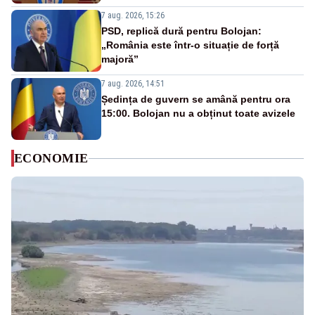
7 aug. 2026, 15:26
PSD, replică dură pentru Bolojan:
„România este într-o situație de forță
majoră”
7 aug. 2026, 14:51
Ședința de guvern se amână pentru ora
15:00. Bolojan nu a obținut toate avizele
ECONOMIE