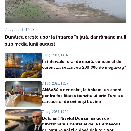
7 aug. 2026, 14:03
Dunărea crește ușor la intrarea în țară, dar rămâne mult
sub media lunii august
7 aug. 2026, 13:02
În intervalul orar de seară, consumul de
curent „a scăzut cu 200-300 de megawați”
7 aug. 2026, 10:57
ANSVSA a negociat, la Ankara, un acord
pentru facilitarea tranzitului prin Turcia al
carcaselor de ovine și bovine
7 aug. 2026, 10:51
Bolojan: Nivelul Dunării asigură o
funcționare a centralei de la Cernavodă
de patru-cinci zile dacă debitele vor