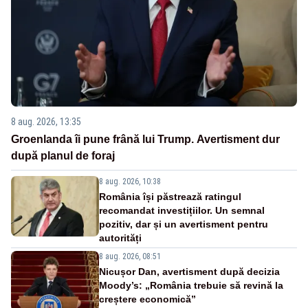
8 aug. 2026, 13:35
Groenlanda îi pune frână lui Trump. Avertisment dur
după planul de foraj
8 aug. 2026, 10:38
România își păstrează ratingul
recomandat investițiilor. Un semnal
pozitiv, dar și un avertisment pentru
autorități
8 aug. 2026, 08:51
Nicușor Dan, avertisment după decizia
Moody’s: „România trebuie să revină la
creștere economică”