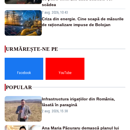
scădea
7 aug. 2026, 10:43
Criza din energie. Cine scapă de măsurile
de raționalizare impuse de Bolojan
URMĂREȘTE-NE PE
Facebook
YouTube
POPULAR
Infrastructura irigațiilor din România,
lăsată în paragină
2 aug. 2026, 15:38
Ana Maria Păcuraru demască planul lui