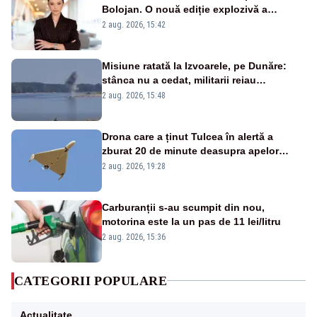
Bolojan. O nouă ediție explozivă a
emisiunii „Miza Zilei” la Realitatea PLUS
2 aug. 2026, 15:42
Misiune ratată la Izvoarele, pe Dunăre:
stânca nu a cedat, militarii reiau
detonările luni – VIDEO
2 aug. 2026, 15:48
Drona care a ținut Tulcea în alertă a
zburat 20 de minute deasupra apelor
României. Au fost ridicate două F-16
2 aug. 2026, 19:28
Carburanții s-au scumpit din nou,
motorina este la un pas de 11 lei/litru
2 aug. 2026, 15:36
CATEGORII POPULARE
Actualitate