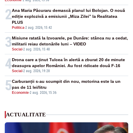
Economie
·
2 aug. 2026, 15:38
2
Ana Maria Păcuraru demască planul lui Bolojan. O nouă
ediție explozivă a emisiunii „Miza Zilei” la Realitatea
PLUS
Politica
-
2 aug. 2026, 15:42
3
Misiune ratată la Izvoarele, pe Dunăre: stânca nu a cedat,
militarii reiau detonările luni – VIDEO
Social
-
2 aug. 2026, 15:48
4
Drona care a ținut Tulcea în alertă a zburat 20 de minute
deasupra apelor României. Au fost ridicate două F-16
Social
-
2 aug. 2026, 19:28
5
Carburanții s-au scumpit din nou, motorina este la un
pas de 11 lei/litru
Economie
-
2 aug. 2026, 15:36
ACTUALITATE