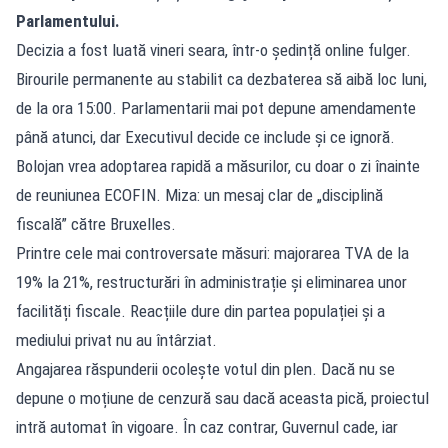
Parlamentului.
Decizia a fost luată vineri seara, într-o ședință online fulger.
Birourile permanente au stabilit ca dezbaterea să aibă loc luni,
de la ora 15:00. Parlamentarii mai pot depune amendamente
până atunci, dar Executivul decide ce include și ce ignoră.
Bolojan vrea adoptarea rapidă a măsurilor, cu doar o zi înainte
de reuniunea ECOFIN. Miza: un mesaj clar de „disciplină
fiscală” către Bruxelles.
Printre cele mai controversate măsuri: majorarea TVA de la
19% la 21%, restructurări în administrație și eliminarea unor
facilități fiscale. Reacțiile dure din partea populației și a
mediului privat nu au întârziat.
Angajarea răspunderii ocolește votul din plen. Dacă nu se
depune o moțiune de cenzură sau dacă aceasta pică, proiectul
intră automat în vigoare. În caz contrar, Guvernul cade, iar