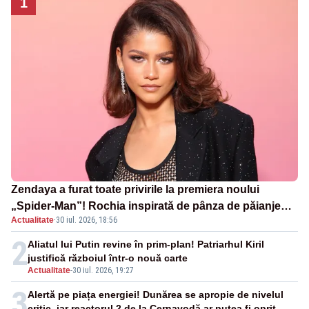
1
Zendaya a furat toate privirile la premiera noului
„Spider-Man”! Rochia inspirată de pânza de păianjen a
Actualitate
·
30 iul. 2026, 18:56
făcut senzație
2
Aliatul lui Putin revine în prim-plan! Patriarhul Kiril
justifică războiul într-o nouă carte
Actualitate
-
30 iul. 2026, 19:27
3
Alertă pe piața energiei! Dunărea se apropie de nivelul
critic, iar reactorul 2 de la Cernavodă ar putea fi oprit