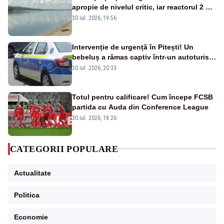
apropie de nivelul critic, iar reactorul 2 de
la Cernavodă ar putea fi oprit
30 iul. 2026, 19:56
Intervenție de urgență în Pitești! Un
bebeluș a rămas captiv într-un autoturism
din cauza unei defecțiuni
30 iul. 2026, 20:33
Totul pentru calificare! Cum începe FCSB
partida cu Auda din Conference League
30 iul. 2026, 18:26
CATEGORII POPULARE
Actualitate
Politica
Economie