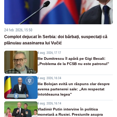
24 feb. 2026, 15:50
Complot dejucat în Serbia: doi bărbați, suspectați că
plănuiau asasinarea lui Vučić
6 aug. 2026, 17:17
Ilie Dumitrescu îl apără pe Gigi Becali:
„Problema de la FCSB nu este patronul”
6 aug. 2026, 16:34
Ilie Bolojan evită un răspuns clar despre
averea partenerei sale: „Am respectat
întotdeauna legea”
6 aug. 2026, 16:14
Vladimir Putin intervine în politica
monetară a Rusiei. Presiunile asupra