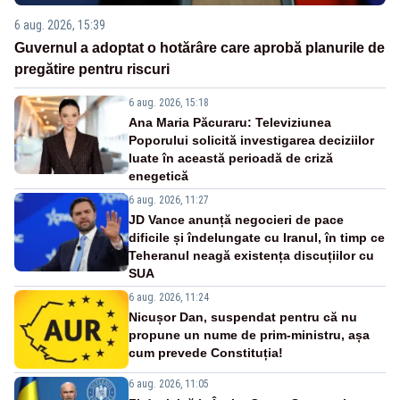
6 aug. 2026, 15:39
Guvernul a adoptat o hotărâre care aprobă planurile de
pregătire pentru riscuri
6 aug. 2026, 15:18
Ana Maria Păcuraru: Televiziunea
Poporului solicită investigarea deciziilor
luate în această perioadă de criză
enegetică
6 aug. 2026, 11:27
JD Vance anunță negocieri de pace
dificile și îndelungate cu Iranul, în timp ce
Teheranul neagă existența discuțiilor cu
SUA
6 aug. 2026, 11:24
Nicușor Dan, suspendat pentru că nu
propune un nume de prim-ministru, așa
cum prevede Constituția!
6 aug. 2026, 11:05