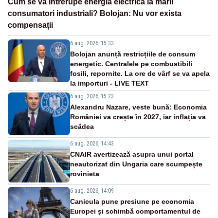
Cum se va întrerupe energia electrică la marii
consumatori industriali? Bolojan: Nu vor exista
compensații
6 aug. 2026, 15:33
Bolojan anunță restricțiile de consum
energetic. Centralele pe combustibili
fosili, repornite. La ore de vârf se va apela
la importuri - LIVE TEXT
6 aug. 2026, 15:23
Alexandru Nazare, veste bună: Economia
României va crește în 2027, iar inflația va
scădea
6 aug. 2026, 14:43
CNAIR avertizează asupra unui portal
neautorizat din Ungaria care scumpește
rovinieta
6 aug. 2026, 14:09
Canicula pune presiune pe economia
Europei și schimbă comportamentul de