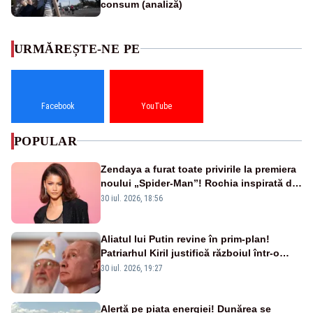
consum (analiză)
URMĂREȘTE-NE PE
Facebook
YouTube
POPULAR
Zendaya a furat toate privirile la premiera
noului „Spider-Man”! Rochia inspirată de
pânza de păianjen a făcut senzație
30 iul. 2026, 18:56
Aliatul lui Putin revine în prim-plan!
Patriarhul Kiril justifică războiul într-o
nouă carte
30 iul. 2026, 19:27
Alertă pe piața energiei! Dunărea se