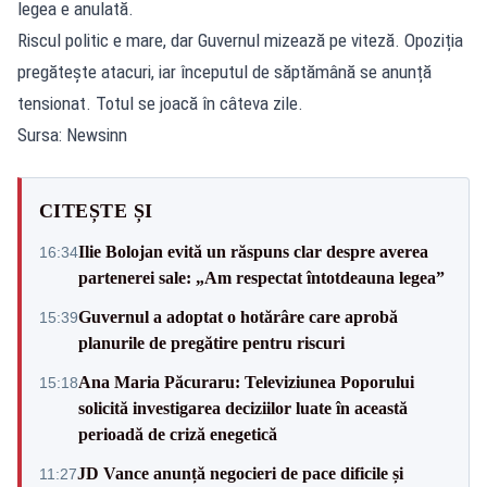
legea e anulată.
Riscul politic e mare, dar Guvernul mizează pe viteză. Opoziția
pregătește atacuri, iar începutul de săptămână se anunță
tensionat. Totul se joacă în câteva zile.
Sursa: Newsinn
CITEȘTE ȘI
Ilie Bolojan evită un răspuns clar despre averea
16:34
partenerei sale: „Am respectat întotdeauna legea”
Guvernul a adoptat o hotărâre care aprobă
15:39
planurile de pregătire pentru riscuri
Ana Maria Păcuraru: Televiziunea Poporului
15:18
solicită investigarea deciziilor luate în această
perioadă de criză enegetică
JD Vance anunță negocieri de pace dificile și
11:27