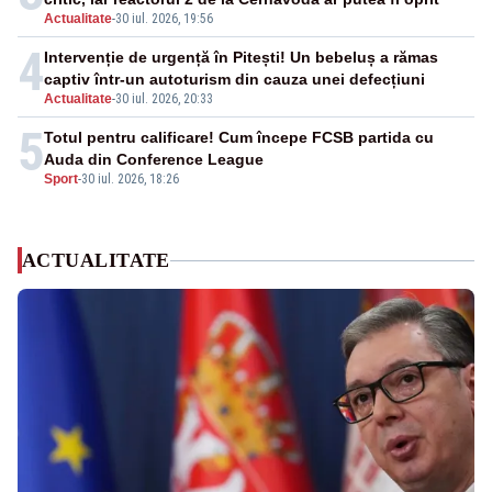
Actualitate
-
30 iul. 2026, 19:56
4
Intervenție de urgență în Pitești! Un bebeluș a rămas
captiv într-un autoturism din cauza unei defecțiuni
Actualitate
-
30 iul. 2026, 20:33
5
Totul pentru calificare! Cum începe FCSB partida cu
Auda din Conference League
Sport
-
30 iul. 2026, 18:26
ACTUALITATE