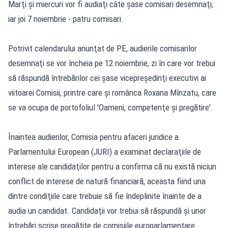
Marţi şi miercuri vor fi audiaţi câte şase comisari desemnaţi,
iar joi 7 noiembrie - patru comisari.
Potrivit calendarului anunţat de PE, audierile comisarilor
desemnaţi se vor încheia pe 12 noiembrie, zi în care vor trebui
să răspundă întrebărilor cei şase vicepreşedinţi executivi ai
viitoarei Comisii, printre care şi românca Roxana Mînzatu, care
se va ocupa de portofoliul 'Oameni, competenţe şi pregătire'.
Înaintea audierilor, Comisia pentru afaceri juridice a
Parlamentului European (JURI) a examinat declaraţiile de
interese ale candidaţilor pentru a confirma că nu există niciun
conflict de interese de natură financiară, aceasta fiind una
dintre condiţiile care trebuie să fie îndeplinite înainte de a
audia un candidat. Candidaţii vor trebui să răspundă şi unor
întrebări scrise pregătite de comisiile europarlamentare.