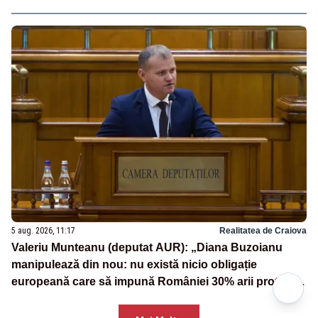
5 aug. 2026, 11:17
Realitatea de Craiova
Valeriu Munteanu (deputat AUR): „Diana Buzoianu
manipulează din nou: nu există nicio obligație
europeană care să impună României 30% arii protejate
și 10% protecție strictă”