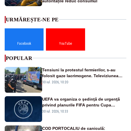
autoritățile reduc consumul
URMĂREȘTE-NE PE
Facebook
YouTube
POPULAR
Tensiuni la protestul fermierilor, s-au
folosit gaze lacrimogene. Televiziunea
Poporului face apel la calm – LIVE TEXT
30 iul. 2026, 10:20
UEFA va organiza o şedinţă de urgenţă
privind planurile FIFA pentru Cupa
Mondială
30 iul. 2026, 10:33
COD PORTOCALIU de caniculă: