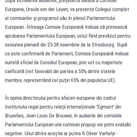
După încheierea audierilor, preşedinta aleasă a Comisiei
Europene, Ursula von der Leyen, va prezenta Colegiul complet
al comisarilor şi programul său în plenul Parlamentului
European. Întreaga Comisie Europeană trebuie să primească
aprobarea Parlamentului European, votul fiind prevăzut pentru
sesiunea plenară din 25-28 noiembrie de la Strasbourg. După
ce este confirmată de Parlament, Comisia Europeană trebuie
numită oficial de Consiliul European, prin vot cu majoritate
calificată (vot favorabil din partea a 55% dintre statele
membre, reprezentând cel puţin 65% din populaţia UE).
În opinia directorului pentru afaceri europene din cadrul
Institutului regal pentru relaţii internaţionale 'Egmont' din
Bruxelles, Jean-Louis De Brouwer, în audierile din comisiile
Parlamentului European unii comisari propuşi vor primi evaluări
negative. Unul dintre aceştia ar putea fi Oliver Varhelyi -