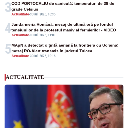
3
COD PORTOCALIU de caniculă: temperaturi de 38 de
grade Celsius
Actualitate
-
30 iul. 2026, 10:36
4
Jandarmeria Română, mesaj de ultimă oră pe fondul
tensiunilor de la protestul masiv al fermierilor - VIDEO
Actualitate
-
30 iul. 2026, 11:08
5
MApN a detectat o țintă aeriană la frontiera cu Ucraina;
mesaj RO-Alert transmis în județul Tulcea
Actualitate
-
30 iul. 2026, 10:16
ACTUALITATE