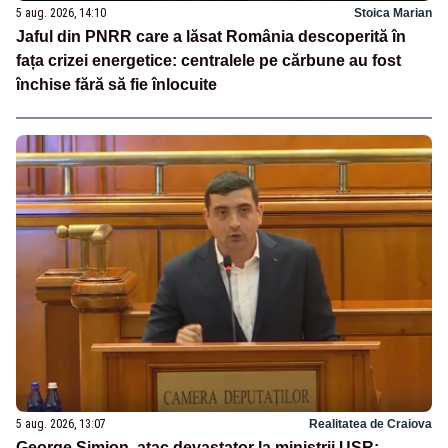
5 aug. 2026, 14:10
Stoica Marian
Jaful din PNRR care a lăsat România descoperită în
fața crizei energetice: centralele pe cărbune au fost
închise fără să fie înlocuite
5 aug. 2026, 13:07
Realitatea de Craiova
George Simion, atac devastator la miniștrii USR: