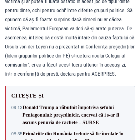
victimă şi ar putea fi luată ostatic în acest joc de tipul 'dinte
pentru dinte, ochi pentru ochi' între diferite grupuri politice. Să
spunem că aş fi foarte surprins dacă nimeni nu ar cădea
victimă, Parlamentul European va dori să-şi arate puterea. De
asemenea, înţeleg că există multă iritare din cauza faptului că
Ursula von der Leyen nu a prezentat în Conferinţa preşedinţilor
(liderii grupurilor politice din PE) structura noului Colegiu al
comisarilor'', ci ea a făcut acest lucru ulterior în aceeaşi zi,
într-o conferinţă de presă, declara pentru AGERPRES.
CITEȘTE ȘI
Donald Trump a răbufnit împotriva șefului
09:13
Pentagonului: președintele, enervat că i s-ar fi
ascuns penuria de rachete – SURSE
Primăriile din România trebuie să fie înrolate în
08:35