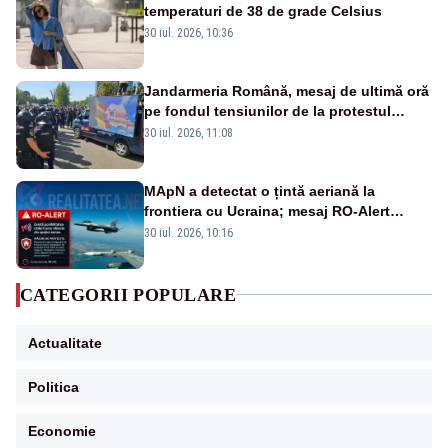
temperaturi de 38 de grade Celsius
30 iul. 2026, 10:36
Jandarmeria Română, mesaj de ultimă oră
pe fondul tensiunilor de la protestul
masiv al fermierilor - VIDEO
30 iul. 2026, 11:08
MApN a detectat o țintă aeriană la
frontiera cu Ucraina; mesaj RO-Alert
transmis în județul Tulcea
30 iul. 2026, 10:16
CATEGORII POPULARE
Actualitate
Politica
Economie