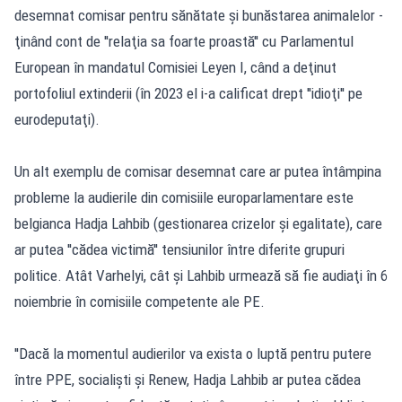
desemnat comisar pentru sănătate şi bunăstarea animalelor -
ţinând cont de ''relaţia sa foarte proastă'' cu Parlamentul
European în mandatul Comisiei Leyen I, când a deţinut
portofoliul extinderii (în 2023 el i-a calificat drept ''idioţi'' pe
eurodeputaţi).
Un alt exemplu de comisar desemnat care ar putea întâmpina
probleme la audierile din comisiile europarlamentare este
belgianca Hadja Lahbib (gestionarea crizelor şi egalitate), care
ar putea ''cădea victimă'' tensiunilor între diferite grupuri
politice. Atât Varhelyi, cât şi Lahbib urmează să fie audiaţi în 6
noiembrie în comisiile competente ale PE.
''Dacă la momentul audierilor va exista o luptă pentru putere
între PPE, socialişti şi Renew, Hadja Lahbib ar putea cădea