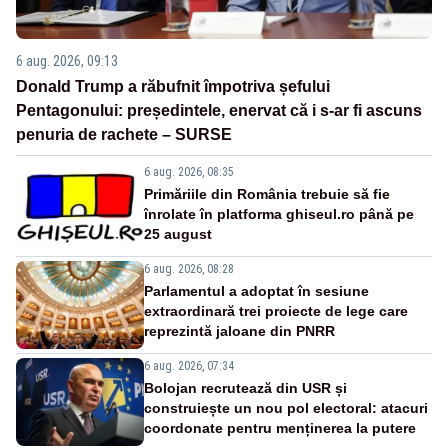
6 aug. 2026, 09:13
Donald Trump a răbufnit împotriva șefului
Pentagonului: președintele, enervat că i s-ar fi ascuns
penuria de rachete – SURSE
6 aug. 2026, 08:35
Primăriile din România trebuie să fie
înrolate în platforma ghiseul.ro până pe
25 august
6 aug. 2026, 08:28
Parlamentul a adoptat în sesiune
extraordinară trei proiecte de lege care
reprezintă jaloane din PNRR
6 aug. 2026, 07:34
Bolojan recrutează din USR și
construiește un nou pol electoral: atacuri
coordonate pentru menținerea la putere