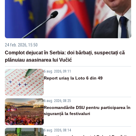
24 feb. 2026, 15:50
Complot dejucat în Serbia: doi bărbați, suspectați că
plănuiau asasinarea lui Vučić
6 aug. 2026, 09:11
Report uriaș la Loto 6 din 49
6 aug. 2026, 08:25
Recomandările DSU pentru participarea în
siguranță la festivaluri
6 aug. 2026, 08:14