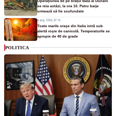
Operațiunea de pe brațul Bala al Dunării
se reia astăzi, la ora 10. Patru barje
urmează să fie scufundate
6 aug. 2026, 07:15
Toate marile orașe din Italia intră sub
alertă roșie de caniculă. Temperaturile se
apropie de 40 de grade
POLITICA