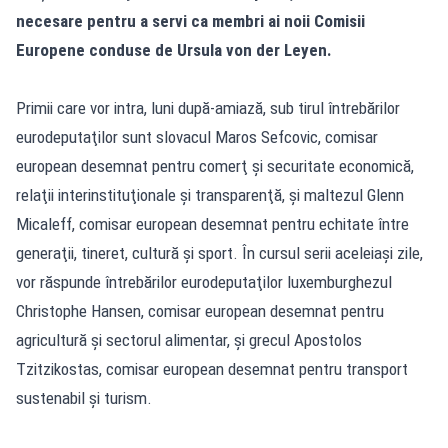
necesare pentru a servi ca membri ai noii Comisii
Europene conduse de Ursula von der Leyen.
Primii care vor intra, luni după-amiază, sub tirul întrebărilor
eurodeputaţilor sunt slovacul Maros Sefcovic, comisar
european desemnat pentru comerţ şi securitate economică,
relaţii interinstituţionale şi transparenţă, şi maltezul Glenn
Micaleff, comisar european desemnat pentru echitate între
generaţii, tineret, cultură şi sport. În cursul serii aceleiaşi zile,
vor răspunde întrebărilor eurodeputaţilor luxemburghezul
Christophe Hansen, comisar european desemnat pentru
agricultură şi sectorul alimentar, şi grecul Apostolos
Tzitzikostas, comisar european desemnat pentru transport
sustenabil şi turism.