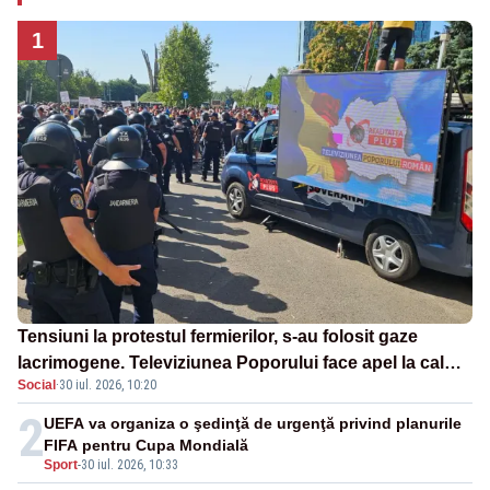
1
Tensiuni la protestul fermierilor, s-au folosit gaze
lacrimogene. Televiziunea Poporului face apel la calm
Social
·
30 iul. 2026, 10:20
– LIVE TEXT
2
UEFA va organiza o şedinţă de urgenţă privind planurile
FIFA pentru Cupa Mondială
Sport
-
30 iul. 2026, 10:33