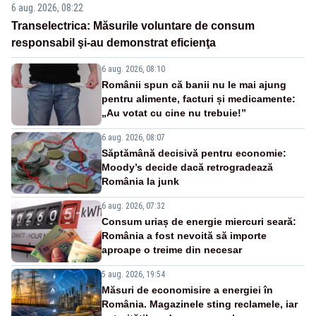
6 aug. 2026, 08:22
Transelectrica: Măsurile voluntare de consum
responsabil şi-au demonstrat eficienţa
6 aug. 2026, 08:10
Românii spun că banii nu le mai ajung
pentru alimente, facturi și medicamente:
„Au votat cu cine nu trebuie!”
6 aug. 2026, 08:07
Săptămână decisivă pentru economie:
Moody’s decide dacă retrogradează
România la junk
6 aug. 2026, 07:32
Consum uriaș de energie miercuri seară:
România a fost nevoită să importe
aproape o treime din necesar
5 aug. 2026, 19:54
Măsuri de economisire a energiei în
România. Magazinele sting reclamele, iar