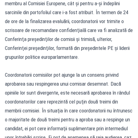
membru al Comisiei Europene, cât şi pentru a-şi îndeplini
sarcinile din portofoliul care i-a fost atribuit. În termen de 24
de ore de la finalizarea evaluării, coordonatorii vor trimite o
scrisoare de recomandare confidenţială care va fi analizată de
Conferinţa preşedinţilor de comisii şi trimisă, ulterior,
Conferinţei preşedinţilor, formată din preşedintele PE şi liderii
grupurilor politice europarlamentare.
Coordonatorii comisiilor pot ajunge la un consens privind
aprobarea sau respingerea unui comisar desemnat. Dacă
opiniile lor sunt divergente, este necesară aprobarea în rândul
coordonatorilor care reprezintă cel puţin două treimi din
membrii comisiei. În situaţia în care coordonatorii nu întrunesc
o majoritate de două treimi pentru a aproba sau a respinge un
candidat, ei pot cere informaţii suplimentare prin intermediul
unor întrebări scrise. Ei pot de asemenea să reia audierea, caz