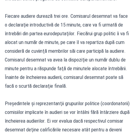
Fiecare audiere durează trei ore. Comisarul desemnat va face
o declaraţie introductivă de 15 minute, care va fi urmată de
întrebări din partea eurodeputaţilor. Fiecărui grup politic îi va fi
alocat un număr de minute, pe care îl va repartiza după cum
consideră de cuviinţă membrilor săi care participă la audiere.
Comisarul desemnat va avea la dispoziţie un număr dublu de
minute pentru a răspunde faţă de minutele alocate întrebării.
Înainte de încheierea audierii, comisarul desemnat poate să
facă o scurtă declaraţie finală.
Preşedintele şi reprezentanţii grupurilor politice (coordonatorii)
comisiilor implicate în audieri se vor întâlni fără întârziere după
încheierea audierilor. Ei vor evalua dacă respectivul comisar
desemnat deţine calificările necesare atât pentru a deveni