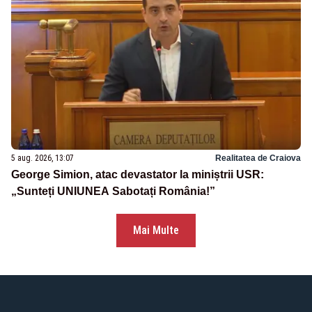
5 aug. 2026, 13:07
Realitatea de Craiova
George Simion, atac devastator la miniștrii USR:
„Sunteți UNIUNEA Sabotați România!”
Mai Multe