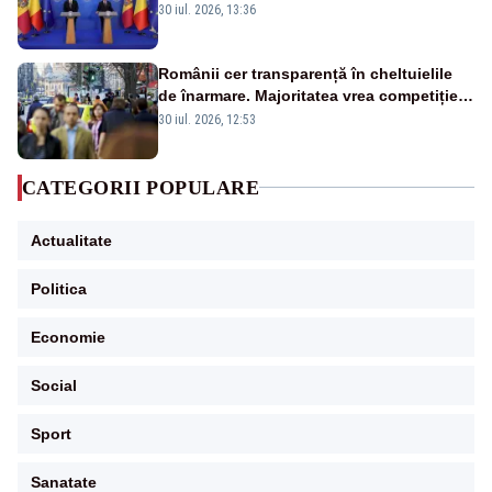
Tofan, primit cu onoruri militare
30 iul. 2026, 13:36
Românii cer transparență în cheltuielile
de înarmare. Majoritatea vrea competiție
reală și industrie locală – SONDAJ
30 iul. 2026, 12:53
CATEGORII POPULARE
Actualitate
Politica
Economie
Social
Sport
Sanatate