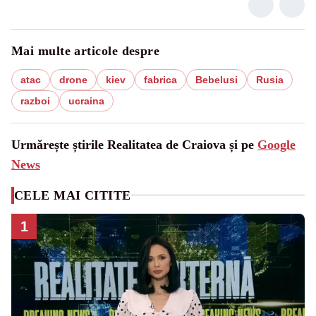
Mai multe articole despre
atac
drone
kiev
fabrica
Bebelusi
Rusia
razboi
ucraina
Urmărește știrile Realitatea de Craiova și pe
Google
News
CELE MAI CITITE
1