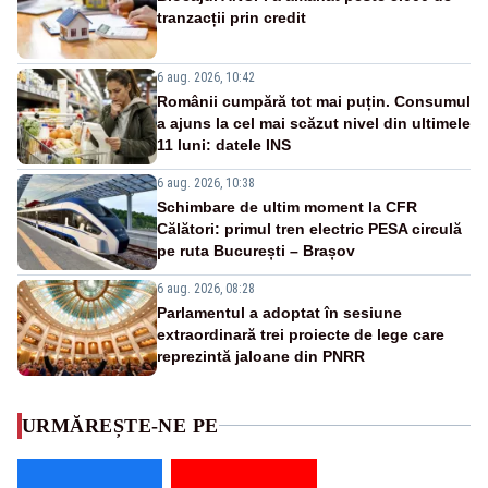
tranzacții prin credit
6 aug. 2026, 10:42
Românii cumpără tot mai puțin. Consumul
a ajuns la cel mai scăzut nivel din ultimele
11 luni: datele INS
6 aug. 2026, 10:38
Schimbare de ultim moment la CFR
Călători: primul tren electric PESA circulă
pe ruta București – Brașov
6 aug. 2026, 08:28
Parlamentul a adoptat în sesiune
extraordinară trei proiecte de lege care
reprezintă jaloane din PNRR
URMĂREȘTE-NE PE