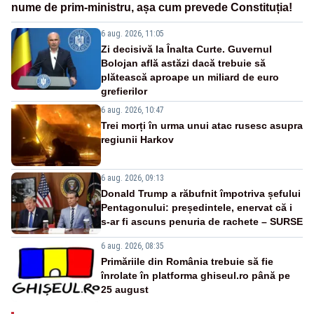
nume de prim-ministru, așa cum prevede Constituția!
6 aug. 2026, 11:05
Zi decisivă la Înalta Curte. Guvernul
Bolojan află astăzi dacă trebuie să
plătească aproape un miliard de euro
grefierilor
6 aug. 2026, 10:47
Trei morți în urma unui atac rusesc asupra
regiunii Harkov
6 aug. 2026, 09:13
Donald Trump a răbufnit împotriva șefului
Pentagonului: președintele, enervat că i
s-ar fi ascuns penuria de rachete – SURSE
6 aug. 2026, 08:35
Primăriile din România trebuie să fie
înrolate în platforma ghiseul.ro până pe
25 august