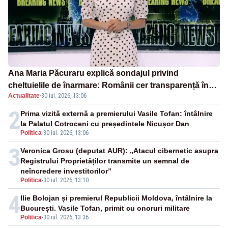
Ana Maria Păcuraru explică sondajul privind
cheltuielile de înarmare: Românii cer transparență în
Actualitate
·
30 iul. 2026, 13:06
achiziții și un echilibru între partenerii externi
2
Prima vizită externă a premierului Vasile Tofan: întâlnire
la Palatul Cotroceni cu președintele Nicușor Dan
Politica
-
30 iul. 2026, 13:06
3
Veronica Grosu (deputat AUR): „Atacul cibernetic asupra
Registrului Proprietăților transmite un semnal de
neîncredere investitorilor”
Politica
-
30 iul. 2026, 13:10
4
Ilie Bolojan și premierul Republicii Moldova, întâlnire la
București. Vasile Tofan, primit cu onoruri militare
Politica
-
30 iul. 2026, 13:36