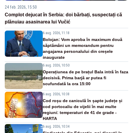
24 feb. 2026, 15:50
Complot dejucat în Serbia: doi bărbați, suspectați că
plănuiau asasinarea lui Vučić
6 aug. 2026, 11:18
Bolojan: Vom aproba în maximum două
săptămâni un memorandum pentru
angajarea personalului din creșele
inaugurate
6 aug. 2026, 10:50
Operațiunea de pe brațul Bala intră în faza
decisivă. Prima barjă ar putea fi
scufundată la ora 15:00
6 aug. 2026, 10:38
Cod roșu de caniculă în șapte județe și
cod portocaliu de vijelii în mai multe
regiuni: temperaturi de 41 de grade -
HARTA
6 aug. 2026, 10:34
Sindicatele din Educație, noi discuții la