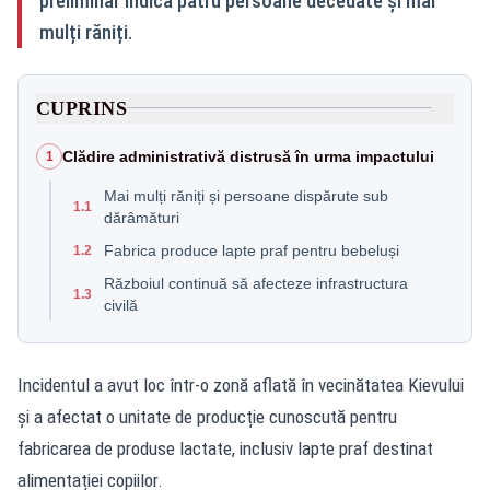
preliminar indică patru persoane decedate și mai
mulți răniți.
CUPRINS
Clădire administrativă distrusă în urma impactului
1
Mai mulți răniți și persoane dispărute sub
1.1
dărâmături
Fabrica produce lapte praf pentru bebeluși
1.2
Războiul continuă să afecteze infrastructura
1.3
civilă
Incidentul a avut loc într-o zonă aflată în vecinătatea Kievului
și a afectat o unitate de producție cunoscută pentru
fabricarea de produse lactate, inclusiv lapte praf destinat
alimentației copiilor.