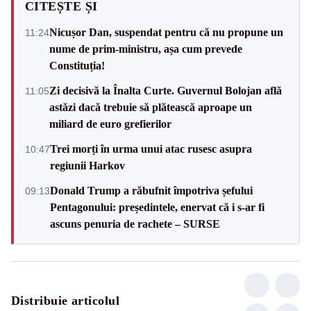
CITEȘTE ȘI
Nicușor Dan, suspendat pentru că nu propune un
11:24
nume de prim-ministru, așa cum prevede
Constituția!
Zi decisivă la Înalta Curte. Guvernul Bolojan află
11:05
astăzi dacă trebuie să plătească aproape un
miliard de euro grefierilor
Trei morți în urma unui atac rusesc asupra
10:47
regiunii Harkov
Donald Trump a răbufnit împotriva șefului
09:13
Pentagonului: președintele, enervat că i s-ar fi
ascuns penuria de rachete – SURSE
Distribuie articolul