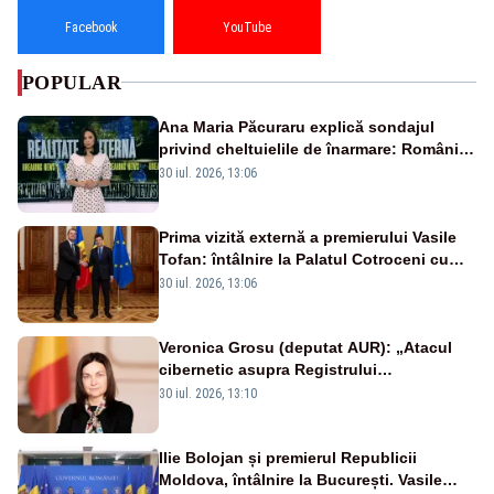
Facebook
YouTube
POPULAR
Ana Maria Păcuraru explică sondajul
privind cheltuielile de înarmare: Românii
cer transparență în achiziții și un echilibru
30 iul. 2026, 13:06
între partenerii externi
Prima vizită externă a premierului Vasile
Tofan: întâlnire la Palatul Cotroceni cu
președintele Nicușor Dan
30 iul. 2026, 13:06
Veronica Grosu (deputat AUR): „Atacul
cibernetic asupra Registrului
Proprietăților transmite un semnal de
30 iul. 2026, 13:10
neîncredere investitorilor”
Ilie Bolojan și premierul Republicii
Moldova, întâlnire la București. Vasile