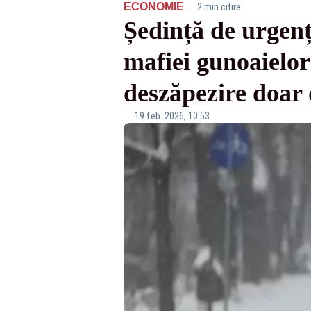
·
ECONOMIE
2 min citire
Ședință de urgenț
mafiei gunoaielor
deszăpezire doar
19 feb. 2026, 10:53