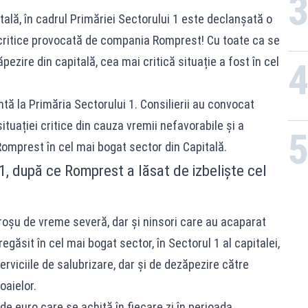
ală, în cadrul Primăriei Sectorului 1 este declanșată o
 critice provocată de compania Romprest! Cu toate ca se
zire din capitală, cea mai critică situație a fost în cel
ă la Primăria Sectorului 1. Consilierii au convocat
tuației critice din cauza vremii nefavorabile și a
omprest în cel mai bogat sector din Capitală.
 1, după ce Romprest a lăsat de izbeliște cel
 roșu de vreme severă, dar și ninsori care au acaparat
regăsit în cel mai bogat sector, în Sectorul 1 al capitalei,
erviciile de salubrizare, dar și de dezăpezire către
aielor.
de euro care se achită în fiecare zi în perioada