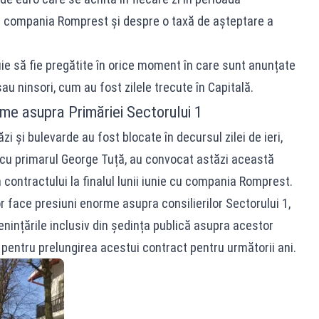
re compania Romprest și despre o taxă de așteptare a
buie să fie pregătite în orice moment în care sunt anunțate
u ninsori, cum au fost zilele trecute în Capitală.
rme asupra Primăriei Sectorului 1
 și bulevarde au fost blocate în decursul zilei de ieri,
ă cu primarul George Tuță, au convocat astăzi această
 contractului la finalul lunii iunie cu compania Romprest.
 face presiuni enorme asupra consilierilor Sectorului 1,
nințările inclusiv din ședința publică asupra acestor
i, pentru prelungirea acestui contract pentru următorii ani.