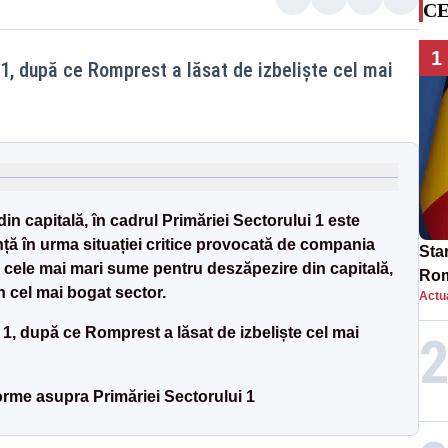
CE
1
 1, după ce Romprest a lăsat de izbeliște cel mai
n capitală, în cadrul Primăriei Sectorului 1 este
ță în urma situației critice provocată de compania
Star
cele mai mari sume pentru deszăpezire din capitală,
Rom
în cel mai bogat sector.
Actua
Bol
rest
 1, după ce Romprest a lăsat de izbeliște cel mai
orme asupra Primăriei Sectorului 1