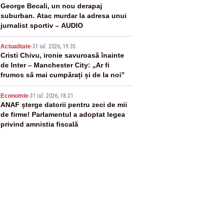
3
George Becali, un nou derapaj
suburban. Atac murdar la adresa unui
jurnalist sportiv – AUDIO
4
Actualitate
-
31 iul. 2026, 19:35
Cristi Chivu, ironie savuroasă înainte
de Inter – Manchester City: „Ar fi
frumos să mai cumpărați și de la noi”
5
Economie
-
31 iul. 2026, 18:21
ANAF șterge datorii pentru zeci de mii
de firme! Parlamentul a adoptat legea
privind amnistia fiscală