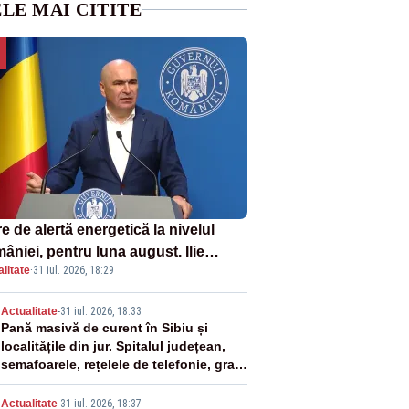
LE MAI CITITE
e de alertă energetică la nivelul
âniei, pentru luna august. Ilie
litate
·
31 iul. 2026, 18:29
ojan a anunțat importuri și posibile
ricții – VIDEO
2
Actualitate
-
31 iul. 2026, 18:33
Pană masivă de curent în Sibiu și
localitățile din jur. Spitalul județean,
semafoarele, rețelele de telefonie, grav
afectate
Actualitate
-
31 iul. 2026, 18:37