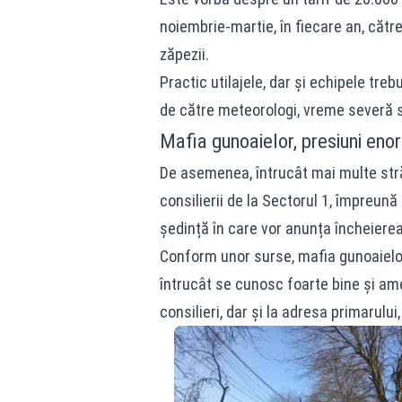
noiembrie-martie, în fiecare an, căt
zăpezii.
Practic utilajele, dar și echipele tre
de către meteorologi, vreme severă sa
Mafia gunoaielor, presiuni eno
De asemenea, întrucât mai multe străzi
consilierii de la Sectorul 1, împreun
ședință în care vor anunța încheierea
Conform unor surse, mafia gunoaielor
întrucât se cunosc foarte bine și ame
consilieri, dar și la adresa primarulu