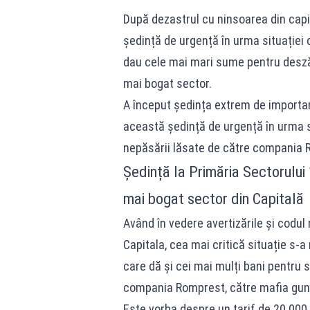
După dezastrul cu ninsoarea din capit
ședință de urgență în urma situației
dau cele mai mari sume pentru deszăpe
mai bogat sector.
A început ședința extrem de important
această ședință de urgență în urma si
nepăsării lăsate de către compania R
Ședință la Primăria Sectorului
mai bogat sector din Capitală
Având în vedere avertizările și codul
Capitala, cea mai critică situație s-a 
care dă și cei mai mulți bani pentru s
compania Romprest, către mafia guno
Este vorba despre un tarif de 20.000 