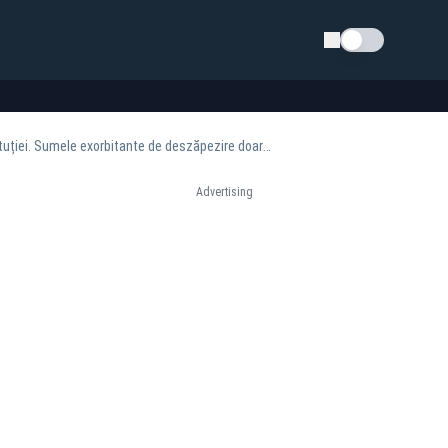
Schimba tema
Ședință de urgență la Primăria Sectorului 1 după presiunile mafiei gunoaielor asupra instituției. Sumele exorbitante de deszăpezire doar de formă
Advertising