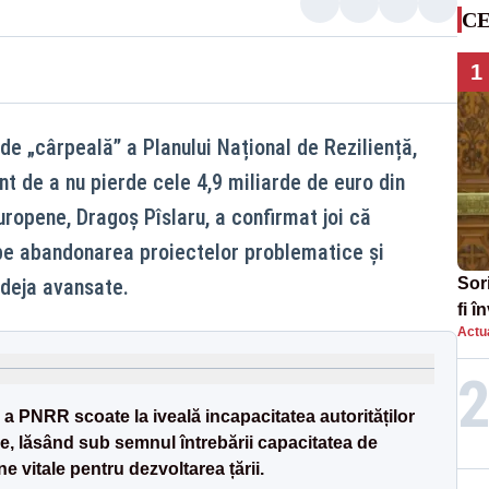
CE
1
 de „cârpeală” a Planului Național de Reziliență,
t de a nu pierde cele 4,9 miliarde de euro din
Europene, Dragoș Pîslaru, a confirmat joi că
pe abandonarea proiectelor problematice și
 deja avansate.
Sor
fi 
Actua
aug
a PNRR scoate la iveală incapacitatea autorităților
le, lăsând sub semnul întrebării capacitatea de
e vitale pentru dezvoltarea țării.