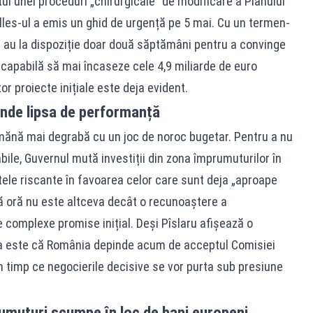
tul unei proceduri „chirurgicale” de modificare a Planului
lles-ul a emis un ghid de urgență pe 5 mai. Cu un termen-
ile au la dispoziție doar două săptămâni pentru a convinge
apabilă să mai încaseze cele 4,9 miliarde de euro
r proiecte inițiale este deja evident.
unde lipsa de performanță
mănă mai degrabă cu un joc de noroc bugetar. Pentru a nu
bile, Guvernul mută investiții din zona împrumuturilor în
tele riscante în favoarea celor care sunt deja „aproape
mă oră nu este altceva decât o recunoaștere a
le complexe promise inițial. Deși Pîslaru afișează o
tea este că România depinde acum de acceptul Comisiei
în timp ce negocierile decisive se vor purta sub presiune
rumuturi scumpe în loc de bani europeni