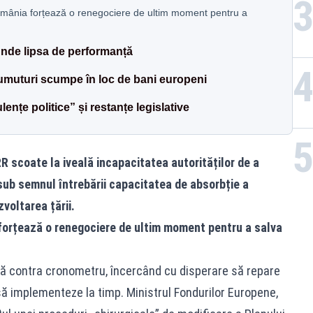
omânia forțează o renegociere de ultim moment pentru a
unde lipsa de performanță
rumuturi scumpe în loc de bani europeni
ențe politice” și restanțe legislative
 scoate la iveală incapacitatea autorităților de a
sub semnul întrebării capacitatea de absorbție a
voltarea țării.
forțează o renegociere de ultim moment pentru a salva
să contra cronometru, încercând cu disperare să repare
să implementeze la timp. Ministrul Fondurilor Europene,