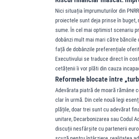
Nici situația împrumuturilor din PNRR 
proiectele sunt deja prinse în buget, 
sume. În cel mai optimist scenariu p
dobânzi mult mai mari către băncile 
față de dobânzile preferențiale oferi
Executivului se traduce direct în cos
cetățenii îi vor plăti din cauza incapa
Reformele blocate între „turbu
Adevărata piatră de moară rămâne con
clar în urmă. Din cele nouă legi esen
plățile, doar trei sunt cu adevărat fi
unitare, Decarbonizarea sau Codul Adm
discuții nesfârșite cu partenerii euro
scuză pentru întârziere, realitatea a