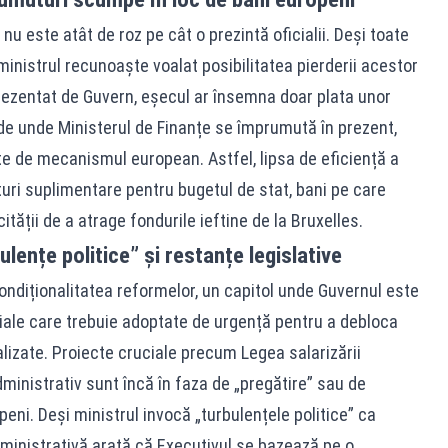
nu este atât de roz pe cât o prezintă oficialii. Deși toate
ministrul recunoaște voalat posibilitatea pierderii acestor
rezentat de Guvern, eșecul ar însemna doar plata unor
de unde Ministerul de Finanțe se împrumută în prezent,
te de mecanismul european. Astfel, lipsa de eficiență a
turi suplimentare pentru bugetul de stat, bani pe care
cității de a atrage fondurile ieftine de la Bruxelles.
lențe politice” și restanțe legislative
diționalitatea reformelor, un capitol unde Guvernul este
țiale care trebuie adoptate de urgență pentru a debloca
nalizate. Proiecte cruciale precum Legea salarizării
inistrativ sunt încă în faza de „pregătire” sau de
peni. Deși ministrul invocă „turbulențele politice” ca
dministrativă arată că Executivul se bazează pe o