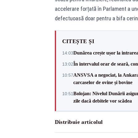
accelerare forțată în Parlament a un
defectuoasă doar pentru a bifa cerinț
CITEȘTE ȘI
Dunărea crește ușor la intrare
14:03
În intervalul orar de seară, c
13:02
ANSVSA a negociat, la Ankara, 
10:57
carcaselor de ovine și bovine
Bolojan: Nivelul Dunării asigur
10:51
zile dacă debitele vor scădea
Distribuie articolul