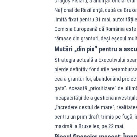
Dragoș Pîslaru, a anunțat oficial star
Național de Reziliență, după ce Bruxe
limită fixat pentru 31 mai, autorităț
Comisia Europeană că România este c
rămase din granturi, deși eșecul multo
Mutări „din pix” pentru a asc
Strategia actuală a Executivului sea
pierde definitiv fondurile nerambursa
cea a granturilor, abandonând proiec
gata”. Această „prioritizare” de ulti
incapacității de a gestiona investiții
„încredere destul de mare”, realita
pentru un prim draft trimis pe fugă, 
maximă la Bruxelles, pe 22 mai.
Riscul financiar mascat: Împ