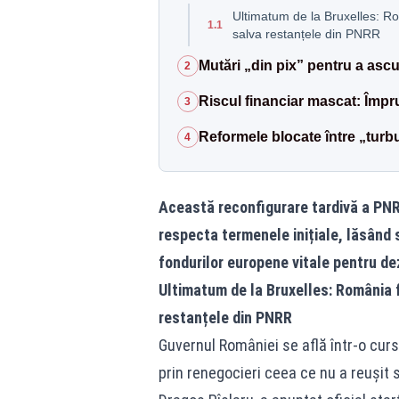
Ultimatum de la Bruxelles: R
1.1
salva restanțele din PNRR
Mutări „din pix” pentru a asc
2
Riscul financiar mascat: Împ
3
Reformele blocate între „turbul
4
Această reconfigurare tardivă a PNRR
respecta termenele inițiale, lăsând 
fondurilor europene vitale pentru dez
Ultimatum de la Bruxelles: România 
restanțele din PNRR
Guvernul României se află într-o cur
prin renegocieri ceea ce nu a reușit 