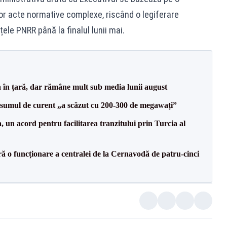
or acte normative complexe, riscând o legiferare
ele PNRR până la finalul lunii mai.
a în țară, dar rămâne mult sub media lunii august
onsumul de curent „a scăzut cu 200-300 de megawați”
un acord pentru facilitarea tranzitului prin Turcia al
ă o funcționare a centralei de la Cernavodă de patru-cinci