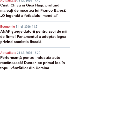
3
Actualitate
-
31 iul. 2026, 17:46
Cristi Chivu și Gică Hagi, profund
marcați de moartea lui Franco Baresi:
„O legendă a fotbalului mondial”
4
Economie
-
31 iul. 2026, 18:21
ANAF șterge datorii pentru zeci de mii
de firme! Parlamentul a adoptat legea
privind amnistia fiscală
5
Actualitate
-
31 iul. 2026, 16:20
Performanță pentru industria auto
românească! Duster, pe primul loc în
topul vânzărilor din Ucraina