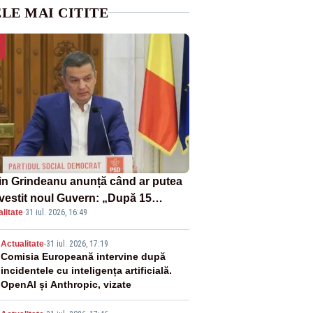
LE MAI CITITE
in Grindeanu anunță când ar putea
învestit noul Guvern: „După 15
litate
·
31 iul. 2026, 16:49
ust sunt șanse mai mari”
2
Actualitate
-
31 iul. 2026, 17:19
Comisia Europeană intervine după
incidentele cu inteligența artificială.
OpenAI și Anthropic, vizate