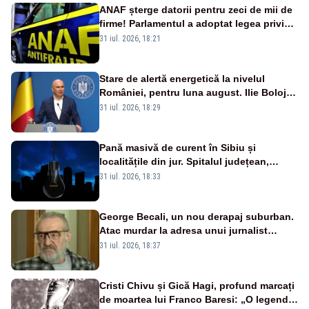
ANAF șterge datorii pentru zeci de mii de
firme! Parlamentul a adoptat legea privind
amnistia fiscală
31 iul. 2026, 18:21
Stare de alertă energetică la nivelul
României, pentru luna august. Ilie Bolojan
a anunțat importuri și posibile restricții –
31 iul. 2026, 18:29
VIDEO
Pană masivă de curent în Sibiu și
localitățile din jur. Spitalul județean,
semafoarele, rețelele de telefonie, grav
31 iul. 2026, 18:33
afectate
George Becali, un nou derapaj suburban.
Atac murdar la adresa unui jurnalist
sportiv – AUDIO
31 iul. 2026, 18:37
Cristi Chivu și Gică Hagi, profund marcați
de moartea lui Franco Baresi: „O legendă