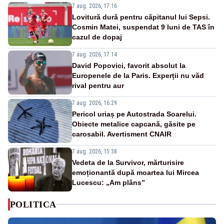
7 aug. 2026, 17:16
Lovitură dură pentru căpitanul lui Sepsi.
Cosmin Matei, suspendat 9 luni de TAS în
cazul de dopaj
7 aug. 2026, 17:14
David Popovici, favorit absolut la
Europenele de la Paris. Experții nu văd
rival pentru aur
7 aug. 2026, 16:29
Pericol uriaș pe Autostrada Soarelui.
Obiecte metalice capcană, găsite pe
carosabil. Avertisment CNAIR
7 aug. 2026, 15:38
Vedeta de la Survivor, mărturisire
emoționantă după moartea lui Mircea
Lucescu: „Am plâns”
POLITICA