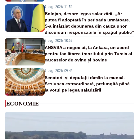
7 aug. 2026, 11:51
Bolojan, despre legea salarizării: „Ar
putea fi adoptată în perioada următoare.
S-a întârziat depunerea din cauza unor
discursuri iresponsabile în spaţiul public”
7 aug. 2026, 10:57
ANSVSA a negociat, la Ankara, un acord
pentru facilitarea tranzitului prin Turcia al
carcaselor de ovine și bovine
7 aug. 2026, 09:49
Senatorii și deputații rămân la muncă.
Sesiunea extraordinară, prelungită până
la votul pe legea salarizării
ECONOMIE