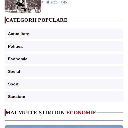
a fotbalului mondial”
31 iul. 2026, 17:46
CATEGORII POPULARE
Actualitate
Politica
Economie
Social
Sport
Sanatate
MAI MULTE ȘTIRI DIN
ECONOMIE