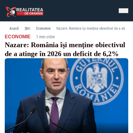
Acasă
Știri
Economie
Nazare: România îşi menţine obiectivul de a atinge în 2026 un deficit de 6,2%
·
ECONOMIE
1 min citire
Nazare: România îşi menţine obiectivul
de a atinge în 2026 un deficit de 6,2%