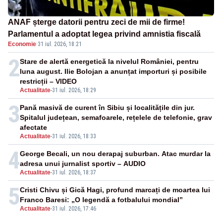
ANAF șterge datorii pentru zeci de mii de firme!
Parlamentul a adoptat legea privind amnistia fiscală
Economie
·
31 iul. 2026, 18:21
2
Stare de alertă energetică la nivelul României, pentru
luna august. Ilie Bolojan a anunțat importuri și posibile
restricții – VIDEO
Actualitate
-
31 iul. 2026, 18:29
3
Pană masivă de curent în Sibiu și localitățile din jur.
Spitalul județean, semafoarele, rețelele de telefonie, grav
afectate
Actualitate
-
31 iul. 2026, 18:33
4
George Becali, un nou derapaj suburban. Atac murdar la
adresa unui jurnalist sportiv – AUDIO
Actualitate
-
31 iul. 2026, 18:37
5
Cristi Chivu și Gică Hagi, profund marcați de moartea lui
Franco Baresi: „O legendă a fotbalului mondial”
Actualitate
-
31 iul. 2026, 17:46