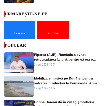
URMĂREȘTE-NE PE
Facebook
YouTube
POPULAR
Piperea (AUR): România a evitat
retrogradarea la junk pentru că era o
catastrofă pentru bănci și fondurile de
2 aug. 2026, 10:01
pensii
Mobilizare masivă pe Dunăre, pentru
salvarea producției la Cernavodă. Armata
va detona o stâncă și va devia apa
2 aug. 2026, 10:07
fluviului - IMAGINI AERIENE
Dorina Barcari dă în vileag șmecheria