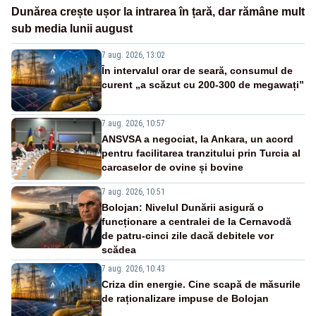
Dunărea crește ușor la intrarea în țară, dar rămâne mult
sub media lunii august
7 aug. 2026, 13:02
În intervalul orar de seară, consumul de
curent „a scăzut cu 200-300 de megawați”
7 aug. 2026, 10:57
ANSVSA a negociat, la Ankara, un acord
pentru facilitarea tranzitului prin Turcia al
carcaselor de ovine și bovine
7 aug. 2026, 10:51
Bolojan: Nivelul Dunării asigură o
funcționare a centralei de la Cernavodă
de patru-cinci zile dacă debitele vor
scădea
7 aug. 2026, 10:43
Criza din energie. Cine scapă de măsurile
de raționalizare impuse de Bolojan