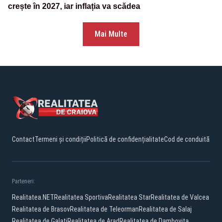
crește în 2027, iar inflația va scădea
Mai Multe
Contact
Termeni și condiții
Politică de confidențialitate
Cod de conduită
Parteneri:
Realitatea.NET
Realitatea Sportiva
Realitatea Star
Realitatea de Valcea
Realitatea de Brasov
Realitatea de Teleorman
Realitatea de Salaj
Realitatea de Galati
Realitatea de Arad
Realitatea de Dambovita