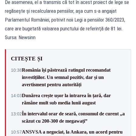
De asemenea, el a transmis că tot în acest proiect de lege se
regăseşte şi recalcularea pensiilor, aşa cum s-a angajat
Parlamentul României, potrivit noii Legi a pensiilor 360/2023,
care are bugetată valoarea punctului de referinţă de 81 lei.
Sursa: Newsinn
CITEȘTE ȘI
România își păstrează ratingul recomandat
10:38
investițiilor. Un semnal pozitiv, dar și un
avertisment pentru autorități
Dunărea crește ușor la intrarea în țară, dar
14:03
rămâne mult sub media lunii august
În intervalul orar de seară, consumul de curent „a
13:02
scăzut cu 200-300 de megawați”
ANSVSA a negociat, la Ankara, un acord pentru
10:57