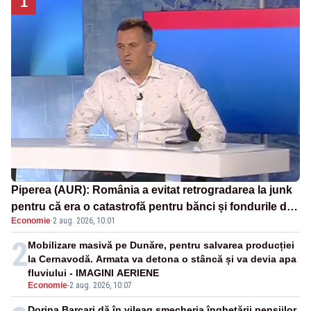
1
Piperea (AUR): România a evitat retrogradarea la junk
pentru că era o catastrofă pentru bănci și fondurile de
Economie
·
2 aug. 2026, 10:01
pensii
2
Mobilizare masivă pe Dunăre, pentru salvarea producției
la Cernavodă. Armata va detona o stâncă și va devia apa
fluviului - IMAGINI AERIENE
Economie
-
2 aug. 2026, 10:07
Dorina Barcari dă în vileag șmecheria înghețării pensiilor.