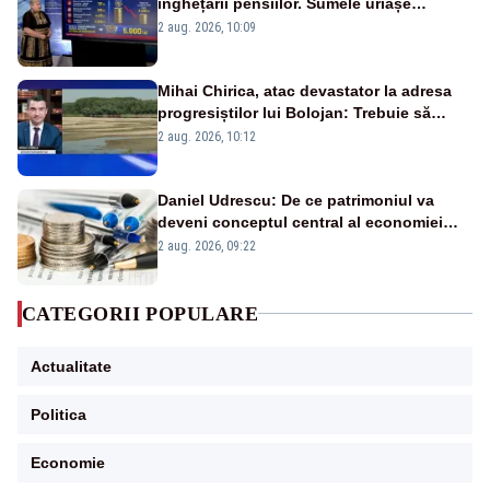
înghețării pensiilor. Sumele uriașe
pierdute de fiecare român
2 aug. 2026, 10:09
Mihai Chirica, atac devastator la adresa
progresiștilor lui Bolojan: Trebuie să
protejăm și natura, dar nu șținem omaneii
2 aug. 2026, 10:12
în stare permanentă de alertă
Daniel Udrescu: De ce patrimoniul va
deveni conceptul central al economiei
viitoare?
2 aug. 2026, 09:22
CATEGORII POPULARE
Actualitate
Politica
Economie