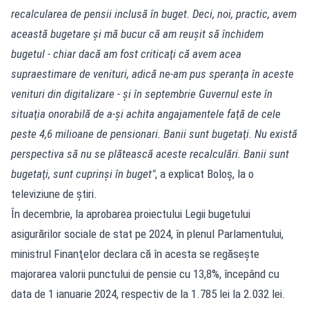
recalcularea de pensii inclusă în buget. Deci, noi, practic, avem
această bugetare şi mă bucur că am reuşit să închidem
bugetul - chiar dacă am fost criticaţi că avem acea
supraestimare de venituri, adică ne-am pus speranţa în aceste
venituri din digitalizare - şi în septembrie Guvernul este în
situaţia onorabilă de a-şi achita angajamentele faţă de cele
peste 4,6 milioane de pensionari. Banii sunt bugetaţi. Nu există
perspectiva să nu se plătească aceste recalculări. Banii sunt
bugetaţi, sunt cuprinşi în buget"
, a explicat Boloş, la o
televiziune de știri.
În decembrie, la aprobarea proiectului Legii bugetului
asigurărilor sociale de stat pe 2024, în plenul Parlamentului,
ministrul Finanţelor declara că în acesta se regăseşte
majorarea valorii punctului de pensie cu 13,8%, începând cu
data de 1 ianuarie 2024, respectiv de la 1.785 lei la 2.032 lei.