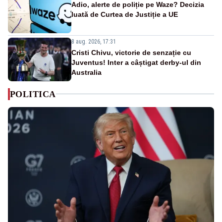
Adio, alerte de poliție pe Waze? Decizia
luată de Curtea de Justiție a UE
8 aug. 2026, 17:31
Cristi Chivu, victorie de senzație cu
Juventus! Inter a câștigat derby-ul din
Australia
POLITICA