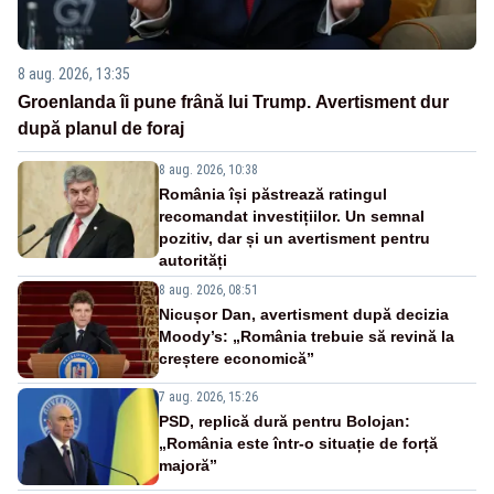
8 aug. 2026, 13:35
Groenlanda îi pune frână lui Trump. Avertisment dur
după planul de foraj
8 aug. 2026, 10:38
România își păstrează ratingul
recomandat investițiilor. Un semnal
pozitiv, dar și un avertisment pentru
autorități
8 aug. 2026, 08:51
Nicușor Dan, avertisment după decizia
Moody’s: „România trebuie să revină la
creștere economică”
7 aug. 2026, 15:26
PSD, replică dură pentru Bolojan:
„România este într-o situație de forță
majoră”