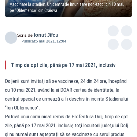
Vaccinare la stadion. Un centru de imunizare non-stop, din 10 mai,
pe "Oblemenco" din Craiova
Ionut Jifcu
Scris de
Publicat:
5 mai 2021, 12:04
Timp de opt zile, până pe 17 mai 2021, inclusiv
Doljenii sunt invitaţi să se vaccineze, 24 din 24 ore, începând
cu 10 mai 2021, având la ei DOAR cartea de identitate, la
centrul special ce urmează a fi deschis în incinta Stadionului
“Ion Oblemenco”.
Potrivit unui comunicat remis de Prefectura Dolj, timp de opt
zile, până pe 17 mai 2021, inclusiv, toţi locuitorii judeţului Dolj
şi nu numai sunt aşteptaţi să se vaccineze cu serul produs