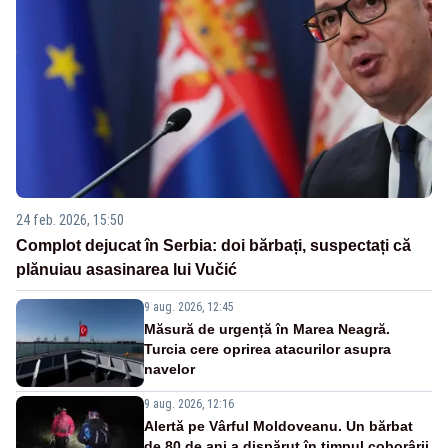
24 feb. 2026, 15:50
Complot dejucat în Serbia: doi bărbați, suspectați că
plănuiau asasinarea lui Vučić
9 aug. 2026, 12:45
Măsură de urgență în Marea Neagră.
Turcia cere oprirea atacurilor asupra
navelor
9 aug. 2026, 12:16
Alertă pe Vârful Moldoveanu. Un bărbat
de 80 de ani a dispărut în timpul coborârii