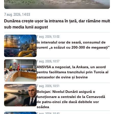
7 aug. 2026, 14:03
Dunărea crește ușor la intrarea în țară, dar rămâne mult
sub media lunii august
7 aug. 2026, 13:02
În intervalul orar de seară, consumul de
curent „a scăzut cu 200-300 de megawați”
7 aug. 2026, 10:57
ANSVSA a negociat, la Ankara, un acord
pentru facilitarea tranzitului prin Turcia al
carcaselor de ovine și bovine
7 aug. 2026, 10:51
Bolojan: Nivelul Dunării asigură o
funcționare a centralei de la Cernavodă
de patru-cinci zile dacă debitele vor
scădea
7 aug. 2026, 10:43