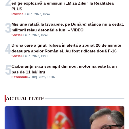
2
ediție explozivă a emisiunii „Miza Zilei” la Realitatea
PLUS
Politica
-
2 aug. 2026, 15:42
3
Misiune ratată la Izvoarele, pe Dunăre: stânca nu a cedat,
militarii reiau detonările luni – VIDEO
Social
-
2 aug. 2026, 15:48
4
Drona care a ținut Tulcea în alertă a zburat 20 de minute
deasupra apelor României. Au fost ridicate două F-16
Social
-
2 aug. 2026, 19:28
5
Carburanții s-au scumpit din nou, motorina este la un
pas de 11 lei/litru
Economie
-
2 aug. 2026, 15:36
ACTUALITATE