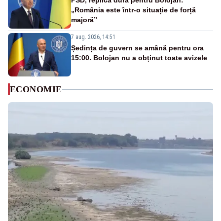
PSD, replică dură pentru Bolojan:
„România este într-o situație de forță
majoră”
7 aug. 2026, 14:51
Ședința de guvern se amână pentru ora
15:00. Bolojan nu a obținut toate avizele
ECONOMIE