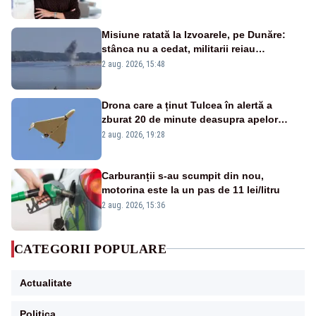
Misiune ratată la Izvoarele, pe Dunăre:
stânca nu a cedat, militarii reiau
detonările luni – VIDEO
2 aug. 2026, 15:48
Drona care a ținut Tulcea în alertă a
zburat 20 de minute deasupra apelor
României. Au fost ridicate două F-16
2 aug. 2026, 19:28
Carburanții s-au scumpit din nou,
motorina este la un pas de 11 lei/litru
2 aug. 2026, 15:36
CATEGORII POPULARE
Actualitate
Politica