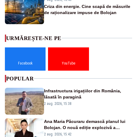
Criza din energie. Cine scapă de măsurile
de raționalizare impuse de Bolojan
URMĂREȘTE-NE PE
Facebook
YouTube
POPULAR
Infrastructura irigațiilor din România,
lăsată în paragină
2 aug. 2026, 15:38
Ana Maria Păcuraru demască planul lui
Bolojan. O nouă ediție explozivă a
emisiunii „Miza Zilei” la Realitatea PLUS
2 aug. 2026, 15:42