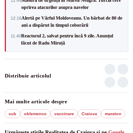
Măsură de urgență în Marea Neagră. Turcia cere
12:45
oprirea atacurilor asupra navelor
Alertă pe Vârful Moldoveanu. Un bărbat de 80 de
12:16
ani a dispărut în timpul coborârii
Reactorul 2, salvat pentru încă 9 zile. Anunțul
11:40
făcut de Radu Miruță
Distribuie articolul
Mai multe articole despre
cub
oblemenco
vaccinare
Craiova
maraton
Urmărește știrile Realitatea de Craiova și pe
Google