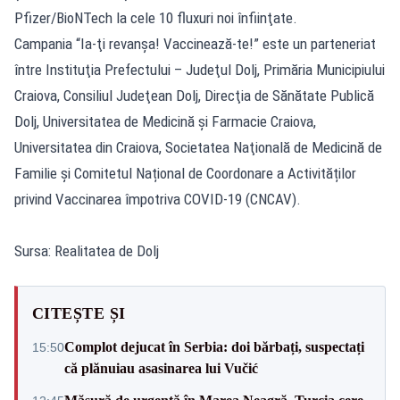
Pfizer/BioNTech la cele 10 fluxuri noi înfiinţate.
Campania “Ia-ţi revanşa! Vaccinează-te!” este un parteneriat
între Instituţia Prefectului – Judeţul Dolj, Primăria Municipiului
Craiova, Consiliul Judeţean Dolj, Direcţia de Sănătate Publică
Dolj, Universitatea de Medicină şi Farmacie Craiova,
Universitatea din Craiova, Societatea Naţională de Medicină de
Familie şi Comitetul Național de Coordonare a Activităților
privind Vaccinarea împotriva COVID-19 (CNCAV).
Sursa: Realitatea de Dolj
CITEȘTE ȘI
Complot dejucat în Serbia: doi bărbați, suspectați
15:50
că plănuiau asasinarea lui Vučić