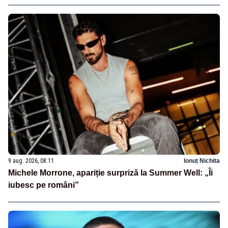
9 aug. 2026, 08:11
Ionuț Nichita
Michele Morrone, apariție surpriză la Summer Well: „Îi
iubesc pe români”