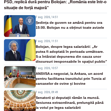
PSD, replică dură pentru Bolojan: „România este într-o
situație de forță majoră”
7 aug. 2026, 14:51
Ședința de guvern se amână pentru ora
15:00. Bolojan nu a obținut toate avizele
7 aug. 2026, 11:51
Bolojan, despre legea salarizării: „Ar
putea fi adoptată în perioada următoare.
S-a întârziat depunerea din cauza unor
discursuri iresponsabile în spaţiul public”
7 aug. 2026, 10:57
ANSVSA a negociat, la Ankara, un acord
pentru facilitarea tranzitului prin Turcia al
carcaselor de ovine și bovine
7 aug. 2026, 09:49
Senatorii și deputații rămân la muncă.
Sesiunea extraordinară, prelungită până
la votul pe legea salarizării