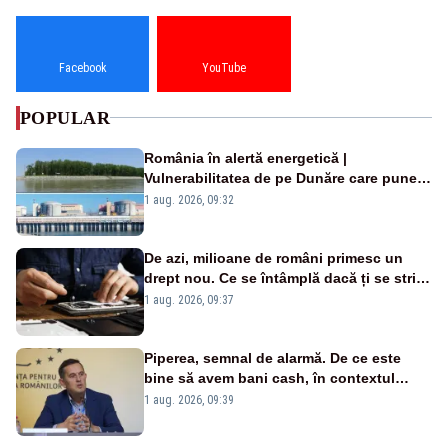
Facebook
YouTube
POPULAR
România în alertă energetică |
Vulnerabilitatea de pe Dunăre care pune
în pericol Centrala Cernavodă era
1 aug. 2026, 09:32
cunoscută de pe vremea lui Ceaușescu
De azi, milioane de români primesc un
drept nou. Ce se întâmplă dacă ți se strică
un produs
1 aug. 2026, 09:37
Piperea, semnal de alarmă. De ce este
bine să avem bani cash, în contextul
alertei energetice?
1 aug. 2026, 09:39