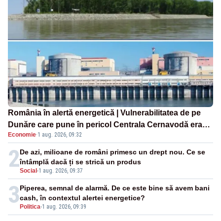
România în alertă energetică | Vulnerabilitatea de pe
Dunăre care pune în pericol Centrala Cernavodă era
Economie
·
1 aug. 2026, 09:32
cunoscută de pe vremea lui Ceaușescu
2
De azi, milioane de români primesc un drept nou. Ce se
întâmplă dacă ți se strică un produs
Social
-
1 aug. 2026, 09:37
3
Piperea, semnal de alarmă. De ce este bine să avem bani
cash, în contextul alertei energetice?
Politica
-
1 aug. 2026, 09:39