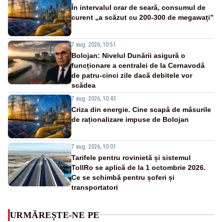
În intervalul orar de seară, consumul de
curent „a scăzut cu 200-300 de megawați”
7 aug. 2026, 10:51
Bolojan: Nivelul Dunării asigură o
funcționare a centralei de la Cernavodă
de patru-cinci zile dacă debitele vor
scădea
7 aug. 2026, 10:43
Criza din energie. Cine scapă de măsurile
de raționalizare impuse de Bolojan
7 aug. 2026, 10:01
Tarifele pentru rovinietă și sistemul
TollRo se aplică de la 1 octombrie 2026.
Ce se schimbă pentru șoferi și
transportatori
URMĂREȘTE-NE PE