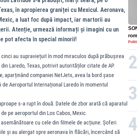
tion Latitude s‑a prăbușit, marți seară, pe o
Texas, în apropierea graniței cu Mexicul. Aeronava,
exic, a luat foc după impact, iar martorii au
erii. Atenție, urmează informați și imagini cu un
SON
rom
 pot afecta în special minorii!
Polit
te cinci au supraviețuit în mod miraculos după prăbușirea
in Laredo, Texas, potrivit autorităților citate de AP.
e, aparținând companiei NetJets, avea la bord șase
ri de Aeroportul Internațional Laredo în momentul
 aproape s‑a rupt în două. Datele de zbor arată că aparatul
de pe aeroportul din Los Cabos, Mexic.
 asemănătoare cu cele din filmele de acțiune. Șoferi
ile și au alergat spre aeronava în flăcări, încercând să