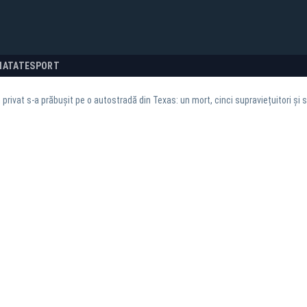
NATATE
SPORT
 privat s‑a prăbușit pe o autostradă din Texas: un mort, cinci supraviețuitori ș