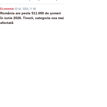
un echilibru între partenerii externi
5
Economie
-
30 iul. 2026, 11:48
România are peste 511.000 de șomeri
în iunie 2026. Tinerii, categoria cea mai
afectată