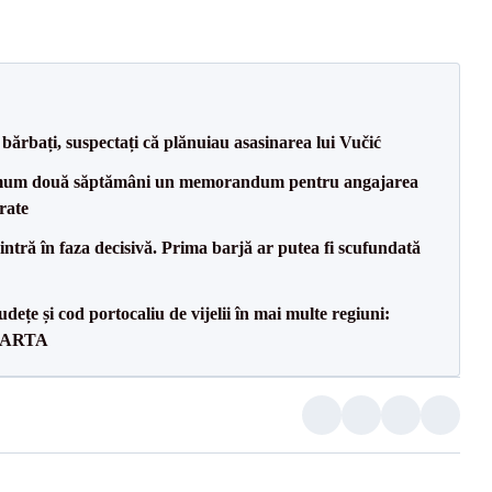
bărbați, suspectați că plănuiau asasinarea lui Vučić
mum două săptămâni un memorandum pentru angajarea
rate
ntră în faza decisivă. Prima barjă ar putea fi scufundată
dețe și cod portocaliu de vijelii în mai multe regiuni:
 HARTA