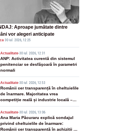
DAJ: Aproape jumătate dintre
âni vor alegeri anticipate
ica
·
30 iul. 2026, 12:25
2
Actualitate
-
30 iul. 2026, 12:31
ANP: Activitatea curentă din sistemul
penitenciar se desfăşoară în parametri
normali
3
Actualitate
-
30 iul. 2026, 12:53
Românii cer transparență în cheltuielile
de înarmare. Majoritatea vrea
competiție reală și industrie locală –
SONDAJ
4
Actualitate
-
30 iul. 2026, 13:06
Ana Maria Păcuraru explică sondajul
privind cheltuielile de înarmare:
Românii cer transparență în achiziții și