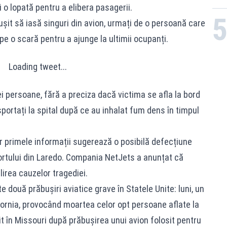
o lopată pentru a elibera pasagerii.
eușit să iasă singuri din avion, urmați de o persoană care
 pe o scară pentru a ajunge la ultimii ocupanți.
Loading tweet...
i persoane, fără a preciza dacă victima se afla la bord
nsportați la spital după ce au inhalat fum dens în timpul
r primele informații sugerează o posibilă defecțiune
portului din Laredo. Compania NetJets a anunțat că
lirea cauzelor tragediei.
 două prăbușiri aviatice grave în Statele Unite: luni, un
fornia, provocând moartea celor opt persoane aflate la
t în Missouri după prăbușirea unui avion folosit pentru