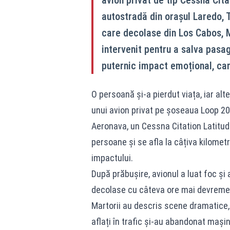
avion privat de tip Cessna Cita
autostradă din orașul Laredo, 
care decolase din Los Cabos, M
intervenit pentru a salva pasag
puternic impact emoțional, care
O persoană și‑a pierdut viața, iar al
unui avion privat pe șoseaua Loop 20 d
Aeronava, un Cessna Citation Latitud
persoane și se afla la câțiva kilomet
impactului.
După prăbușire, avionul a luat foc și
decolase cu câteva ore mai devreme 
Martorii au descris scene dramatice,
aflați în trafic și‑au abandonat mașin