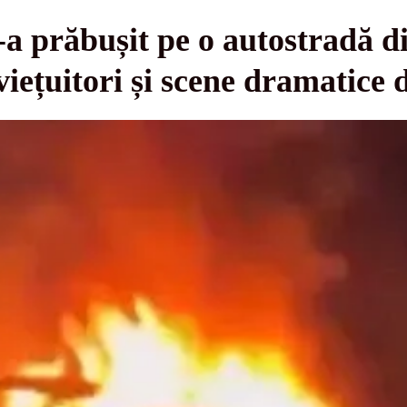
‑a prăbușit pe o autostradă d
viețuitori și scene dramatice