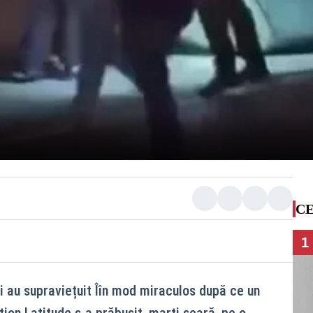
CE
1
i au supraviețuit Îîn mod miraculos după ce un