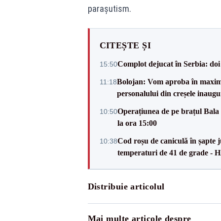
parașutism.
CITEȘTE ȘI
Complot dejucat în Serbia: doi 
15:50
Bolojan: Vom aproba în maxi
11:18
personalului din creșele inaugu
Operațiunea de pe brațul Bala i
10:50
la ora 15:00
Cod roșu de caniculă în șapte ju
10:38
temperaturi de 41 de grade -
Distribuie articolul
Mai multe articole despre