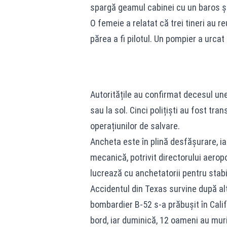
spargă geamul cabinei cu un baros și 
O femeie a relatat că trei tineri au r
părea a fi pilotul. Un pompier a urcat
Autoritățile au confirmat decesul une
sau la sol. Cinci polițiști au fost tra
operațiunilor de salvare.
Ancheta este în plină desfășurare, ia
mecanică, potrivit directorului aero
lucrează cu anchetatorii pentru stabi
Accidentul din Texas survine după alte
bombardier B‑52 s‑a prăbușit în Cali
bord, iar duminică, 12 oameni au muri