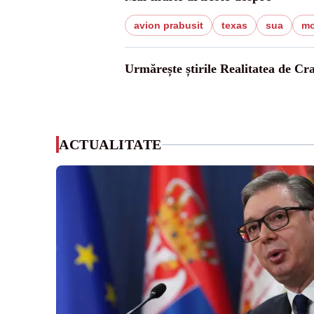
avion prabusit
texas
sua
mo
Urmărește știrile Realitatea de Cr
ACTUALITATE