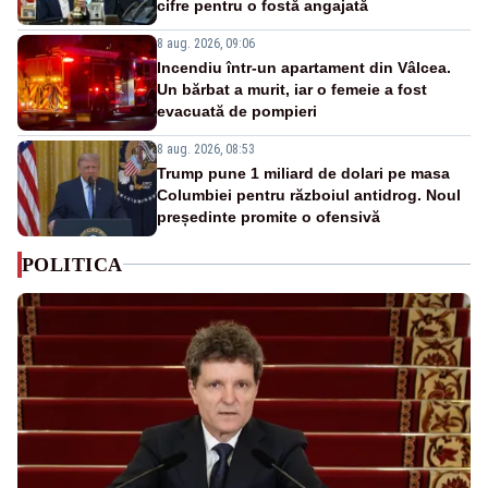
cifre pentru o fostă angajată
8 aug. 2026, 09:06
Incendiu într-un apartament din Vâlcea.
Un bărbat a murit, iar o femeie a fost
evacuată de pompieri
8 aug. 2026, 08:53
Trump pune 1 miliard de dolari pe masa
Columbiei pentru războiul antidrog. Noul
președinte promite o ofensivă
POLITICA