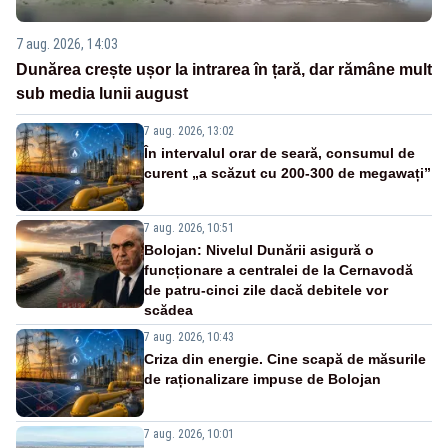
7 aug. 2026, 14:03
Dunărea crește ușor la intrarea în țară, dar rămâne mult
sub media lunii august
7 aug. 2026, 13:02
În intervalul orar de seară, consumul de
curent „a scăzut cu 200-300 de megawați”
7 aug. 2026, 10:51
Bolojan: Nivelul Dunării asigură o
funcționare a centralei de la Cernavodă
de patru-cinci zile dacă debitele vor
scădea
7 aug. 2026, 10:43
Criza din energie. Cine scapă de măsurile
de raționalizare impuse de Bolojan
7 aug. 2026, 10:01