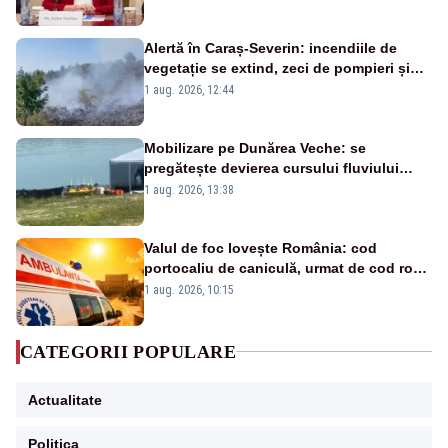
Bolojan”
Alertă în Caraș-Severin: incendiile de
vegetație se extind, zeci de pompieri și
silvicultori se luptă cu flăcările - VIDEO
1 aug. 2026, 12:44
Mobilizare pe Dunărea Veche: se
pregătește devierea cursului fluviului
către Cernavodă – VIDEO
1 aug. 2026, 13:38
Valul de foc lovește România: cod
portocaliu de caniculă, urmat de cod roșu
duminică. Temperaturile urcă spre 40°C
1 aug. 2026, 10:15
CATEGORII POPULARE
Actualitate
Politica