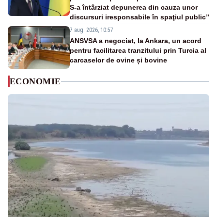
S-a întârziat depunerea din cauza unor
discursuri iresponsabile în spaţiul public”
7 aug. 2026, 10:57
ANSVSA a negociat, la Ankara, un acord
pentru facilitarea tranzitului prin Turcia al
carcaselor de ovine și bovine
ECONOMIE