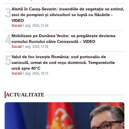
3
Alertă în Caraș-Severin: incendiile de vegetație se extind,
zeci de pompieri și silvicultori se luptă cu flăcările -
VIDEO
Social
-
1 aug. 2026, 12:44
4
Mobilizare pe Dunărea Veche: se pregătește devierea
cursului fluviului către Cernavodă – VIDEO
Social
-
1 aug. 2026, 13:38
5
Valul de foc lovește România: cod portocaliu de
caniculă, urmat de cod roșu duminică. Temperaturile
urcă spre 40°C
Social
-
1 aug. 2026, 10:15
ACTUALITATE