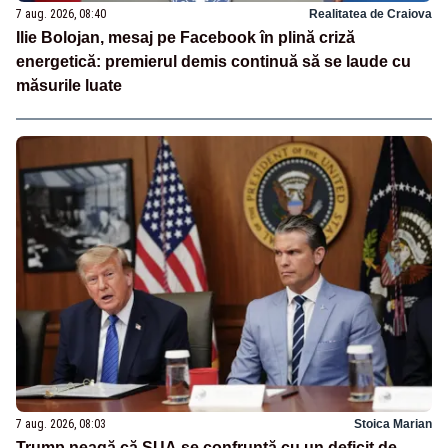
7 aug. 2026, 08:40
Realitatea de Craiova
Ilie Bolojan, mesaj pe Facebook în plină criză
energetică: premierul demis continuă să se laude cu
măsurile luate
7 aug. 2026, 08:03
Stoica Marian
Trump neagă că SUA se confruntă cu un deficit de