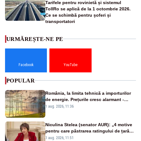
Tarifele pentru rovinietă și sistemul
TollRo se aplică de la 1 octombrie 2026.
Ce se schimbă pentru șoferi și
transportatori
URMĂREȘTE-NE PE
Facebook
YouTube
POPULAR
România, la limita tehnică a importurilor
de energie. Prețurile cresc alarmant -
Analiză Realitatea Plus
1 aug. 2026, 11:36
Niculina Stelea (senator AUR): „4 motive
pentru care păstrarea ratingului de țară
nu este o reușită pentru Guvernul
1 aug. 2026, 11:51