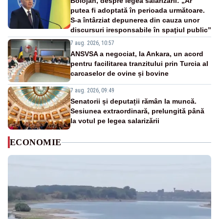
Bolojan, despre legea salarizării: „Ar
putea fi adoptată în perioada următoare.
S-a întârziat depunerea din cauza unor
discursuri iresponsabile în spaţiul public”
7 aug. 2026, 10:57
ANSVSA a negociat, la Ankara, un acord
pentru facilitarea tranzitului prin Turcia al
carcaselor de ovine și bovine
7 aug. 2026, 09:49
Senatorii și deputații rămân la muncă.
Sesiunea extraordinară, prelungită până
la votul pe legea salarizării
ECONOMIE