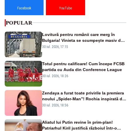
Facebook
YouTube
POPULAR
Lovitură pentru românii care merg în
Bulgaria! Vinieta se scumpește masiv de
la 1 august
30 iul. 2026, 17:15
Totul pentru calificare! Cum începe FCSB
partida cu Auda din Conference League
30 iul. 2026, 18:26
Zendaya a furat toate privirile la premiera
noului „Spider-Man”! Rochia inspirată de
pânza de păianjen a făcut senzație
30 iul. 2026, 18:56
Aliatul lui Putin revine în prim-plan!
Patriarhul Kiril justifică războiul într-o