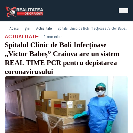
Acasă
Știri
Actualitate
Spitalul Clinic de Boli Infecțioase „Victor Babeș” Craiova are un sistem REAL TIME PCR pentru depistarea coronavirusului
·
ACTUALITATE
1 min citire
Spitalul Clinic de Boli Infecțioase
„Victor Babeș” Craiova are un sistem
REAL TIME PCR pentru depistarea
coronavirusului