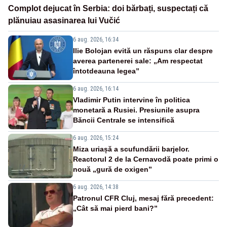
Complot dejucat în Serbia: doi bărbați, suspectați că
plănuiau asasinarea lui Vučić
6 aug. 2026, 16:34
Ilie Bolojan evită un răspuns clar despre
averea partenerei sale: „Am respectat
întotdeauna legea”
6 aug. 2026, 16:14
Vladimir Putin intervine în politica
monetară a Rusiei. Presiunile asupra
Băncii Centrale se intensifică
6 aug. 2026, 15:24
Miza uriașă a scufundării barjelor.
Reactorul 2 de la Cernavodă poate primi o
nouă „gură de oxigen”
6 aug. 2026, 14:38
Patronul CFR Cluj, mesaj fără precedent:
„Cât să mai pierd bani?”