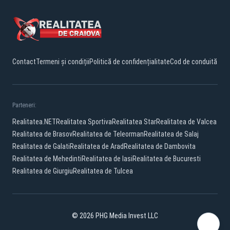
Contact
Termeni și condiții
Politică de confidențialitate
Cod de conduită
Parteneri:
Realitatea.NET
Realitatea Sportiva
Realitatea Star
Realitatea de Valcea
Realitatea de Brasov
Realitatea de Teleorman
Realitatea de Salaj
Realitatea de Galati
Realitatea de Arad
Realitatea de Dambovita
Realitatea de Mehedinti
Realitatea de Iasi
Realitatea de Bucuresti
Realitatea de Giurgiu
Realitatea de Tulcea
© 2026 PHG Media Invest LLC
Facebook
YouTube