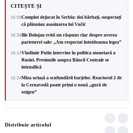
CITEȘTE ȘI
Complot dejucat în Serbia: doi bărbați, suspectați
15:50
că plănuiau asasinarea lui Vučić
Ilie Bolojan evită un răspuns clar despre averea
16:34
partenerei sale: „Am respectat întotdeauna legea”
Vladimir Putin intervine în politica monetară a
16:14
Rusiei. Presiunile asupra Băncii Centrale se
intensifică
Miza uriașă a scufundării barjelor. Reactorul 2 de
15:24
la Cernavodă poate primi o nouă „gură de
oxigen”
Distribuie articolul