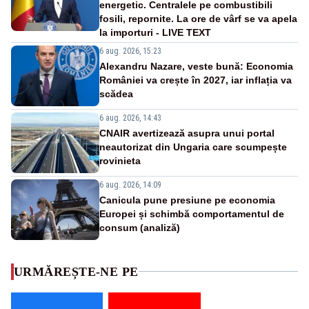
energetic. Centralele pe combustibili
fosili, repornite. La ore de vârf se va apela
la importuri - LIVE TEXT
6 aug. 2026, 15:23
Alexandru Nazare, veste bună: Economia
României va crește în 2027, iar inflația va
scădea
6 aug. 2026, 14:43
CNAIR avertizează asupra unui portal
neautorizat din Ungaria care scumpește
rovinieta
6 aug. 2026, 14:09
Canicula pune presiune pe economia
Europei și schimbă comportamentul de
consum (analiză)
URMĂREȘTE-NE PE