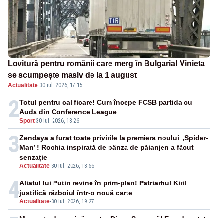
Lovitură pentru românii care merg în Bulgaria! Vinieta
se scumpește masiv de la 1 august
Actualitate
·
30 iul. 2026, 17:15
2
Totul pentru calificare! Cum începe FCSB partida cu
Auda din Conference League
Sport
-
30 iul. 2026, 18:26
3
Zendaya a furat toate privirile la premiera noului „Spider-
Man”! Rochia inspirată de pânza de păianjen a făcut
senzație
Actualitate
-
30 iul. 2026, 18:56
4
Aliatul lui Putin revine în prim-plan! Patriarhul Kiril
justifică războiul într-o nouă carte
Actualitate
-
30 iul. 2026, 19:27