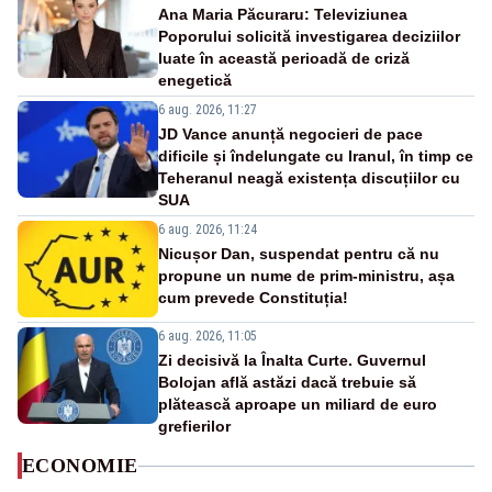
Ana Maria Păcuraru: Televiziunea
Poporului solicită investigarea deciziilor
luate în această perioadă de criză
enegetică
6 aug. 2026, 11:27
JD Vance anunță negocieri de pace
dificile și îndelungate cu Iranul, în timp ce
Teheranul neagă existența discuțiilor cu
SUA
6 aug. 2026, 11:24
Nicușor Dan, suspendat pentru că nu
propune un nume de prim-ministru, așa
cum prevede Constituția!
6 aug. 2026, 11:05
Zi decisivă la Înalta Curte. Guvernul
Bolojan află astăzi dacă trebuie să
plătească aproape un miliard de euro
grefierilor
ECONOMIE