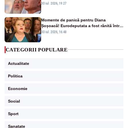
nouă carte
30 iul. 2026, 19:27
Momente de panică pentru Diana
Șoșoacă! Eurodeputata a fost rănită într-
un accident rutier
30 iul. 2026, 16:48
CATEGORII POPULARE
Actualitate
Politica
Economie
Social
Sport
Sanatate