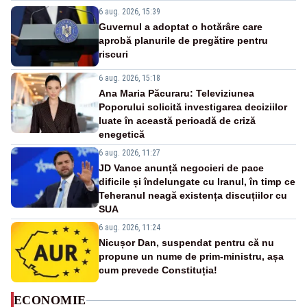
6 aug. 2026, 15:39
Guvernul a adoptat o hotărâre care
aprobă planurile de pregătire pentru
riscuri
6 aug. 2026, 15:18
Ana Maria Păcuraru: Televiziunea
Poporului solicită investigarea deciziilor
luate în această perioadă de criză
enegetică
6 aug. 2026, 11:27
JD Vance anunță negocieri de pace
dificile și îndelungate cu Iranul, în timp ce
Teheranul neagă existența discuțiilor cu
SUA
6 aug. 2026, 11:24
Nicușor Dan, suspendat pentru că nu
propune un nume de prim-ministru, așa
cum prevede Constituția!
ECONOMIE