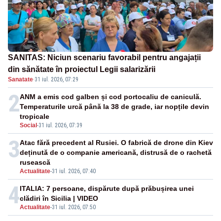
SANITAS: Niciun scenariu favorabil pentru angajații
din sănătate în proiectul Legii salarizării
Sanatate
·
31 iul. 2026, 07:29
2
ANM a emis cod galben și cod portocaliu de caniculă.
Temperaturile urcă până la 38 de grade, iar nopțile devin
tropicale
Social
-
31 iul. 2026, 07:39
3
Atac fără precedent al Rusiei. O fabrică de drone din Kiev
deținută de o companie americană, distrusă de o rachetă
rusească
Actualitate
-
31 iul. 2026, 07:40
4
ITALIA: 7 persoane, dispărute după prăbușirea unei
clădiri în Sicilia | VIDEO
Actualitate
-
31 iul. 2026, 07:50