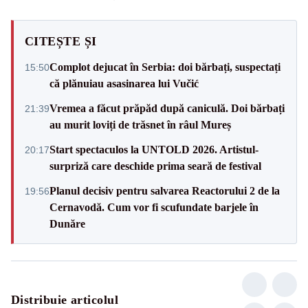
CITEȘTE ȘI
Complot dejucat în Serbia: doi bărbați, suspectați
15:50
că plănuiau asasinarea lui Vučić
Vremea a făcut prăpăd după caniculă. Doi bărbați
21:39
au murit loviți de trăsnet în râul Mureș
Start spectaculos la UNTOLD 2026. Artistul-
20:17
surpriză care deschide prima seară de festival
Planul decisiv pentru salvarea Reactorului 2 de la
19:56
Cernavodă. Cum vor fi scufundate barjele în
Dunăre
Distribuie articolul