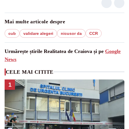
Mai multe articole despre
cub
validare alegeri
nicusor da
CCR
Urmărește știrile Realitatea de Craiova și pe
Google
News
CELE MAI CITITE
1