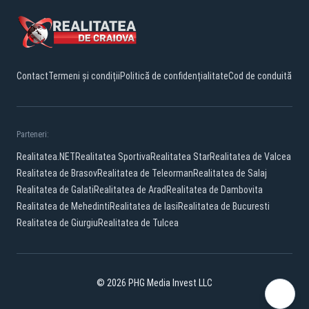
Contact
Termeni și condiții
Politică de confidențialitate
Cod de conduită
Parteneri:
Realitatea.NET
Realitatea Sportiva
Realitatea Star
Realitatea de Valcea
Realitatea de Brasov
Realitatea de Teleorman
Realitatea de Salaj
Realitatea de Galati
Realitatea de Arad
Realitatea de Dambovita
Realitatea de Mehedinti
Realitatea de Iasi
Realitatea de Bucuresti
Realitatea de Giurgiu
Realitatea de Tulcea
© 2026 PHG Media Invest LLC
Facebook
YouTube