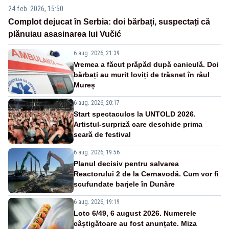
24 feb. 2026, 15:50
Complot dejucat în Serbia: doi bărbați, suspectați că
plănuiau asasinarea lui Vučić
6 aug. 2026, 21:39
Vremea a făcut prăpăd după caniculă. Doi
bărbați au murit loviți de trăsnet în râul
Mureș
6 aug. 2026, 20:17
Start spectaculos la UNTOLD 2026.
Artistul-surpriză care deschide prima
seară de festival
6 aug. 2026, 19:56
Planul decisiv pentru salvarea
Reactorului 2 de la Cernavodă. Cum vor fi
scufundate barjele în Dunăre
6 aug. 2026, 19:19
Loto 6/49, 6 august 2026. Numerele
câștigătoare au fost anunțate. Miza