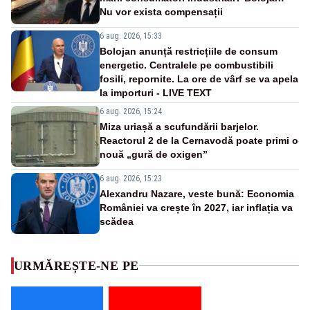
Nu vor exista compensații
6 aug. 2026, 15:33
Bolojan anunță restricțiile de consum
energetic. Centralele pe combustibili
fosili, repornite. La ore de vârf se va apela
la importuri - LIVE TEXT
6 aug. 2026, 15:24
Miza uriașă a scufundării barjelor.
Reactorul 2 de la Cernavodă poate primi o
nouă „gură de oxigen”
6 aug. 2026, 15:23
Alexandru Nazare, veste bună: Economia
României va crește în 2027, iar inflația va
scădea
URMĂREȘTE-NE PE