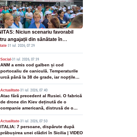
ITAS: Niciun scenariu favorabil
ru angajații din sănătate în
tate
·
31 iul. 2026, 07:29
ectul Legii salarizării
2
Social
-
31 iul. 2026, 07:39
ANM a emis cod galben și cod
portocaliu de caniculă. Temperaturile
urcă până la 38 de grade, iar nopțile
devin tropicale
3
Actualitate
-
31 iul. 2026, 07:40
Atac fără precedent al Rusiei. O fabrică
de drone din Kiev deținută de o
companie americană, distrusă de o
rachetă rusească
4
Actualitate
-
31 iul. 2026, 07:50
ITALIA: 7 persoane, dispărute după
prăbușirea unei clădiri în Sicilia | VIDEO