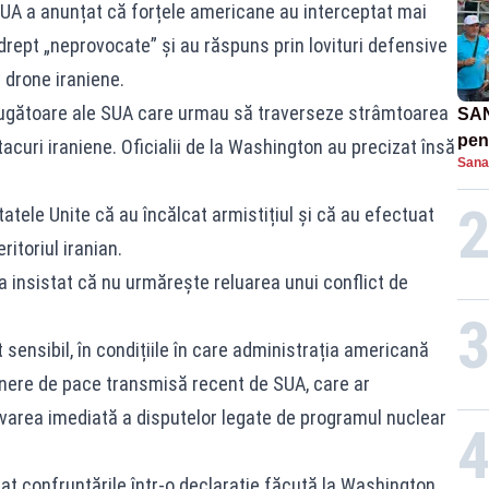
A a anunțat că forțele americane au interceptat mai
drept „neprovocate” și au răspuns prin lovituri defensive
 drone iraniene.
trugătoare ale SUA care urmau să traverseze strâmtoarea
SAN
pent
acuri iraniene. Oficialii de la Washington au precizat însă
Sana
proi
atele Unite că au încălcat armistițiul și că au efectuat
ritoriul iranian.
a insistat că nu urmărește reluarea unui conflict de
sensibil, în condițiile în care administrația americană
unere de pace transmisă recent de SUA, care ar
lvarea imediată a disputelor legate de programul nuclear
 confruntările într-o declarație făcută la Washington,