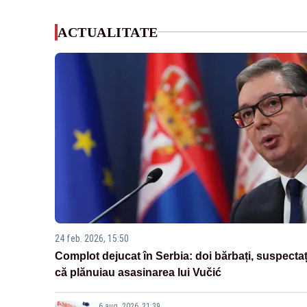
ACTUALITATE
24 feb. 2026, 15:50
Complot dejucat în Serbia: doi bărbați, suspectaț
că plănuiau asasinarea lui Vučić
6 aug. 2026, 21:39