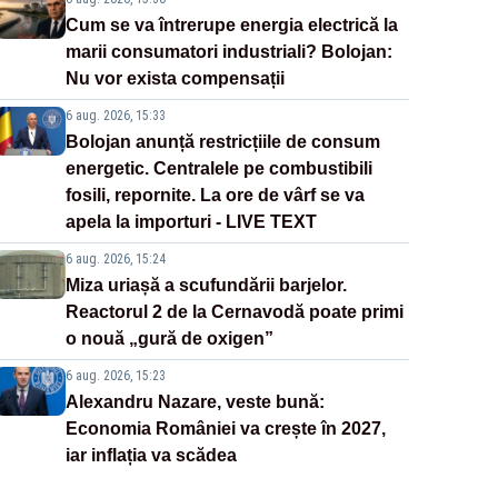
Cum se va întrerupe energia electrică la
marii consumatori industriali? Bolojan:
Nu vor exista compensații
6 aug. 2026, 15:33
Bolojan anunță restricțiile de consum
energetic. Centralele pe combustibili
fosili, repornite. La ore de vârf se va
apela la importuri - LIVE TEXT
6 aug. 2026, 15:24
Miza uriașă a scufundării barjelor.
Reactorul 2 de la Cernavodă poate primi
o nouă „gură de oxigen”
6 aug. 2026, 15:23
Alexandru Nazare, veste bună:
Economia României va crește în 2027,
iar inflația va scădea