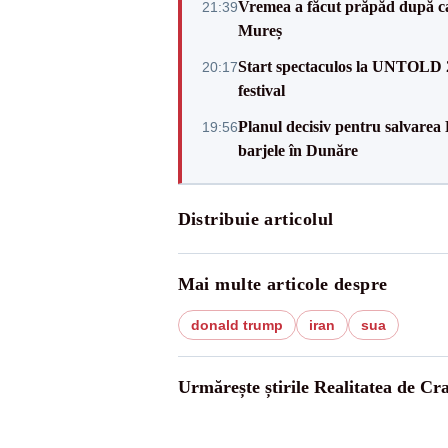
Vremea a făcut prăpăd după cani
21:39
Mureș
Start spectaculos la UNTOLD 20
20:17
festival
Planul decisiv pentru salvarea
19:56
barjele în Dunăre
Distribuie articolul
Mai multe articole despre
donald trump
iran
sua
Urmărește știrile Realitatea de Cr