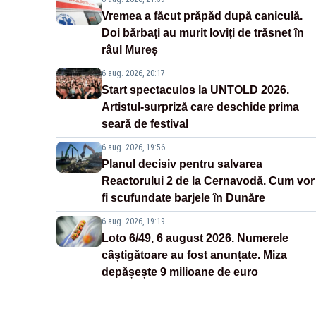
Vremea a făcut prăpăd după caniculă.
Doi bărbați au murit loviți de trăsnet în
râul Mureș
6 aug. 2026, 20:17
Start spectaculos la UNTOLD 2026.
Artistul-surpriză care deschide prima
seară de festival
6 aug. 2026, 19:56
Planul decisiv pentru salvarea
Reactorului 2 de la Cernavodă. Cum vor
fi scufundate barjele în Dunăre
6 aug. 2026, 19:19
Loto 6/49, 6 august 2026. Numerele
câștigătoare au fost anunțate. Miza
depășește 9 milioane de euro