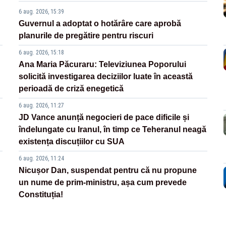
6 aug. 2026, 15:39
Guvernul a adoptat o hotărâre care aprobă
planurile de pregătire pentru riscuri
6 aug. 2026, 15:18
Ana Maria Păcuraru: Televiziunea Poporului
solicită investigarea deciziilor luate în această
perioadă de criză enegetică
6 aug. 2026, 11:27
JD Vance anunță negocieri de pace dificile și
îndelungate cu Iranul, în timp ce Teheranul neagă
existența discuțiilor cu SUA
6 aug. 2026, 11:24
Nicușor Dan, suspendat pentru că nu propune
un nume de prim-ministru, așa cum prevede
Constituția!