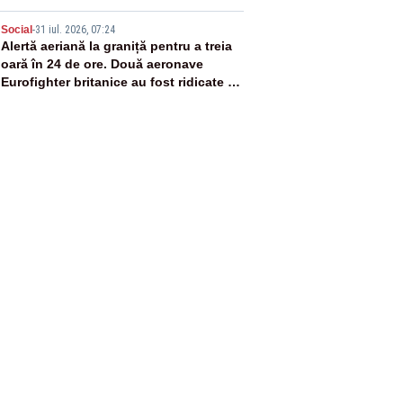
5
Social
-
31 iul. 2026, 07:24
Alertă aeriană la graniță pentru a treia
oară în 24 de ore. Două aeronave
Eurofighter britanice au fost ridicate de
la sol