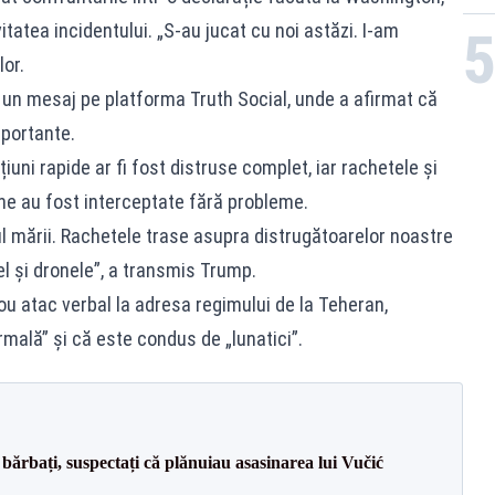
tatea incidentului. „S-au jucat cu noi astăzi. I-am
lor.
cu un mesaj pe platforma Truth Social, unde a afirmat că
mportante.
uni rapide ar fi fost distruse complet, iar rachetele și
ne au fost interceptate fără probleme.
ul mării. Rachetele trase asupra distrugătoarelor noastre
el și dronele”, a transmis Trump.
u atac verbal la adresa regimului de la Teheran,
rmală” și că este condus de „lunatici”.
bărbați, suspectați că plănuiau asasinarea lui Vučić