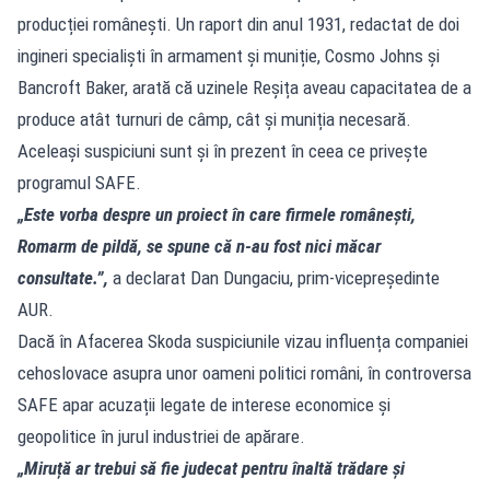
producției românești. Un raport din anul 1931, redactat de doi
ingineri specialiști în armament și muniție, Cosmo Johns și
Bancroft Baker, arată că uzinele Reșița aveau capacitatea de a
produce atât turnuri de câmp, cât și muniția necesară.
Aceleași suspiciuni sunt și în prezent în ceea ce privește
programul SAFE.
„Este vorba despre un proiect în care firmele românești,
Romarm de pildă, se spune că n-au fost nici măcar
consultate.”,
a declarat Dan Dungaciu, prim-vicepreședinte
AUR.
Dacă în Afacerea Skoda suspiciunile vizau influența companiei
cehoslovace asupra unor oameni politici români, în controversa
SAFE apar acuzații legate de interese economice și
geopolitice în jurul industriei de apărare.
„Miruță ar trebui să fie judecat pentru înaltă trădare și