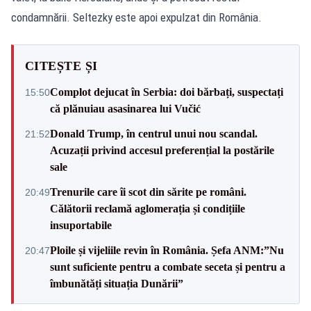
condamnării. Seltezky este apoi expulzat din România.
CITEȘTE ȘI
Complot dejucat în Serbia: doi bărbați, suspectați
15:50
că plănuiau asasinarea lui Vučić
Donald Trump, în centrul unui nou scandal.
21:52
Acuzații privind accesul preferențial la postările
sale
Trenurile care îi scot din sărite pe români.
20:49
Călătorii reclamă aglomerația și condițiile
insuportabile
Ploile și vijeliile revin în România. Șefa ANM:”Nu
20:47
sunt suficiente pentru a combate seceta și pentru a
îmbunătăți situația Dunării”