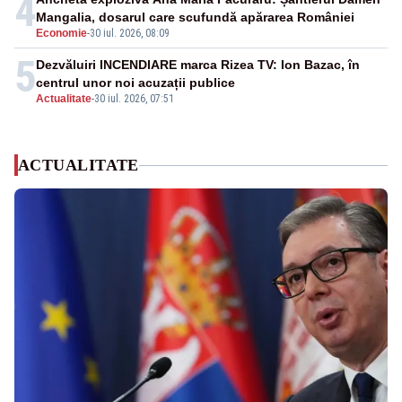
4
Mangalia, dosarul care scufundă apărarea României
Economie
-
30 iul. 2026, 08:09
5
Dezvăluiri INCENDIARE marca Rizea TV: Ion Bazac, în
centrul unor noi acuzații publice
Actualitate
-
30 iul. 2026, 07:51
ACTUALITATE