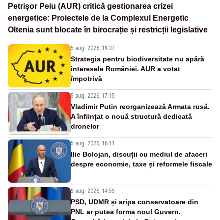
Petrișor Peiu (AUR) critică gestionarea crizei
energetice: Proiectele de la Complexul Energetic
Oltenia sunt blocate în birocrație și restricții legislative
5 aug. 2026, 19:37
Strategia pentru biodiversitate nu apără
interesele României. AUR a votat
împotrivă
5 aug. 2026, 17:15
Vladimir Putin reorganizează Armata rusă.
A înființat o nouă structură dedicată
dronelor
5 aug. 2026, 16:11
Ilie Bolojan, discuții cu mediul de afaceri
despre economie, taxe și reformele fiscale
5 aug. 2026, 14:55
PSD, UDMR și aripa conservatoare din
PNL ar putea forma noul Guvern.