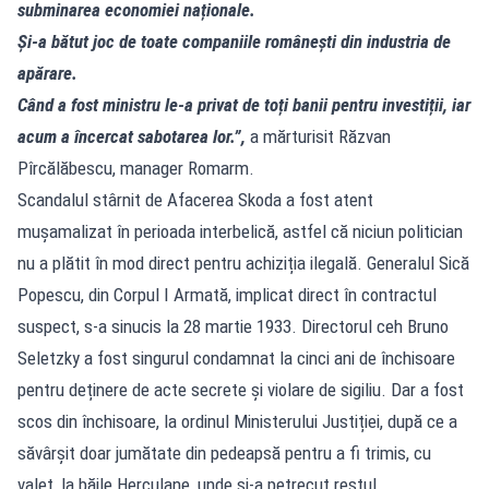
subminarea economiei naționale.
Și-a bătut joc de toate companiile românești din industria de
apărare.
Când a fost ministru le-a privat de toți banii pentru investiții, iar
acum a încercat sabotarea lor.”,
a mărturisit Răzvan
Pîrcălăbescu, manager Romarm.
Scandalul stârnit de Afacerea Skoda a fost atent
mușamalizat în perioada interbelică, astfel că niciun politician
nu a plătit în mod direct pentru achiziția ilegală. Generalul Sică
Popescu, din Corpul I Armată, implicat direct în contractul
suspect, s-a sinucis la 28 martie 1933. Directorul ceh Bruno
Seletzky a fost singurul condamnat la cinci ani de închisoare
pentru deținere de acte secrete și violare de sigiliu. Dar a fost
scos din închisoare, la ordinul Ministerului Justiției, după ce a
săvârșit doar jumătate din pedeapsă pentru a fi trimis, cu
valet, la băile Herculane, unde și-a petrecut restul