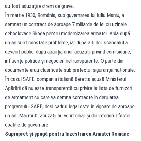
au fost acuzații extrem de grave.
În martie 1930, România, sub guvernarea lui Iuliu Maniu, a
semnat un contract de aproape 7 miliarde de lei cu uzinele
cehoslovace Skoda pentru modernizarea armatei. Abia după
un an sunt constate probleme, iar după alți doi, scandalul a
devenit public, după apariția unor acuzații privind comisioane,
influențe politice și negocieri netransparente. O parte din
documente erau clasificate sub pretextul siguranței naționale.
În cazul SAFE, compania italiană Beretta acuză Ministerul
Apărării că nu este transparentă cu privire la lista de furnizori
de armament cu care va semna contracte în derularea
programului SAFE, deși cadrul legal este în vigoare de aproape
un an. Mai mult, acuzații au venit chiar și din interiorul fostei
coaliție de guvernare.
Suprapreț și șpagă pentru înzestrarea Armatei Române