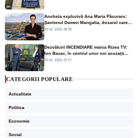
Ancheta explozivă Ana Maria Păcuraru:
Șantierul Damen Mangalia, dosarul care
scufundă apărarea României
30 iul. 2026, 08:09
Dezvăluiri INCENDIARE marca Rizea TV:
Ion Bazac, în centrul unor noi acuzații
publice
30 iul. 2026, 07:51
CATEGORII POPULARE
Actualitate
Politica
Economie
Social