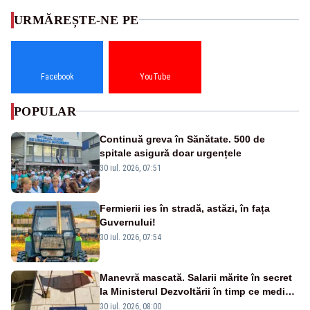
URMĂREȘTE-NE PE
Facebook
YouTube
POPULAR
Continuă greva în Sănătate. 500 de
spitale asigură doar urgențele
30 iul. 2026, 07:51
Fermierii ies în stradă, astăzi, în fața
Guvernului!
30 iul. 2026, 07:54
Manevră mascată. Salarii mărite în secret
la Ministerul Dezvoltării în timp ce medicii
ies în stradă
30 iul. 2026, 08:00