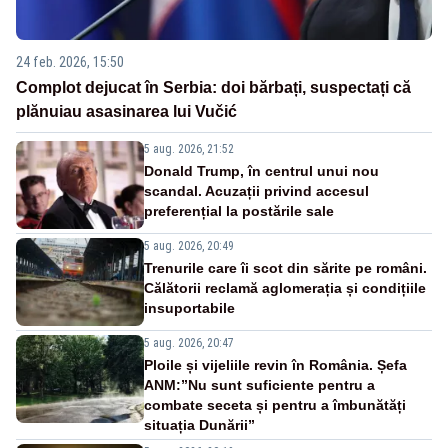
24 feb. 2026, 15:50
Complot dejucat în Serbia: doi bărbați, suspectați că
plănuiau asasinarea lui Vučić
5 aug. 2026, 21:52
Donald Trump, în centrul unui nou
scandal. Acuzații privind accesul
preferențial la postările sale
5 aug. 2026, 20:49
Trenurile care îi scot din sărite pe români.
Călătorii reclamă aglomerația și condițiile
insuportabile
5 aug. 2026, 20:47
Ploile și vijeliile revin în România. Șefa
ANM:”Nu sunt suficiente pentru a
combate seceta și pentru a îmbunătăți
situația Dunării”