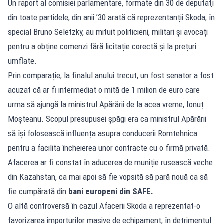
Un raport al comisiei parlamentare, formate din 30 de deputaţi
din toate partidele, din anii ’30 arată că reprezentanții Skoda, în
special Bruno Seletzky, au mituit politicieni, militari și avocați
pentru a obține comenzi fără licitație corectă și la prețuri
umflate.
Prin comparație, la finalul anului trecut, un fost senator a fost
acuzat că ar fi intermediat o mită de 1 milion de euro care
urma să ajungă la ministrul Apărării de la acea vreme, Ionuț
Moșteanu. Scopul presupusei șpăgi era ca ministrul Apărării
să își folosească influența asupra conducerii Romtehnica
pentru a facilita încheierea unor contracte cu o firmă privată.
Afacerea ar fi constat în aducerea de muniție rusească veche
din Kazahstan, ca mai apoi să fie vopsită să pară nouă ca să
fie cumpărată din
bani europeni din SAFE.
O altă controversă în cazul Afacerii Skoda a reprezentat-o
favorizarea importurilor masive de echipament, în detrimentul