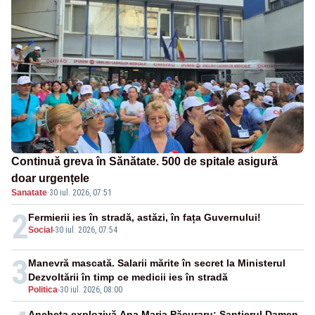
Continuă greva în Sănătate. 500 de spitale asigură
doar urgențele
Sanatate
·
30 iul. 2026, 07:51
2
Fermierii ies în stradă, astăzi, în fața Guvernului!
Social
-
30 iul. 2026, 07:54
3
Manevră mascată. Salarii mărite în secret la Ministerul
Dezvoltării în timp ce medicii ies în stradă
Politica
-
30 iul. 2026, 08:00
Ancheta explozivă Ana Maria Păcuraru: Șantierul Damen