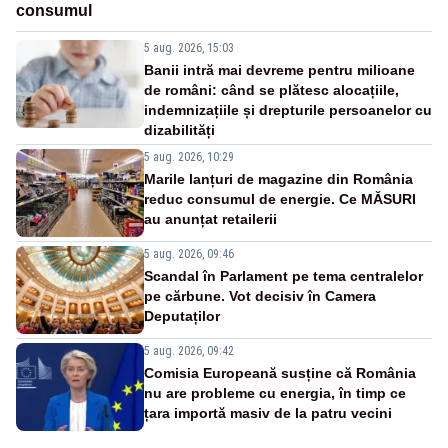
consumul
5 aug. 2026, 15:03
Banii intră mai devreme pentru milioane
de români: când se plătesc alocațiile,
indemnizațiile și drepturile persoanelor cu
dizabilități
5 aug. 2026, 10:29
Marile lanțuri de magazine din România
reduc consumul de energie. Ce MĂSURI
au anunțat retailerii
5 aug. 2026, 09:46
Scandal în Parlament pe tema centralelor
pe cărbune. Vot decisiv în Camera
Deputaților
5 aug. 2026, 09:42
Comisia Europeană susține că România
nu are probleme cu energia, în timp ce
țara importă masiv de la patru vecini