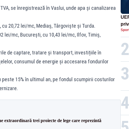
TVA, se înregistrează în Vaslui, unde apa și canalizarea
UEF
pri
 cu 20,72 lei/mc, Mediaș, Târgoviște și Turda.
Spor
Mon
2 lei/mc, București, cu 10,43 lei/mc, Ilfov, Timiș,
le de captare, tratare și transport, investițiile în
țelelor, consumul de energie și accesarea fondurilor
u peste 15% în ultimul an, pe fondul scumpirii costurilor
ernizare.
e extraordinară trei proiecte de lege care reprezintă