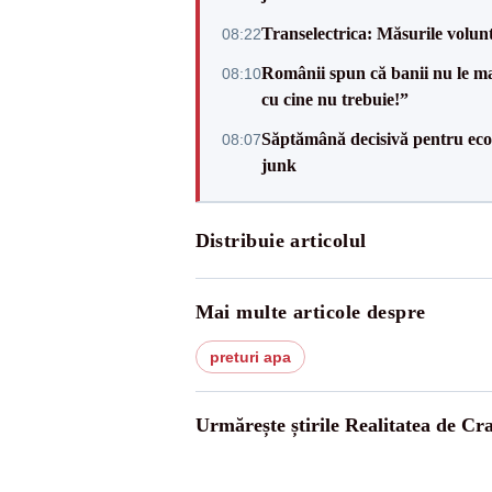
Transelectrica: Măsurile volun
08:22
Românii spun că banii nu le ma
08:10
cu cine nu trebuie!”
Săptămână decisivă pentru ec
08:07
junk
Distribuie articolul
Mai multe articole despre
preturi apa
Urmărește știrile Realitatea de Cr