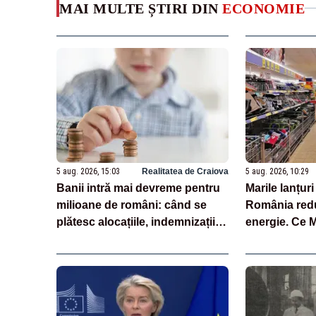
MAI MULTE ȘTIRI DIN
ECONOMIE
5 aug. 2026, 15:03
Realitatea de Craiova
5 aug. 2026, 10:29
Banii intră mai devreme pentru
Marile lanțur
milioane de români: când se
România red
plătesc alocațiile, indemnizațiile
energie. Ce 
și drepturile persoanelor cu
retailerii
dizabilități