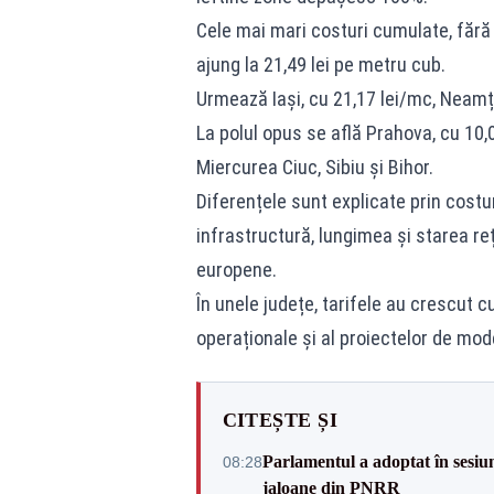
Cele mai mari costuri cumulate, fără 
ajung la 21,49 lei pe metru cub.
Urmează Iași, cu 21,17 lei/mc, Neamț,
La polul opus se află Prahova, cu 10,0
Miercurea Ciuc, Sibiu și Bihor.
Diferențele sunt explicate prin costuri
infrastructură, lungimea și starea re
europene.
În unele județe, tarifele au crescut c
operaționale și al proiectelor de mod
CITEȘTE ȘI
Parlamentul a adoptat în sesiun
08:28
jaloane din PNRR