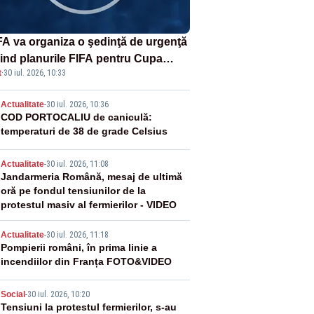
A va organiza o şedinţă de urgenţă
vind planurile FIFA pentru Cupa
t
·
30 iul. 2026, 10:33
dială
2
Actualitate
-
30 iul. 2026, 10:36
COD PORTOCALIU de caniculă:
temperaturi de 38 de grade Celsius
3
Actualitate
-
30 iul. 2026, 11:08
Jandarmeria Română, mesaj de ultimă
oră pe fondul tensiunilor de la
protestul masiv al fermierilor - VIDEO
4
Actualitate
-
30 iul. 2026, 11:18
Pompierii români, în prima linie a
incendiilor din Franța FOTO&VIDEO
5
Social
-
30 iul. 2026, 10:20
Tensiuni la protestul fermierilor, s-au