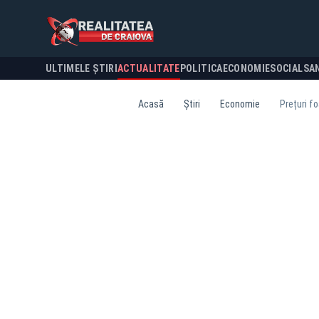
ULTIMELE ȘTIRI
ACTUALITATE
POLITICA
ECONOMIE
SOCIAL
SA
Acasă
Știri
Economie
Prețuri fo