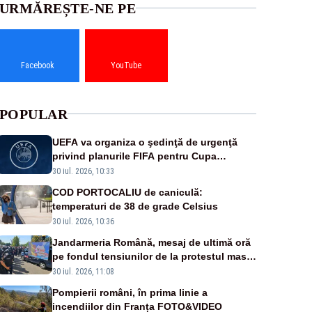
URMĂREȘTE-NE PE
Facebook
YouTube
POPULAR
UEFA va organiza o şedinţă de urgenţă
privind planurile FIFA pentru Cupa
Mondială
30 iul. 2026, 10:33
COD PORTOCALIU de caniculă:
temperaturi de 38 de grade Celsius
30 iul. 2026, 10:36
Jandarmeria Română, mesaj de ultimă oră
pe fondul tensiunilor de la protestul masiv
al fermierilor - VIDEO
30 iul. 2026, 11:08
Pompierii români, în prima linie a
incendiilor din Franța FOTO&VIDEO