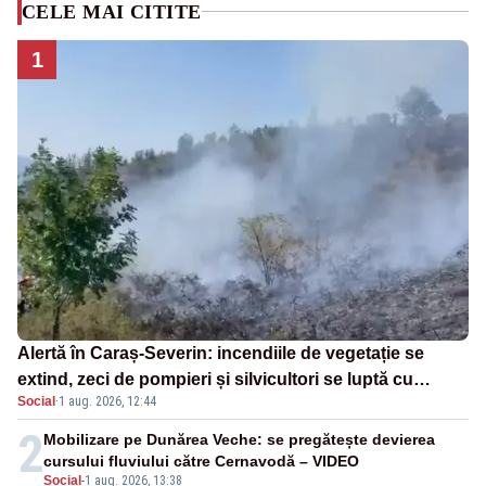
CELE MAI CITITE
1
Alertă în Caraș-Severin: incendiile de vegetație se
extind, zeci de pompieri și silvicultori se luptă cu
Social
·
1 aug. 2026, 12:44
flăcările - VIDEO
2
Mobilizare pe Dunărea Veche: se pregătește devierea
cursului fluviului către Cernavodă – VIDEO
Social
-
1 aug. 2026, 13:38