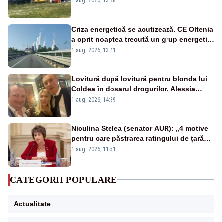
1 aug. 2026, 13:38
Criza energetică se acutizează. CE Oltenia
a oprit noaptea trecută un grup energetic
de la Rovinari
1 aug. 2026, 13:41
Lovitură după lovitură pentru blonda lui
Coldea în dosarul drogurilor. Alessia
Păcuraru explică decizia magistraților
1 aug. 2026, 14:39
Niculina Stelea (senator AUR): „4 motive
pentru care păstrarea ratingului de țară
nu este o reușită pentru Guvernul
1 aug. 2026, 11:51
Bolojan”
CATEGORII POPULARE
Actualitate