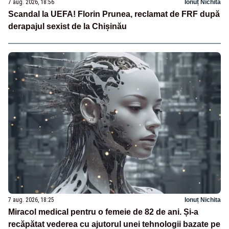
7 aug. 2026, 18:56
Ionuț Nichita
Scandal la UEFA! Florin Prunea, reclamat de FRF după
derapajul sexist de la Chișinău
7 aug. 2026, 18:25
Ionuț Nichita
Miracol medical pentru o femeie de 82 de ani. Și-a
recăpătat vederea cu ajutorul unei tehnologii bazate pe