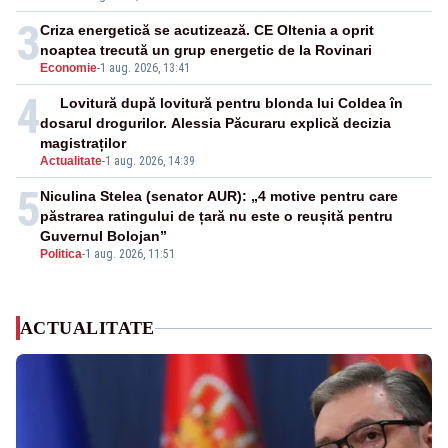
3
Criza energetică se acutizează. CE Oltenia a oprit
noaptea trecută un grup energetic de la Rovinari
Economie
-
1 aug. 2026, 13:41
4
Lovitură după lovitură pentru blonda lui Coldea în
dosarul drogurilor. Alessia Păcuraru explică decizia
magistraților
Actualitate
-
1 aug. 2026, 14:39
5
Niculina Stelea (senator AUR): „4 motive pentru care
păstrarea ratingului de țară nu este o reușită pentru
Guvernul Bolojan”
Politica
-
1 aug. 2026, 11:51
ACTUALITATE