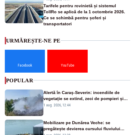
Tarifele pentru rovinietă și sistemul
TollRo se aplică de la 1 octombrie 2026.
Ce se schimbă pentru șoferi și
transportatori
URMĂREȘTE-NE PE
Facebook
YouTube
POPULAR
Alertă în Caraș-Severin: incendiile de
vegetație se extind, zeci de pompieri și
silvicultori se luptă cu flăcările - VIDEO
1 aug. 2026, 12:44
Mobilizare pe Dunărea Veche: se
pregătește devierea cursului fluviului
către Cernavodă – VIDEO