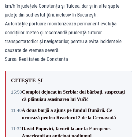
km/h în județele Constanța și Tulcea, dar și în alte șapte
județe din sud-estul țării, inclusiv în București.
Autoritățile portuare monitorizează permanent evoluția
condițiilor meteo și recomandă prudență tuturor
transportatorilor și navigatorilor, pentru a evita incidentele
cauzate de vremea severă.
Sursa: Realitatea de Constanta
CITEȘTE ȘI
Complot dejucat în Serbia: doi bărbați, suspectați
15:50
că plănuiau asasinarea lui Vučić
A doua barjă a ajuns pe fundul Dunării. Ce
11:40
urmează pentru Reactorul 2 de la Cernavodă
David Popovici, favorit la aur la Europene.
11:32
Americanii au anticipat podiumul