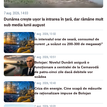
7 aug. 2026, 14:03
Dunărea crește ușor la intrarea în țară, dar rămâne mult
sub media lunii august
7 aug. 2026, 13:02
În intervalul orar de seară, consumul de
curent „a scăzut cu 200-300 de megawați”
7 aug. 2026, 10:51
Bolojan: Nivelul Dunării asigură o
funcționare a centralei de la Cernavodă
de patru-cinci zile dacă debitele vor
scădea
7 aug. 2026, 10:43
Criza din energie. Cine scapă de măsurile
de raționalizare impuse de Bolojan
7 aug. 2026, 10:01