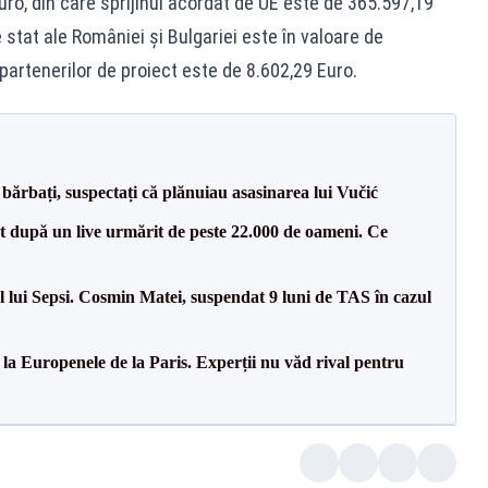
uro, din care sprijinul acordat de UE este de 365.597,19
e stat ale României și Bulgariei este în valoare de
 partenerilor de proiect este de 8.602,29 Euro.
bărbați, suspectați că plănuiau asasinarea lui Vučić
ut după un live urmărit de peste 22.000 de oameni. Ce
 lui Sepsi. Cosmin Matei, suspendat 9 luni de TAS în cazul
 la Europenele de la Paris. Experții nu văd rival pentru