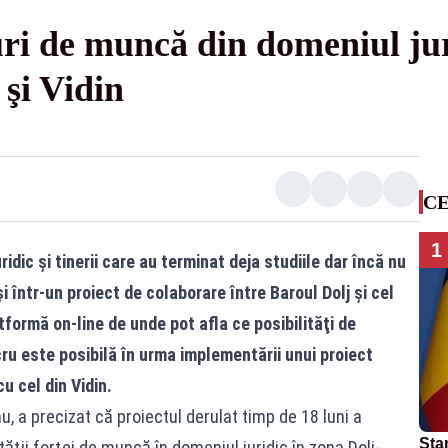
ri de muncă din domeniul jur
 şi Vidin
CE
1
ridic şi tinerii care au terminat deja studiile dar încă nu
i într-un proiect de colaborare între Baroul Dolj şi cel
atformă on-line de unde pot afla ce posibilităţi de
ru este posibilă în urma implementării unui proiect
u cel din Vidin.
, a precizat că proiectul derulat timp de 18 luni a
Star
tăţii forţei de muncă în domeniul juridic în zona Dolj-