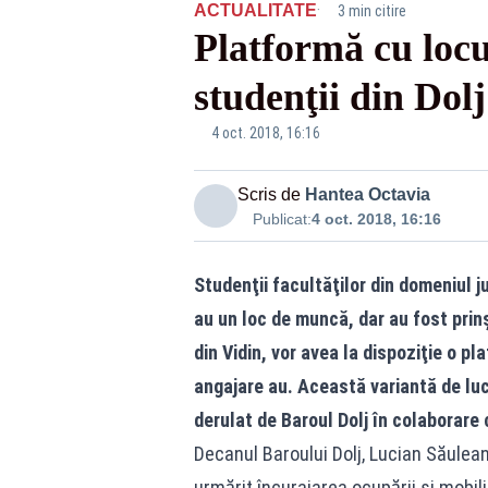
·
ACTUALITATE
3 min citire
Platformă cu locu
studenţii din Dolj
4 oct. 2018, 16:16
Scris de
Hantea Octavia
Publicat:
4 oct. 2018, 16:16
Studenţii facultăţilor din domeniul ju
au un loc de muncă, dar au fost prinş
din Vidin, vor avea la dispoziţie o pl
angajare au. Această variantă de luc
derulat de Baroul Dolj în colaborare c
Decanul Baroului Dolj, Lucian Săuleanu
urmărit încurajarea ocupării şi mobili