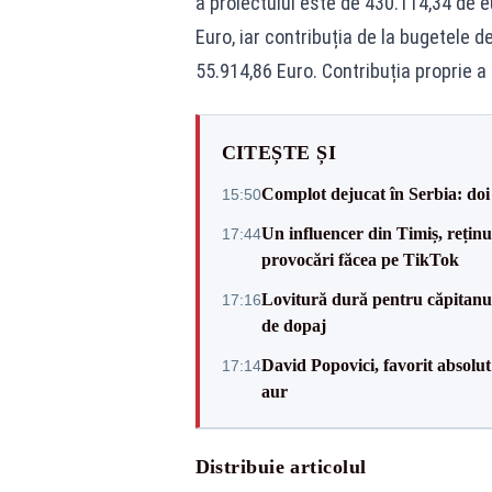
a proiectului este de 430.114,34 de e
Euro, iar contribuția de la bugetele d
55.914,86 Euro. Contribuția proprie a
CITEȘTE ȘI
Complot dejucat în Serbia: doi 
15:50
Un influencer din Timiș, rețin
17:44
provocări făcea pe TikTok
Lovitură dură pentru căpitanul
17:16
de dopaj
David Popovici, favorit absolut
17:14
aur
Distribuie articolul