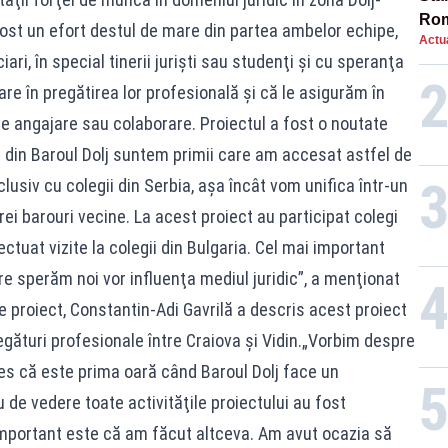
Rom
fost un efort destul de mare din partea ambelor echipe,
Actua
Bol
ari, în special tinerii jurişti sau studenţi şi cu speranţa
rest
re în pregătirea lor profesională şi că le asigurăm în
re angajare sau colaborare. Proiectul a fost o noutate
i din Baroul Dolj suntem primii care am accesat astfel de
lusiv cu colegii din Serbia, aşa încât vom unifica într-un
ei barouri vecine. La acest proiect au participat colegi
ectuat vizite la colegii din Bulgaria. Cel mai important
are sperăm noi vor influenţa mediul juridic”, a menţionat
proiect, Constantin-Adi Gavrilă a descris acest proiect
legături profesionale între Craiova şi Vidin.„Vorbim despre
les că este prima oară când Baroul Dolj face un
de vedere toate activităţile proiectului au fost
mportant este că am făcut altceva. Am avut ocazia să