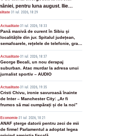
âniei, pentru luna august. Ilie
litate
·
31 iul. 2026, 18:29
ojan a anunțat importuri și posibile
ricții – VIDEO
2
Actualitate
-
31 iul. 2026, 18:33
Pană masivă de curent în Sibiu și
localitățile din jur. Spitalul județean,
semafoarele, rețelele de telefonie, grav
afectate
3
Actualitate
-
31 iul. 2026, 18:37
George Becali, un nou derapaj
suburban. Atac murdar la adresa unui
jurnalist sportiv – AUDIO
4
Actualitate
-
31 iul. 2026, 19:35
Cristi Chivu, ironie savuroasă înainte
de Inter – Manchester City: „Ar fi
frumos să mai cumpărați și de la noi”
5
Economie
-
31 iul. 2026, 18:21
ANAF șterge datorii pentru zeci de mii
de firme! Parlamentul a adoptat legea
privind amnistia fiscală