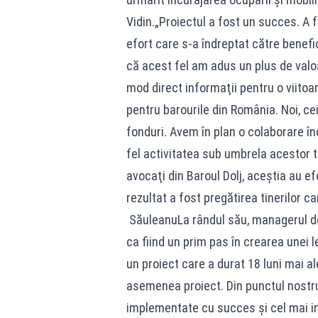
Vidin.„Proiectul a fost un succes. A 
efort care s-a îndreptat către benefici
că acest fel am adus un plus de valoa
mod direct informaţii pentru o viitoa
pentru barourile din România. Noi, ce
fonduri. Avem în plan o colaborare înc
fel activitatea sub umbrela acestor tr
avocaţi din Baroul Dolj, aceştia au ef
rezultat a fost pregătirea tinerilor c
SăuleanuLa rândul său, managerul de 
ca fiind un prim pas în crearea unei 
un proiect care a durat 18 luni mai a
asemenea proiect. Din punctul nostru 
implementate cu succes şi cel mai i