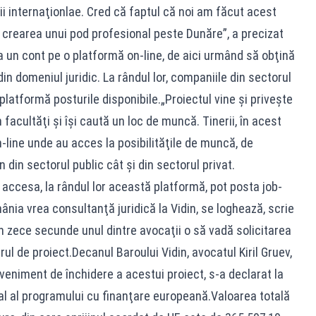
i internaţionlae. Cred că faptul că noi am făcut acest
n crearea unui pod profesional peste Dunăre”, a precizat
eja un cont pe o platformă on-line, de aici urmând să obţină
n domeniul juridic. La rândul lor, companiile din sectorul
platformă posturile disponibile.„Proiectul vine şi priveşte
 facultăţi şi îşi caută un loc de muncă. Tinerii, în acest
line unde au acces la posibilităţile de muncă, de
n din sectorul public cât şi din sectorul privat.
t accesa, la rândul lor această platformă, pot posta job-
ânia vrea consultanţă juridică la Vidin, se loghează, scrie
în zece secunde unul dintre avocaţii o să vadă solicitarea
l de proiect.Decanul Baroului Vidin, avocatul Kiril Gruev,
eveniment de închidere a acestui proiect, s-a declarat la
nal al programului cu finanţare europeană.Valoarea totală