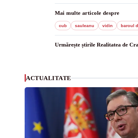
Mai multe articole despre
cub
sauleanu
vidin
baroul d
Urmărește știrile Realitatea de Cr
ACTUALITATE