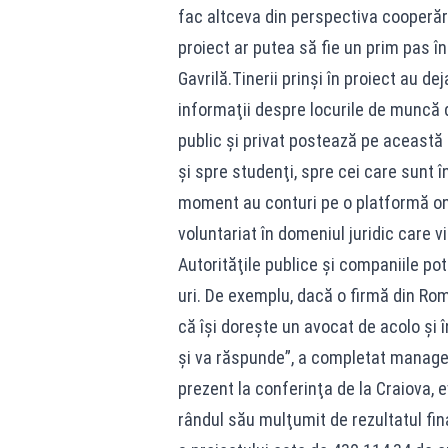
fac altceva din perspectiva cooperări
proiect ar putea să fie un prim pas î
Gavrilă.Tinerii prinşi în proiect au d
informaţii despre locurile de muncă di
public şi privat postează pe această 
şi spre studenţi, spre cei care sunt în
moment au conturi pe o platformă on-
voluntariat în domeniul juridic care vi
Autorităţile publice şi companiile po
uri. De exemplu, dacă o firmă din Rom
că îşi doreşte un avocat de acolo şi 
şi va răspunde”, a completat manageru
prezent la conferinţa de la Craiova, 
rândul său mulţumit de rezultatul fi