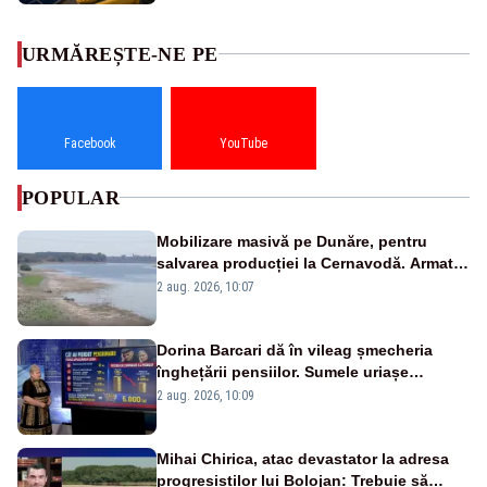
URMĂREȘTE-NE PE
Facebook
YouTube
POPULAR
Mobilizare masivă pe Dunăre, pentru
salvarea producției la Cernavodă. Armata
va detona o stâncă și va devia apa
2 aug. 2026, 10:07
fluviului - IMAGINI AERIENE
Dorina Barcari dă în vileag șmecheria
înghețării pensiilor. Sumele uriașe
pierdute de fiecare român
2 aug. 2026, 10:09
Mihai Chirica, atac devastator la adresa
progresiștilor lui Bolojan: Trebuie să