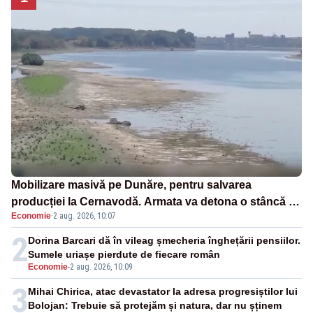
Mobilizare masivă pe Dunăre, pentru salvarea
producției la Cernavodă. Armata va detona o stâncă și
Economie
·
2 aug. 2026, 10:07
va devia apa fluviului - IMAGINI AERIENE
2
Dorina Barcari dă în vileag șmecheria înghețării pensiilor.
Sumele uriașe pierdute de fiecare român
Economie
-
2 aug. 2026, 10:09
3
Mihai Chirica, atac devastator la adresa progresiștilor lui
Bolojan: Trebuie să protejăm și natura, dar nu șținem