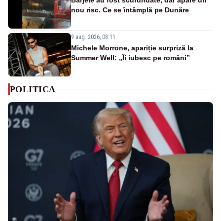
nou risc. Ce se întâmplă pe Dunăre
9 aug. 2026, 08:11
Michele Morrone, apariție surpriză la
Summer Well: „Îi iubesc pe români”
POLITICA