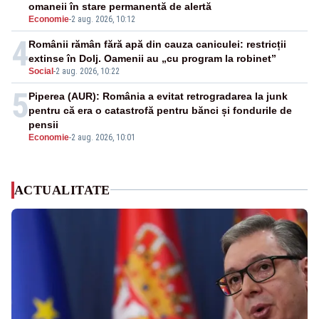
omaneii în stare permanentă de alertă
Economie
-
2 aug. 2026, 10:12
4
Românii rămân fără apă din cauza caniculei: restricții
extinse în Dolj. Oamenii au „cu program la robinet”
Social
-
2 aug. 2026, 10:22
5
Piperea (AUR): România a evitat retrogradarea la junk
pentru că era o catastrofă pentru bănci și fondurile de
pensii
Economie
-
2 aug. 2026, 10:01
ACTUALITATE