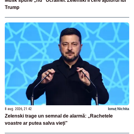
Musk spune „nu” Ucrainei. Zelenski îi cere ajutorul lui
Trump
8 aug. 2026, 21:42
Ionuț Nichita
Zelenski trage un semnal de alarmă: „Rachetele
voastre ar putea salva vieți”