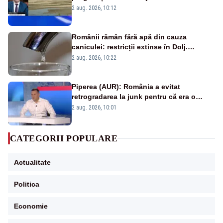
protejăm și natura, dar nu șținem omaneii
2 aug. 2026, 10:12
în stare permanentă de alertă
Românii rămân fără apă din cauza
caniculei: restricții extinse în Dolj.
Oamenii au „cu program la robinet”
2 aug. 2026, 10:22
Piperea (AUR): România a evitat
retrogradarea la junk pentru că era o
catastrofă pentru bănci și fondurile de
2 aug. 2026, 10:01
pensii
CATEGORII POPULARE
Actualitate
Politica
Economie