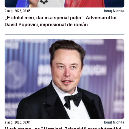
9 aug. 2026, 08:05
Ionuț Nichita
„E idolul meu, dar m-a speriat puțin”. Adversarul lui
David Popovici, impresionat de român
9 aug. 2026, 08:01
Ionuț Nichita