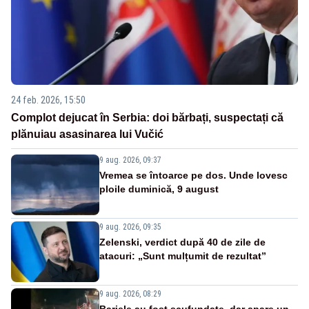
24 feb. 2026, 15:50
Complot dejucat în Serbia: doi bărbați, suspectați că
plănuiau asasinarea lui Vučić
9 aug. 2026, 09:37
Vremea se întoarce pe dos. Unde lovesc
ploile duminică, 9 august
9 aug. 2026, 09:35
Zelenski, verdict după 40 de zile de
atacuri: „Sunt mulțumit de rezultat”
9 aug. 2026, 08:29
Barjele au fost scufundate, dar apare un