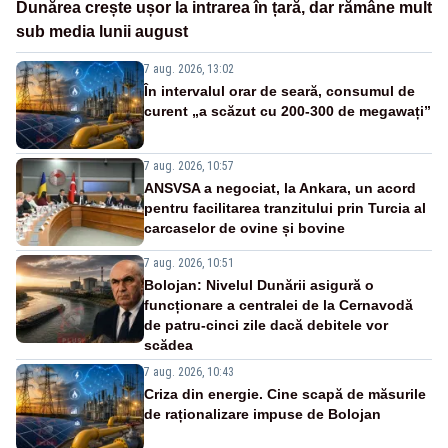
Dunărea crește ușor la intrarea în țară, dar rămâne mult
sub media lunii august
7 aug. 2026, 13:02
În intervalul orar de seară, consumul de
curent „a scăzut cu 200-300 de megawați”
7 aug. 2026, 10:57
ANSVSA a negociat, la Ankara, un acord
pentru facilitarea tranzitului prin Turcia al
carcaselor de ovine și bovine
7 aug. 2026, 10:51
Bolojan: Nivelul Dunării asigură o
funcționare a centralei de la Cernavodă
de patru-cinci zile dacă debitele vor
scădea
7 aug. 2026, 10:43
Criza din energie. Cine scapă de măsurile
de raționalizare impuse de Bolojan