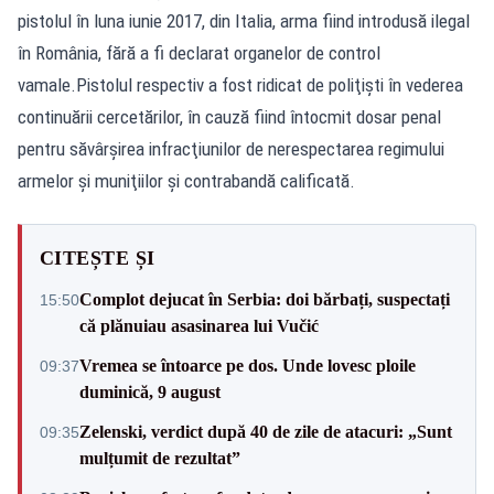
pistolul în luna iunie 2017, din Italia, arma fiind introdusă ilegal
în România, fără a fi declarat organelor de control
vamale.Pistolul respectiv a fost ridicat de poliţişti în vederea
continuării cercetărilor, în cauză fiind întocmit dosar penal
pentru săvârşirea infracţiunilor de nerespectarea regimului
armelor şi muniţiilor şi contrabandă calificată.
CITEȘTE ȘI
Complot dejucat în Serbia: doi bărbați, suspectați
15:50
că plănuiau asasinarea lui Vučić
Vremea se întoarce pe dos. Unde lovesc ploile
09:37
duminică, 9 august
Zelenski, verdict după 40 de zile de atacuri: „Sunt
09:35
mulțumit de rezultat”