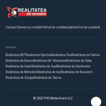
Contact
Termeni și condiții
Politică de confidențialitate
Cod de conduită
Parteneri:
Realitatea.NET
Realitatea Sportiva
Realitatea Star
Realitatea de Valcea
Realitatea de Brasov
Realitatea de Teleorman
Realitatea de Salaj
Realitatea de Galati
Realitatea de Arad
Realitatea de Dambovita
Realitatea de Mehedinti
Realitatea de Iasi
Realitatea de Bucuresti
Realitatea de Giurgiu
Realitatea de Tulcea
© 2026 PHG Media Invest LLC
Facebook
YouTube