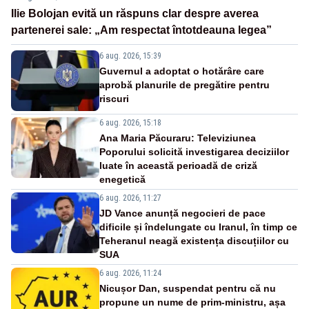
Ilie Bolojan evită un răspuns clar despre averea
partenerei sale: „Am respectat întotdeauna legea”
6 aug. 2026, 15:39
Guvernul a adoptat o hotărâre care
aprobă planurile de pregătire pentru
riscuri
6 aug. 2026, 15:18
Ana Maria Păcuraru: Televiziunea
Poporului solicită investigarea deciziilor
luate în această perioadă de criză
enegetică
6 aug. 2026, 11:27
JD Vance anunță negocieri de pace
dificile și îndelungate cu Iranul, în timp ce
Teheranul neagă existența discuțiilor cu
SUA
6 aug. 2026, 11:24
Nicușor Dan, suspendat pentru că nu
propune un nume de prim-ministru, așa