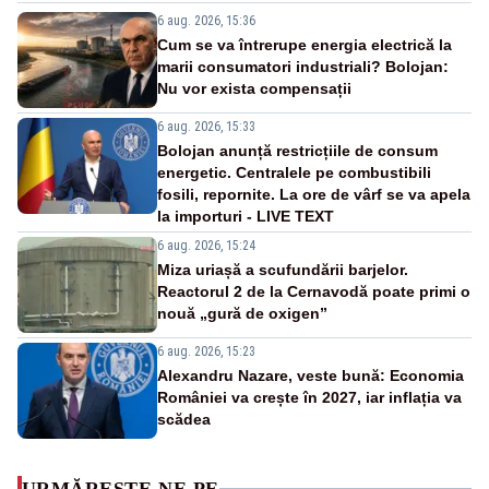
6 aug. 2026, 15:36
Cum se va întrerupe energia electrică la
marii consumatori industriali? Bolojan:
Nu vor exista compensații
6 aug. 2026, 15:33
Bolojan anunță restricțiile de consum
energetic. Centralele pe combustibili
fosili, repornite. La ore de vârf se va apela
la importuri - LIVE TEXT
6 aug. 2026, 15:24
Miza uriașă a scufundării barjelor.
Reactorul 2 de la Cernavodă poate primi o
nouă „gură de oxigen”
6 aug. 2026, 15:23
Alexandru Nazare, veste bună: Economia
României va crește în 2027, iar inflația va
scădea
URMĂREȘTE-NE PE