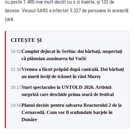
cu peste 1.400 mai mult decât cu o zi înainte, şi 132 de
decese. Virusul SARS a infectat 5.327 de persoane în această
ţară.
CITEȘTE ȘI
Complot dejucat în Serbia: doi bărbați, suspectați
15:50
că plănuiau asasinarea lui Vučić
Vremea a făcut prăpăd după caniculă. Doi bărbați
21:39
au murit loviți de trăsnet în râul Mureș
Start spectaculos la UNTOLD 2026. Artistul-
20:17
surpriză care deschide prima seară de festival
Planul decisiv pentru salvarea Reactorului 2 de la
19:56
Cernavodă. Cum vor fi scufundate barjele în
Dunăre