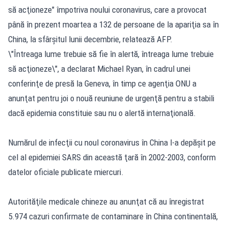
să acţioneze" împotriva noului coronavirus, care a provocat
până în prezent moartea a 132 de persoane de la apariţia sa în
China, la sfârşitul lunii decembrie, relatează AFP.
\"Întreaga lume trebuie să fie în alertă, întreaga lume trebuie
să acţioneze\", a declarat Michael Ryan, în cadrul unei
conferinţe de presă la Geneva, în timp ce agenţia ONU a
anunţat pentru joi o nouă reuniune de urgenţă pentru a stabili
dacă epidemia constituie sau nu o alertă internaţională.
Numărul de infecţii cu noul coronavirus în China l-a depăşit pe
cel al epidemiei SARS din această ţară în 2002-2003, conform
datelor oficiale publicate miercuri.
Autorităţile medicale chineze au anunţat că au înregistrat
5.974 cazuri confirmate de contaminare în China continentală,