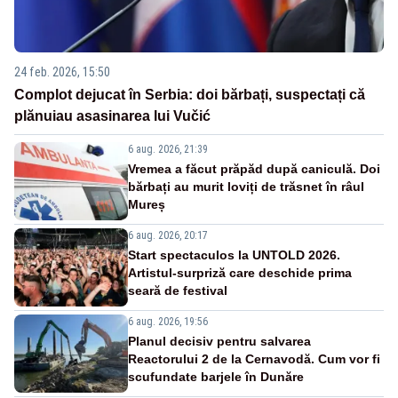
24 feb. 2026, 15:50
Complot dejucat în Serbia: doi bărbați, suspectați că
plănuiau asasinarea lui Vučić
6 aug. 2026, 21:39
Vremea a făcut prăpăd după caniculă. Doi
bărbați au murit loviți de trăsnet în râul
Mureș
6 aug. 2026, 20:17
Start spectaculos la UNTOLD 2026.
Artistul-surpriză care deschide prima
seară de festival
6 aug. 2026, 19:56
Planul decisiv pentru salvarea
Reactorului 2 de la Cernavodă. Cum vor fi
scufundate barjele în Dunăre