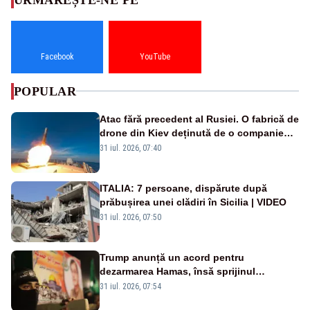
Facebook
YouTube
POPULAR
Atac fără precedent al Rusiei. O fabrică de
drone din Kiev deținută de o companie
americană, distrusă de o rachetă
31 iul. 2026, 07:40
rusească
ITALIA: 7 persoane, dispărute după
prăbușirea unei clădiri în Sicilia | VIDEO
31 iul. 2026, 07:50
Trump anunță un acord pentru
dezarmarea Hamas, însă sprijinul
Israelului rămâne incert
31 iul. 2026, 07:54