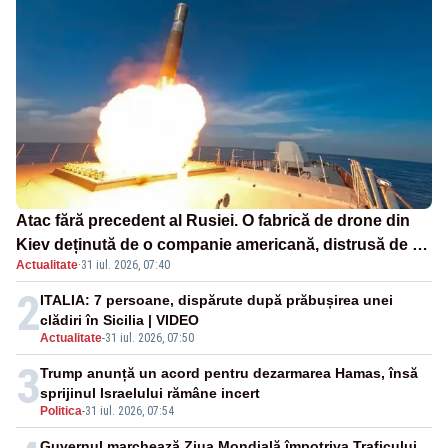
Atac fără precedent al Rusiei. O fabrică de drone din
Kiev deținută de o companie americană, distrusă de o
Actualitate
·
31 iul. 2026, 07:40
rachetă rusească
2
ITALIA: 7 persoane, dispărute după prăbușirea unei
clădiri în Sicilia | VIDEO
Actualitate
-
31 iul. 2026, 07:50
3
Trump anunță un acord pentru dezarmarea Hamas, însă
sprijinul Israelului rămâne incert
Politica
-
31 iul. 2026, 07:54
Guvernul marchează Ziua Mondială împotriva Traficului